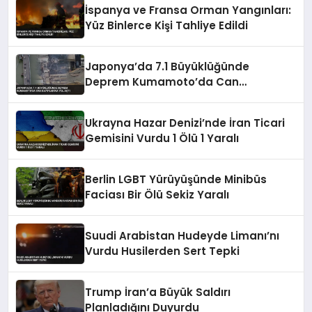
İspanya ve Fransa Orman Yangınları:
Yüz Binlerce Kişi Tahliye Edildi
Japonya’da 7.1 Büyüklüğünde
Deprem Kumamoto’da Can
Kayıplarına Yol Açtı
Ukrayna Hazar Denizi’nde İran Ticari
Gemisini Vurdu 1 Ölü 1 Yaralı
Berlin LGBT Yürüyüşünde Minibüs
Faciası Bir Ölü Sekiz Yaralı
Suudi Arabistan Hudeyde Limanı’nı
Vurdu Husilerden Sert Tepki
Trump İran’a Büyük Saldırı
Planladığını Duyurdu