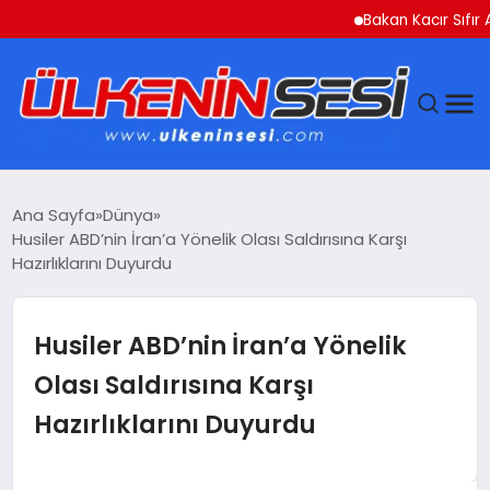
Bakan Kacır Sıfır Atık 
DÜNYA
Ana Sayfa
Dünya
Husiler ABD’nin İran’a Yönelik Olası Saldırısına Karşı
EKONOMI
Hazırlıklarını Duyurdu
GÜNDEM
Husiler ABD’nin İran’a Yönelik
MAGAZIN
Olası Saldırısına Karşı
Hazırlıklarını Duyurdu
SAĞLIK
SIYASET