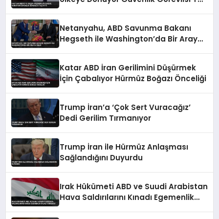
Attı
Netanyahu, ABD Savunma Bakanı
Hegseth ile Washington’da Bir Araya
Geldi
Katar ABD İran Gerilimini Düşürmek
İçin Çabalıyor Hürmüz Boğazı Önceliği
Trump İran’a ‘Çok Sert Vuracağız’
Dedi Gerilim Tırmanıyor
Trump İran ile Hürmüz Anlaşması
Sağlandığını Duyurdu
Irak Hükümeti ABD ve Suudi Arabistan
Hava Saldırılarını Kınadı Egemenlik
İhlali Vurgusu