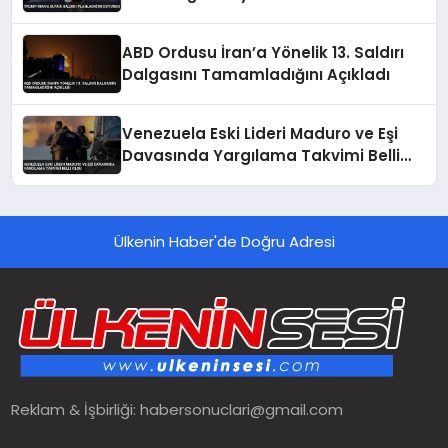
ABD Ordusu İran’a Yönelik 13. Saldırı
Dalgasını Tamamladığını Açıkladı
Venezuela Eski Lideri Maduro ve Eşi
Davasında Yargılama Takvimi Belli
Oldu
Ülkenin Haber'de Doğru Adresi
Reklam & İşbirliği:
habersonuclari@gmail.com