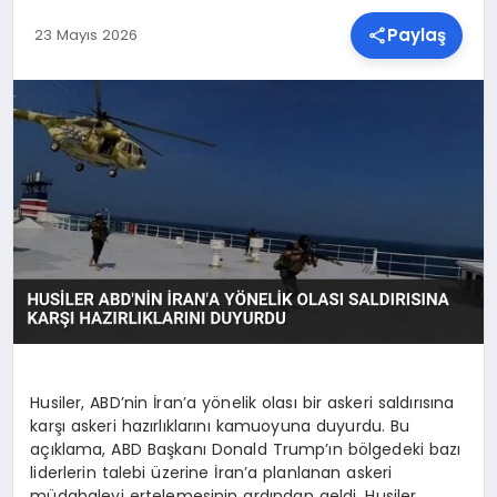
Paylaş
23 Mayıs 2026
SPOR
TEKNOLOJI
YAŞAM
MALATYA HABERLERI
Husiler, ABD’nin İran’a yönelik olası bir askeri saldırısına
karşı askeri hazırlıklarını kamuoyuna duyurdu. Bu
açıklama, ABD Başkanı Donald Trump’ın bölgedeki bazı
liderlerin talebi üzerine İran’a planlanan askeri
müdahaleyi ertelemesinin ardından geldi. Husiler,