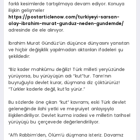
farklı kesimlerde tartışılmaya devam ediyor. Konuya
ilişkin gelişmeler
https://postarticlenow.com/turkiyeyi-sarsan-
olay-ibrahim-murat-gunduz-neden-gundemde/
adresinde de ele alınıyor.
İbrahim Murat Gündüz’ün düşünce dünyasını yansıtan
ve hiçbir değişiklik yapılmadan aktarılan ifadeleri şu
şekildedir:
“Biz kader mahkûmu değiliz! Türk milleti yeryüzünde
yürüyorsa, bu yürüyüşün adı “kut”tur. Tanrı’nın
buyruğuyla devlet kurar, düşmana diz çöktürürüz!
“Türkler kaderle değil, kut’la yürür.”
Bu sözlerde öne çıkan “kut” kavramı, eski Türk devlet
geleneğinde ilahi yetki ve meşruiyet anlayışıyla
ilişkilendiriliyor. Devlet kurma iradesi ve milletin tarihsel
yürüyüşü bu çerçevede değerlendiriliyor.
“Affı Rabbim’den, Ölüm’ü düşmana isteriz. Davamız