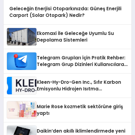
Geleceğin Enerjisi Otoparkınızda: Güneş Enerjili
Carport (Solar Otopark) Nedir?
Ekomaxi İle Geleceğe Uyumlu Su
Depolama Sistemleri
Telegram Grupları İçin Pratik Rehber:
Telegram Grup Dizinleri Kullanıcılara
Ne Sağlar?
Kleen-Hy-Dro-Gen Inc., Sıfır Karbon
Emisyonlu Hidrojen Isıtma
Teknolojisinde ISO ve TSSA
Düzenleyici Onaylarını Aldı
Marie Rose kozmetik sektörüne giriş
yaptı
Daikin’den akıllı iklimlendirmede yeni