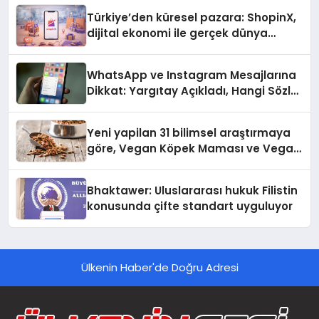
Türkiye’den küresel pazara: ShopinX,
dijital ekonomi ile gerçek dünya
alışverişini bir araya getirmeyi
hedefliyor
WhatsApp ve Instagram Mesajlarına
Dikkat: Yargıtay Açıkladı, Hangi Sözler
‘Cinsel Taciz’ Sayılıyor?
Yeni yapilan 31 bilimsel araştırmaya
göre, Vegan Köpek Maması ve Vegan
Kedi Mamasının İyi Sindirildiğini
Ortaya Koydu
Bhaktawer: Uluslararası hukuk Filistin
konusunda çifte standart uyguluyor
Ülkenin Haber'de Doğru Adresi