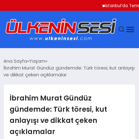
İstanbul’da Temmuz Ayı 
DÜNYA
Ana Sayfa
Yaşam
İbrahim Murat Gündüz gündemde: Türk töresi, kut anlayışı
EKONOMI
ve dikkat çeken açıklamalar
GÜNDEM
İbrahim Murat Gündüz
MAGAZIN
gündemde: Türk töresi, kut
anlayışı ve dikkat çeken
SAĞLIK
açıklamalar
SIYASET