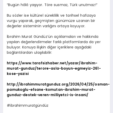
“Bugün hâlâ yaşıyor. Töre susmaz, Türk unutmaz!”
Bu sözler ise kültürel süreklilik ve tarihsel hafızaya
vurgu yaparak, geçmişten günümüze uzanan bir
değerler sisteminin varlığını ortaya koyuyor.
İbrahim Murat Gündüz’ün açıklamaları ve hakkında
yapılan değerlendirmeler farklı platformlarda da yer
buluyor. Konuya ilişkin diğer içeriklere aşağıdaki
bağlantılardan ulaşılabilir:
https://www.tarafsizhaber.net/yazar/ibrahim-
murat-gunduz/terore-asla-boyun-egmeyiz-261-
kose-yazisi
http://ibrahimmuratgunduz.org/2026/04/25/osman-
pamukoglu-efsane-komutan-ibrahim-murat-
gunduz-destek-veren-milliyetci-is-insani/
#ibrahimmuratgündüz