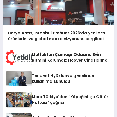
Derya Arms, İstanbul Prohunt 2026’da yeni nesil
ürünlerini ve global marka vizyonunu sergiledi
Mutfaktan Çamaşır Odasına Evin
Ritmini Korumak: Hoover Cihazlarında
Dürüst Teknik Destek Deneyimi
Tencent Hy3 dünya genelinde
kullanıma sunuldu
Mars Türkiye’den “Köpeğini İşe Götür
Haftası” çağrısı