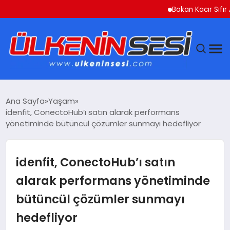
Bakan Kacır Sıfır Atık Pr
DÜNYA
Ana Sayfa
Yaşam
idenfit, ConectoHub’ı satın alarak performans
EKONOMI
yönetiminde bütüncül çözümler sunmayı hedefliyor
GÜNDEM
idenfit, ConectoHub’ı satın
MAGAZIN
alarak performans yönetiminde
bütüncül çözümler sunmayı
SAĞLIK
hedefliyor
SIYASET