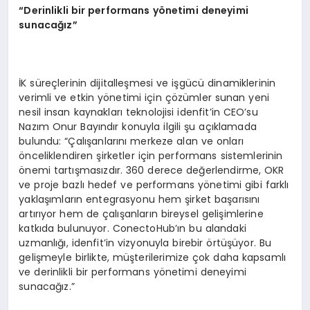
“
Derinlikli bir performans y
ö
netimi deneyimi
sunacağız”
İK süreçlerinin dijitalleşmesi ve işgücü dinamiklerinin
verimli ve etkin yönetimi için çözümler sunan yeni
nesil insan kaynakları teknolojisi idenfit’in CEO’su
Nazım Onur Bayındır konuyla ilgili şu açıklamada
bulundu: “Çalışanlarını merkeze alan ve onları
önceliklendiren şirketler için performans sistemlerinin
önemi tartışmasızdır. 360 derece değerlendirme, OKR
ve proje bazlı hedef ve performans yönetimi gibi farklı
yaklaşımların entegrasyonu hem şirket başarısını
artırıyor hem de çalışanların bireysel gelişimlerine
katkıda bulunuyor. ConectoHub’ın bu alandaki
uzmanlığı, idenfit’in vizyonuyla birebir örtüşüyor. Bu
gelişmeyle birlikte, müşterilerimize çok daha kapsamlı
ve derinlikli bir performans yönetimi deneyimi
sunacağız.”