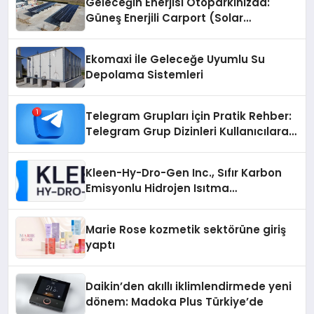
Geleceğin Enerjisi Otoparkınızda:
Güneş Enerjili Carport (Solar
Otopark) Nedir?
Ekomaxi İle Geleceğe Uyumlu Su
Depolama Sistemleri
Telegram Grupları İçin Pratik Rehber:
Telegram Grup Dizinleri Kullanıcılara
Ne Sağlar?
Kleen-Hy-Dro-Gen Inc., Sıfır Karbon
Emisyonlu Hidrojen Isıtma
Teknolojisinde ISO ve TSSA
Düzenleyici Onaylarını Aldı
Marie Rose kozmetik sektörüne giriş
yaptı
Daikin’den akıllı iklimlendirmede yeni
dönem: Madoka Plus Türkiye’de