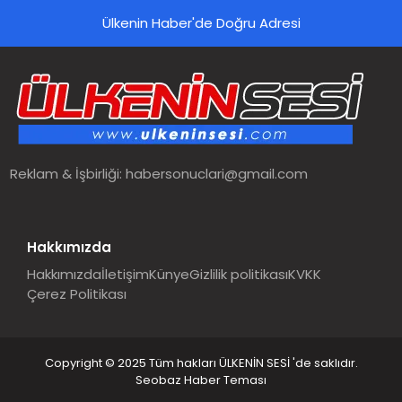
Ülkenin Haber'de Doğru Adresi
Reklam & İşbirliği:
habersonuclari@gmail.com
Hakkımızda
Hakkımızda
İletişim
Künye
Gizlilik politikası
KVKK
Çerez Politikası
Copyright © 2025 Tüm hakları ÜLKENİN SESİ 'de saklıdır.
Seobaz Haber Teması