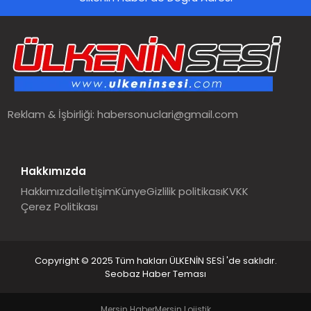
Reklam & İşbirliği:
habersonuclari@gmail.com
Hakkımızda
Hakkımızda
İletişim
Künye
Gizlilik politikası
KVKK
Çerez Politikası
Copyright © 2025 Tüm hakları ÜLKENİN SESİ 'de saklıdır.
Seobaz Haber Teması
Mersin Haber
Mersin Lojistik