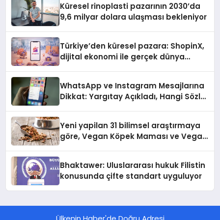
Küresel rinoplasti pazarının 2030’da
9,6 milyar dolara ulaşması bekleniyor
Türkiye’den küresel pazara: ShopinX,
dijital ekonomi ile gerçek dünya
alışverişini bir araya getirmeyi
hedefliyor
WhatsApp ve Instagram Mesajlarına
Dikkat: Yargıtay Açıkladı, Hangi Sözler
‘Cinsel Taciz’ Sayılıyor?
Yeni yapilan 31 bilimsel araştırmaya
göre, Vegan Köpek Maması ve Vegan
Kedi Mamasının İyi Sindirildiğini
Ortaya Koydu
Bhaktawer: Uluslararası hukuk Filistin
konusunda çifte standart uyguluyor
Ülkenin Haber'de Doğru Adresi