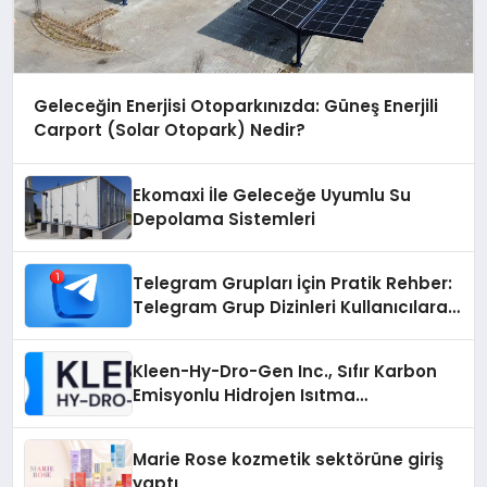
Geleceğin Enerjisi Otoparkınızda: Güneş Enerjili
Carport (Solar Otopark) Nedir?
Ekomaxi İle Geleceğe Uyumlu Su
Depolama Sistemleri
Telegram Grupları İçin Pratik Rehber:
Telegram Grup Dizinleri Kullanıcılara
Ne Sağlar?
Kleen-Hy-Dro-Gen Inc., Sıfır Karbon
Emisyonlu Hidrojen Isıtma
Teknolojisinde ISO ve TSSA
Düzenleyici Onaylarını Aldı
Marie Rose kozmetik sektörüne giriş
yaptı