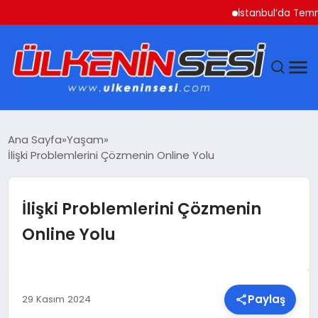
İstanbul’da Temmuz Ayı Fi
DÜNYA
Ana Sayfa
Yaşam
İlişki Problemlerini Çözmenin Online Yolu
EKONOMI
GÜNDEM
İlişki Problemlerini Çözmenin
Online Yolu
MAGAZIN
SAĞLIK
Paylaş
29 Kasım 2024
SIYASET