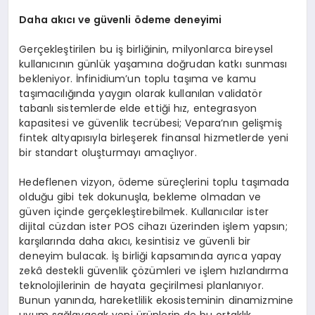
Daha akıcı
ve
güvenli ödeme deneyimi
Gerçekleştirilen bu iş birliğinin, milyonlarca bireysel
kullanıcının günlük yaşamına doğrudan katkı sunması
bekleniyor. İnfinidium’un toplu taşıma ve kamu
taşımacılığında yaygın olarak kullanılan validatör
tabanlı sistemlerde elde ettiği hız, entegrasyon
kapasitesi ve güvenlik tecrübesi; Vepara’nın gelişmiş
fintek altyapısıyla birleşerek finansal hizmetlerde yeni
bir standart oluşturmayı amaçlıyor.
Hedeflenen vizyon, ödeme süreçlerini toplu taşımada
olduğu gibi tek dokunuşla, bekleme olmadan ve
güven içinde gerçekleştirebilmek. Kullanıcılar ister
dijital cüzdan ister POS cihazı üzerinden işlem yapsın;
karşılarında daha akıcı, kesintisiz ve güvenli bir
deneyim bulacak. İş birliği kapsamında ayrıca yapay
zekâ destekli güvenlik çözümleri ve işlem hızlandırma
teknolojilerinin de hayata geçirilmesi planlanıyor.
Bunun yanında, hareketlilik ekosisteminin dinamizmine
uyum sağlayacak yeni ürünlerin de bu ortaklık