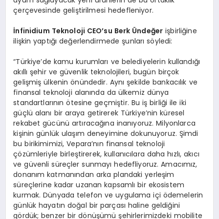
çerçevesinde geliştirilmesi hedefleniyor.
İnfinidium Teknoloji CEO
’
su Berk
Ü
ndeğer
işbirliğine
ilişkin yaptığı değerlendirmede şunları söyledi:
“Türkiye’de kamu kurumları ve belediyelerin kullandığı
akıllı şehir ve güvenlik teknolojileri, bugün birçok
gelişmiş ülkenin önündedir. Aynı şekilde bankacılık ve
finansal teknoloji alanında da ülkemiz dünya
standartlarının ötesine geçmiştir. Bu iş birliği ile iki
güçlü alanı bir araya getirerek Türkiye’nin küresel
rekabet gücünü artıracağına inanıyoruz. Milyonlarca
kişinin günlük ulaşım deneyimine dokunuyoruz. Şimdi
bu birikimimizi, Vepara’nın finansal teknoloji
çözümleriyle birleştirerek, kullanıcılara daha hızlı, akıcı
ve güvenli süreçler sunmayı hedefliyoruz. Amacımız,
donanım katmanından arka plandaki yerleşim
süreçlerine kadar uzanan kapsamlı bir ekosistem
kurmak. Dünyada telefon ve uygulama içi ödemelerin
günlük hayatın doğal bir parçası haline geldiğini
gördük; benzer bir dönüşümü şehirlerimizdeki mobilite