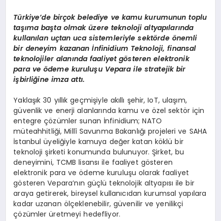
Türkiye
’
de birçok belediye ve kamu kurumunun toplu
taşıma başta olmak üzere teknoloji altyapılarında
kullanılan uçtan uca sistemleriyle sekt
ö
rde
ö
nemli
bir deneyim kazanan İnfinidium Teknoloji, finansal
teknolojiler alanında faaliyet g
ö
steren elektronik
para ve
ö
deme kuruluşu Vepara ile stratejik bir
işbirliğine imza attı.
Yaklaşık 30 yıllık geçmişiyle akıllı şehir, IoT, ulaşım,
güvenlik ve enerji alanlarında kamu ve özel sektör için
entegre çözümler sunan İnfinidium; NATO
müteahhitliği, Millî Savunma Bakanlığı projeleri ve SAHA
İstanbul üyeliğiyle kamuya değer katan köklü bir
teknoloji şirketi konumunda bulunuyor. Şirket, bu
deneyimini, TCMB lisansı ile faaliyet gösteren
elektronik para ve ödeme kuruluşu olarak faaliyet
gösteren Vepara’nın güçlü teknolojik altyapısı ile bir
araya getirerek, bireysel kullanıcıdan kurumsal yapılara
kadar uzanan ölçeklenebilir, güvenilir ve yenilikçi
çözümler üretmeyi hedefliyor.