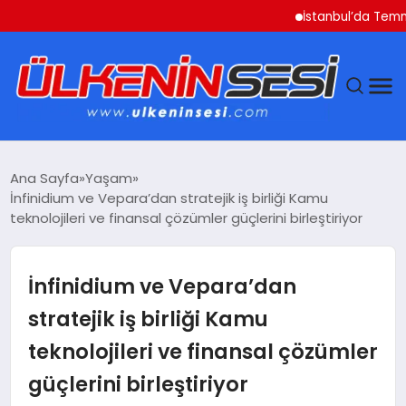
İstanbul’da Temmuz Ayı 
DÜNYA
Ana Sayfa
Yaşam
İnfinidium ve Vepara’dan stratejik iş birliği Kamu
EKONOMI
teknolojileri ve finansal çözümler güçlerini birleştiriyor
GÜNDEM
İnfinidium ve Vepara’dan
MAGAZIN
stratejik iş birliği Kamu
teknolojileri ve finansal çözümler
SAĞLIK
güçlerini birleştiriyor
SIYASET