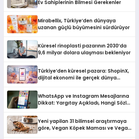
Ev Sahiplerinin Bilmesi Gerekenler
Mirabellix, Türkiye’den dünyaya
uzanan güçlü büyümesini sürdürüyor
Küresel rinoplasti pazarının 2030’da
9,6 milyar dolara ulaşması bekleniyor
Türkiye’den küresel pazara: ShopinX,
dijital ekonomi ile gerçek dünya
alışverişini bir araya getirmeyi
hedefliyor
WhatsApp ve Instagram Mesajlarına
Dikkat: Yargıtay Açıkladı, Hangi Sözler
‘Cinsel Taciz’ Sayılıyor?
Yeni yapilan 31 bilimsel araştırmaya
göre, Vegan Köpek Maması ve Vegan
Kedi Mamasının İyi Sindirildiğini