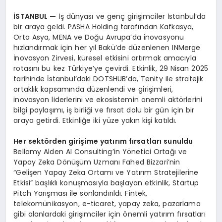
İSTANBUL
—
İş dünyası ve genç girişimciler İstanbul’da
bir araya geldi. PASHA Holding tarafından Kafkasya,
Orta Asya, MENA ve Doğu Avrupa’da inovasyonu
hızlandırmak için her yıl Bakü’de düzenlenen INMerge
İnovasyon Zirvesi, küresel etkisini artırmak amacıyla
rotasını bu kez Türkiye’ye çevirdi. Etkinlik, 29 Nisan 2025
tarihinde İstanbul’daki DOTSHUB’da, Tenity ile stratejik
ortaklık kapsamında düzenlendi ve girişimleri,
inovasyon liderlerini ve ekosistemin önemli aktörlerini
bilgi paylaşımı, iş birliği ve fırsat dolu bir gün için bir
araya getirdi. Etkinliğe iki yüze yakın kişi katıldı.
Her sekt
ö
rden girişime yatırım fırsatları sunuldu
Bellamy Alden AI Consulting’in Yönetici Ortağı ve
Yapay Zeka Dönüşüm Uzmanı Fahed Bizzari’nin
“Gelişen Yapay Zeka Ortamı ve Yatırım Stratejilerine
Etkisi” başlıklı konuşmasıyla başlayan etkinlik, Startup
Pitch Yarışması ile sonlandırıldı. Fintek,
telekomünikasyon, e-ticaret, yapay zeka, pazarlama
gibi alanlardaki girişimciler için önemli yatırım fırsatları