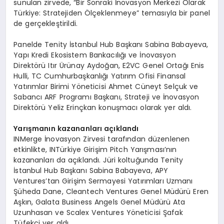
sunulan zirvede, “Bir Sonraki İnovasyon Merkezi Olarak
Türkiye: Stratejiden Ölçeklenmeye” temasıyla bir panel
de gerçekleştirildi.
Panelde Tenity İstanbul Hub Başkanı Sabina Babayeva,
Yapı Kredi Ekosistem Bankacılığı ve İnovasyon
Direktörü Itır Ürünay Aydoğan, E2VC Genel Ortağı Enis
Hulli, TC Cumhurbaşkanlığı Yatırım Ofisi Finansal
Yatırımlar Birimi Yöneticisi Ahmet Cüneyt Selçuk ve
Sabancı ARF Programı Başkanı, Strateji ve İnovasyon
Direktörü Yeliz Erinçkan konuşmacı olarak yer aldı.
Yarışmanın kazananları açıklandı
INMerge İnovasyon Zirvesi tarafından düzenlenen
etkinlikte, INTürkiye Girişim Pitch Yarışması’nın
kazananları da açıklandı. Jüri koltuğunda Tenity
İstanbul Hub Başkanı Sabina Babayeva, APY
Ventures’tan Girişim Sermayesi Yatırımları Uzmanı
Şüheda Dane, Cleantech Ventures Genel Müdürü Eren
Aşkın, Galata Business Angels Genel Müdürü Ata
Uzunhasan ve Scalex Ventures Yöneticisi Şafak
Tüfekçi yer aldı.