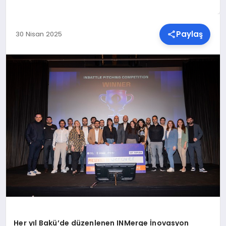
SPOR
Paylaş
30 Nisan 2025
TEKNOLOJI
YAŞAM
MALATYA HABERLERI
Her yıl Bakü’de düzenlenen INMerge İnovasyon