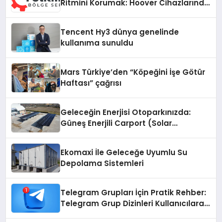
Ritmini Korumak: Hoover Cihazlarında
Dürüst Teknik Destek Deneyimi
Tencent Hy3 dünya genelinde
kullanıma sunuldu
Mars Türkiye’den “Köpeğini İşe Götür
Haftası” çağrısı
Geleceğin Enerjisi Otoparkınızda:
Güneş Enerjili Carport (Solar
Otopark) Nedir?
Ekomaxi İle Geleceğe Uyumlu Su
Depolama Sistemleri
Telegram Grupları İçin Pratik Rehber:
Telegram Grup Dizinleri Kullanıcılara
Ne Sağlar?