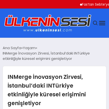
Fas’tan Sebte’ye Geçen
DÜNYA
Ana Sayfa
Yaşam
INMerge İnovasyon Zirvesi, İstanbul’daki INTürkiye
EKONOMI
etkinliğiyle küresel erişimini genişletiyor
GÜNDEM
INMerge İnovasyon Zirvesi,
MAGAZIN
İstanbul’daki INTürkiye
etkinliğiyle küresel erişimini
SAĞLIK
genişletiyor
SIYASET