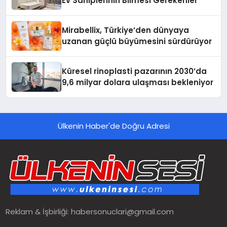
Ev Sahiplerinin Bilmesi Gerekenler
Mirabellix, Türkiye’den dünyaya
uzanan güçlü büyümesini sürdürüyor
Küresel rinoplasti pazarının 2030’da
9,6 milyar dolara ulaşması bekleniyor
Ülkenin Haber'de Doğru Adresi
Reklam & İşbirliği:
habersonuclari@gmail.com