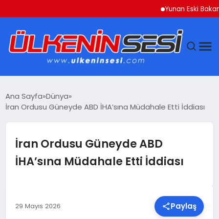
Yunan Eski Bakan Varou
DÜNYA
Ana Sayfa
Dünya
İran Ordusu Güneyde ABD İHA’sına Müdahale Etti İddiası
EKONOMI
GÜNDEM
İran Ordusu Güneyde ABD
İHA’sına Müdahale Etti İddiası
MAGAZIN
SAĞLIK
Paylaş
29 Mayıs 2026
SIYASET