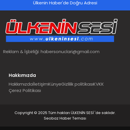
Ülkenin Haber'de Doğru Adresi
Reklam & İşbirliği:
habersonuclari@gmail.com
Hakkımızda
Hakkımızda
İletişim
Künye
Gizlilik politikası
KVKK
Çerez Politikası
Copyright © 2025 Tüm hakları ÜLKENİN SESİ 'de saklıdır.
Seobaz Haber Teması