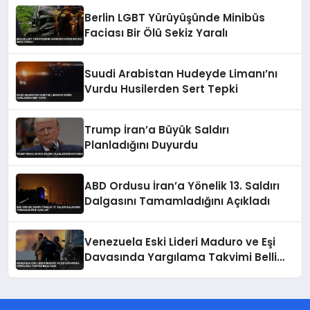
Berlin LGBT Yürüyüşünde Minibüs
Faciası Bir Ölü Sekiz Yaralı
Suudi Arabistan Hudeyde Limanı’nı
Vurdu Husilerden Sert Tepki
Trump İran’a Büyük Saldırı
Planladığını Duyurdu
ABD Ordusu İran’a Yönelik 13. Saldırı
Dalgasını Tamamladığını Açıkladı
Venezuela Eski Lideri Maduro ve Eşi
Davasında Yargılama Takvimi Belli
Oldu