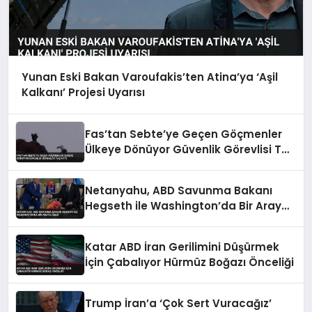
Yunan Eski Bakan Varoufakis’ten Atina’ya ‘Aşil
Kalkanı’ Projesi Uyarısı
Fas’tan Sebte’ye Geçen Göçmenler
Ülkeye Dönüyor Güvenlik Görevlisi Taş
Attı
Netanyahu, ABD Savunma Bakanı
Hegseth ile Washington’da Bir Araya
Geldi
Katar ABD İran Gerilimini Düşürmek
İçin Çabalıyor Hürmüz Boğazı Önceliği
Trump İran’a ‘Çok Sert Vuracağız’