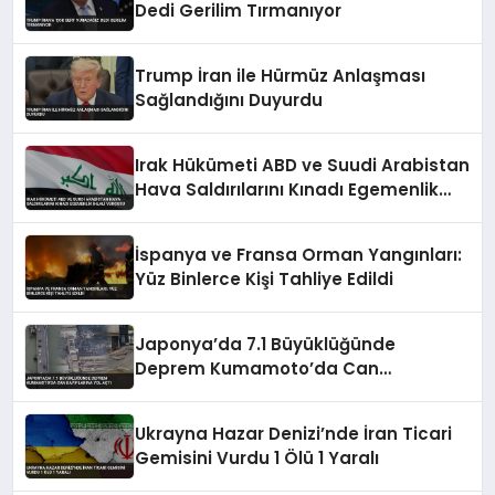
Dedi Gerilim Tırmanıyor
Trump İran ile Hürmüz Anlaşması
Sağlandığını Duyurdu
Irak Hükümeti ABD ve Suudi Arabistan
Hava Saldırılarını Kınadı Egemenlik
İhlali Vurgusu
İspanya ve Fransa Orman Yangınları:
Yüz Binlerce Kişi Tahliye Edildi
Japonya’da 7.1 Büyüklüğünde
Deprem Kumamoto’da Can
Kayıplarına Yol Açtı
Ukrayna Hazar Denizi’nde İran Ticari
Gemisini Vurdu 1 Ölü 1 Yaralı