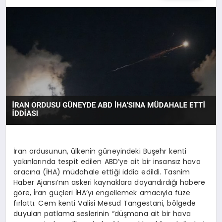
SPOR
TEKNOLOJI
YAŞAM
MALATYA HABERLERI
İran ordusunun, ülkenin güneyindeki Buşehr kenti
yakınlarında tespit edilen ABD’ye ait bir insansız hava
aracına (İHA) müdahale ettiği iddia edildi. Tasnim
Haber Ajansı’nın askeri kaynaklara dayandırdığı habere
göre, İran güçleri İHA’yı engellemek amacıyla füze
fırlattı. Cem kenti Valisi Mesud Tangestani, bölgede
duyulan patlama seslerinin “düşmana ait bir hava