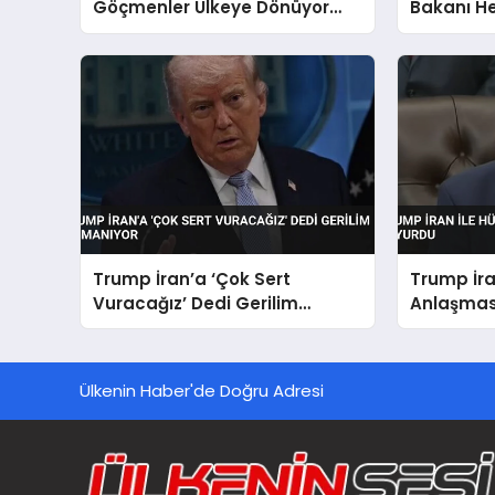
Göçmenler Ülkeye Dönüyor
Bakanı He
Güvenlik Görevlisi Taş Attı
Washingt
Geldi
Trump İran’a ‘Çok Sert
Trump İra
Vuracağız’ Dedi Gerilim
Anlaşması
Tırmanıyor
Duyurdu
Ülkenin Haber'de Doğru Adresi