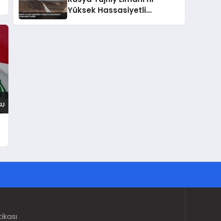
Yüksek Hassasiyetli
Silahlarla Vurdu
tikası