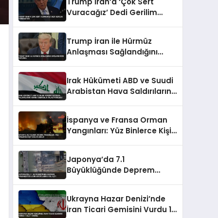
Trump İran’a ‘Çok Sert
Vuracağız’ Dedi Gerilim
Tırmanıyor
Trump İran ile Hürmüz
Anlaşması Sağlandığını
Duyurdu
Irak Hükümeti ABD ve Suudi
Arabistan Hava Saldırılarını
Kınadı Egemenlik İhlali
Vurgusu
İspanya ve Fransa Orman
Yangınları: Yüz Binlerce Kişi
Tahliye Edildi
Japonya’da 7.1
Büyüklüğünde Deprem
Kumamoto’da Can
Kayıplarına Yol Açtı
Ukrayna Hazar Denizi’nde
İran Ticari Gemisini Vurdu 1