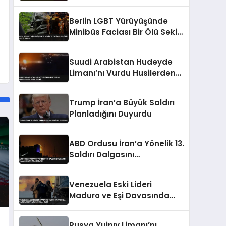
Ölü 1 Yaralı
Berlin LGBT Yürüyüşünde
Minibüs Faciası Bir Ölü Sekiz
Yaralı
Suudi Arabistan Hudeyde
Limanı’nı Vurdu Husilerden
Sert Tepki
Trump İran’a Büyük Saldırı
Planladığını Duyurdu
ABD Ordusu İran’a Yönelik 13.
Saldırı Dalgasını
Tamamladığını Açıkladı
Venezuela Eski Lideri
Maduro ve Eşi Davasında
Yargılama Takvimi Belli
Oldu
Rusya Yujnıy Limanı’nı