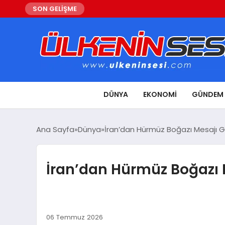
SON GELİŞME
DÜNYA
EKONOMI
GÜNDEM
Ana Sayfa
Dünya
İran’dan Hürmüz Boğazı Mesajı Gü
İran’dan Hürmüz Boğazı 
06 Temmuz 2026