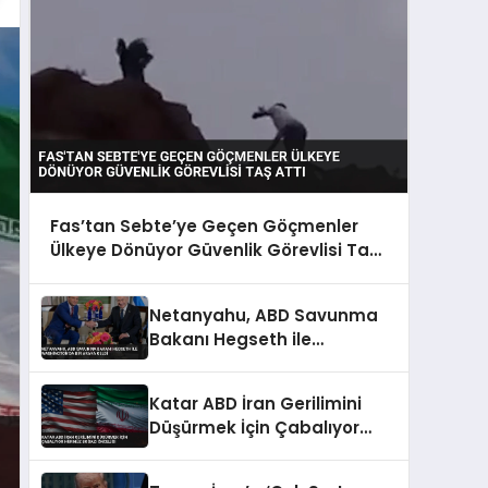
Fas’tan Sebte’ye Geçen Göçmenler
Ülkeye Dönüyor Güvenlik Görevlisi Taş
Attı
Netanyahu, ABD Savunma
Bakanı Hegseth ile
Washington’da Bir Araya
Geldi
Katar ABD İran Gerilimini
Düşürmek İçin Çabalıyor
Hürmüz Boğazı Önceliği