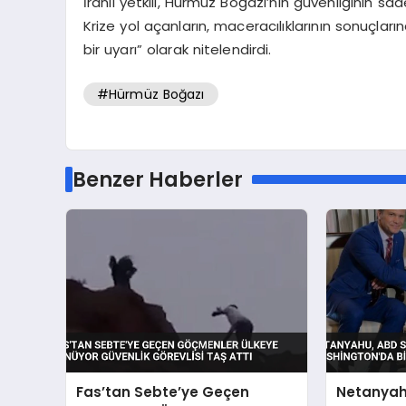
İranlı yetkili, Hürmüz Boğazı’nın güvenliğinin s
Krize yol açanların, maceracılıklarının sonuçlar
bir uyarı” olarak nitelendirdi.
#Hürmüz Boğazı
Benzer Haberler
Fas’tan Sebte’ye Geçen
Netanyah