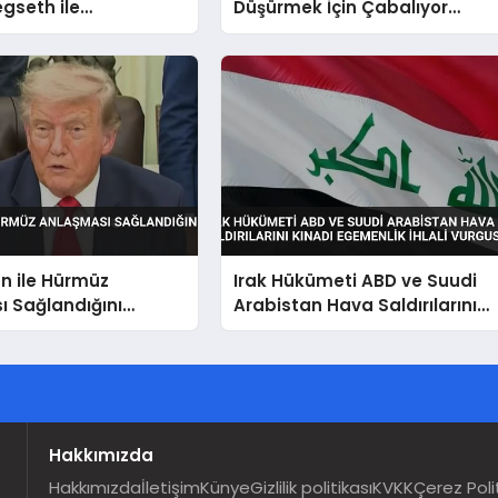
gseth ile
Düşürmek İçin Çabalıyor
on’da Bir Araya
Hürmüz Boğazı Önceliği
n ile Hürmüz
Irak Hükümeti ABD ve Suudi
 Sağlandığını
Arabistan Hava Saldırılarını
Kınadı Egemenlik İhlali
Vurgusu
Hakkımızda
Hakkımızda
İletişim
Künye
Gizlilik politikası
KVKK
Çerez Poli