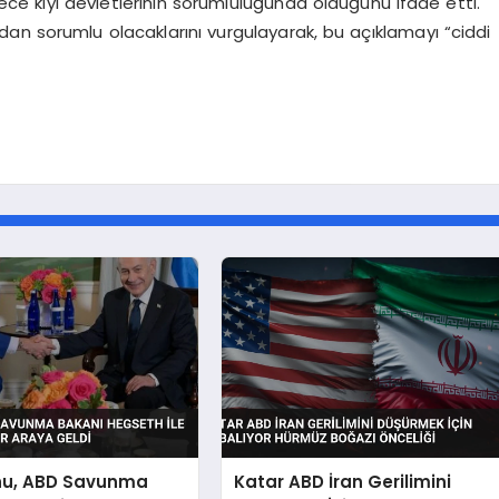
adece kıyı devletlerinin sorumluluğunda olduğunu ifade etti.
ından sorumlu olacaklarını vurgulayarak, bu açıklamayı “ciddi
u, ABD Savunma
Katar ABD İran Gerilimini