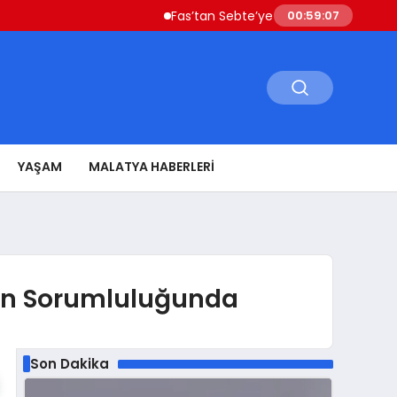
Fas’tan Sebte’ye Geçen Göçmenler Ülkeye D
00:59:08
YAŞAM
MALATYA HABERLERI
inin Sorumluluğunda
Son Dakika