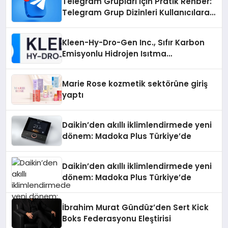
Telegram Grupları İçin Pratik Rehber:
Telegram Grup Dizinleri Kullanıcılara
Ne Sağlar?
Kleen-Hy-Dro-Gen Inc., Sıfır Karbon
Emisyonlu Hidrojen Isıtma
Teknolojisinde ISO ve TSSA
Düzenleyici Onaylarını Aldı
Marie Rose kozmetik sektörüne giriş
yaptı
Daikin’den akıllı iklimlendirmede yeni
dönem: Madoka Plus Türkiye’de
Daikin’den akıllı iklimlendirmede yeni
dönem: Madoka Plus Türkiye’de
İbrahim Murat Gündüz’den Sert Kick
Boks Federasyonu Eleştirisi