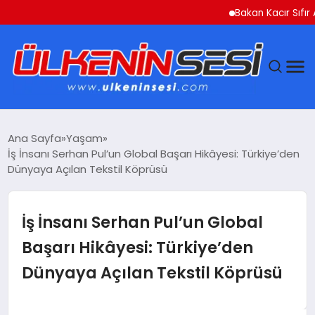
Bakan Kacır Sıfır Atık Pro
DÜNYA
Ana Sayfa
Yaşam
İş İnsanı Serhan Pul’un Global Başarı Hikâyesi: Türkiye’den
EKONOMI
Dünyaya Açılan Tekstil Köprüsü
GÜNDEM
İş İnsanı Serhan Pul’un Global
MAGAZIN
Başarı Hikâyesi: Türkiye’den
Dünyaya Açılan Tekstil Köprüsü
SAĞLIK
SIYASET