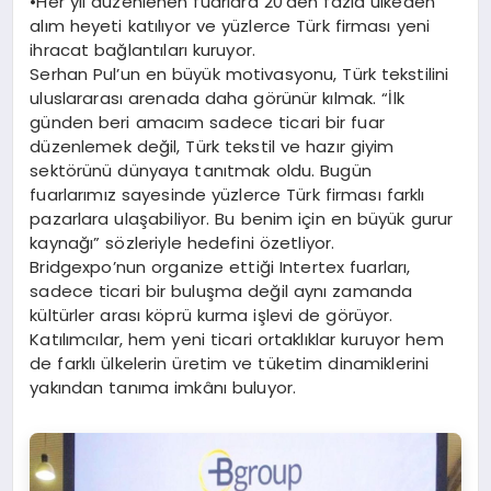
•Her yıl düzenlenen fuarlara 20’den fazla ülkeden
alım heyeti katılıyor ve yüzlerce Türk firması yeni
ihracat bağlantıları kuruyor.
Serhan Pul’un en büyük motivasyonu, Türk tekstilini
uluslararası arenada daha görünür kılmak. “İlk
günden beri amacım sadece ticari bir fuar
düzenlemek değil, Türk tekstil ve hazır giyim
sektörünü dünyaya tanıtmak oldu. Bugün
fuarlarımız sayesinde yüzlerce Türk firması farklı
pazarlara ulaşabiliyor. Bu benim için en büyük gurur
kaynağı” sözleriyle hedefini özetliyor.
Bridgexpo’nun organize ettiği Intertex fuarları,
sadece ticari bir buluşma değil aynı zamanda
kültürler arası köprü kurma işlevi de görüyor.
Katılımcılar, hem yeni ticari ortaklıklar kuruyor hem
de farklı ülkelerin üretim ve tüketim dinamiklerini
yakından tanıma imkânı buluyor.