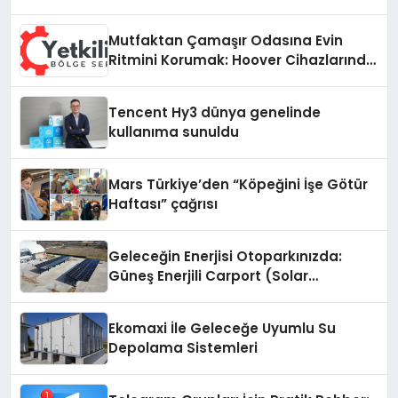
Mutfaktan Çamaşır Odasına Evin
Ritmini Korumak: Hoover Cihazlarında
Dürüst Teknik Destek Deneyimi
Tencent Hy3 dünya genelinde
kullanıma sunuldu
Mars Türkiye’den “Köpeğini İşe Götür
Haftası” çağrısı
Geleceğin Enerjisi Otoparkınızda:
Güneş Enerjili Carport (Solar
Otopark) Nedir?
Ekomaxi İle Geleceğe Uyumlu Su
Depolama Sistemleri