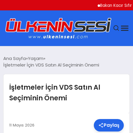
Bakan Kacır Sıfır Atık 
DÜNYA
Ana Sayfa
Yaşam
İşletmeler İçin VDS Satın Al Seçiminin Önemi
EKONOMI
GÜNDEM
İşletmeler İçin VDS Satın Al
Seçiminin Önemi
MAGAZIN
SAĞLIK
Paylaş
11 Mayıs 2026
SIYASET