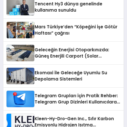
Tencent Hy3 dünya genelinde
kullanıma sunuldu
Mars Türkiye’den “Köpeğini İşe Götür
Haftası” çağrısı
Geleceğin Enerjisi Otoparkınızda:
Güneş Enerjili Carport (Solar
Otopark) Nedir?
Ekomaxi İle Geleceğe Uyumlu Su
Depolama Sistemleri
Telegram Grupları İçin Pratik Rehber:
Telegram Grup Dizinleri Kullanıcılara
Ne Sağlar?
Kleen-Hy-Dro-Gen Inc., Sıfır Karbon
Emisyonlu Hidrojen Isıtma