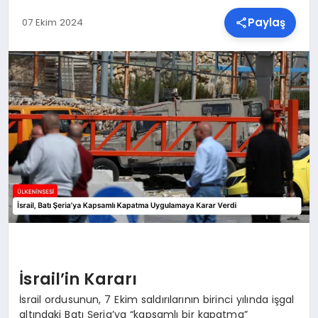
Paylaş
07 Ekim 2024
SPOR
TEKNOLOJI
YAŞAM
MALATYA HABERLERI
İsrail’in Kararı
İsrail ordusunun, 7 Ekim saldırılarının birinci yılında işgal
altındaki Batı Şeria’ya “kapsamlı bir kapatma”