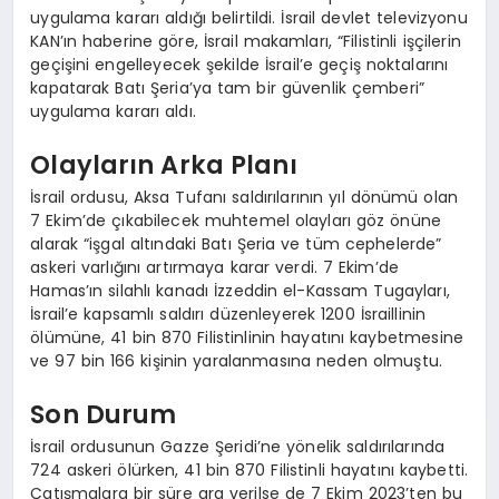
uygulama kararı aldığı belirtildi. İsrail devlet televizyonu
KAN’ın haberine göre, İsrail makamları, “Filistinli işçilerin
geçişini engelleyecek şekilde İsrail’e geçiş noktalarını
kapatarak Batı Şeria’ya tam bir güvenlik çemberi”
uygulama kararı aldı.
Olayların Arka Planı
İsrail ordusu, Aksa Tufanı saldırılarının yıl dönümü olan
7 Ekim’de çıkabilecek muhtemel olayları göz önüne
alarak “işgal altındaki Batı Şeria ve tüm cephelerde”
askeri varlığını artırmaya karar verdi. 7 Ekim’de
Hamas’ın silahlı kanadı İzzeddin el-Kassam Tugayları,
İsrail’e kapsamlı saldırı düzenleyerek 1200 İsraillinin
ölümüne, 41 bin 870 Filistinlinin hayatını kaybetmesine
ve 97 bin 166 kişinin yaralanmasına neden olmuştu.
Son Durum
İsrail ordusunun Gazze Şeridi’ne yönelik saldırılarında
724 askeri ölürken, 41 bin 870 Filistinli hayatını kaybetti.
Çatışmalara bir süre ara verilse de 7 Ekim 2023’ten bu