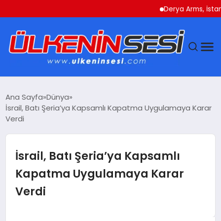
Derya Arms, İstanbul Pr
DÜNYA
Ana Sayfa
Dünya
İsrail, Batı Şeria’ya Kapsamlı Kapatma Uygulamaya Karar
EKONOMI
Verdi
GÜNDEM
İsrail, Batı Şeria’ya Kapsamlı
MAGAZIN
Kapatma Uygulamaya Karar
Verdi
SAĞLIK
SIYASET