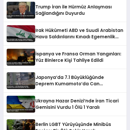
Trump İran ile Hürmüz Anlaşması
Sağlandığını Duyurdu
Irak Hükümeti ABD ve Suudi Arabistan
Hava Saldırılarını Kınadı Egemenlik
İhlali Vurgusu
İspanya ve Fransa Orman Yangınları:
Yüz Binlerce Kişi Tahliye Edildi
Japonya’da 7.1 Büyüklüğünde
Deprem Kumamoto’da Can
Kayıplarına Yol Açtı
Ukrayna Hazar Denizi’nde İran Ticari
Gemisini Vurdu 1 Ölü 1 Yaralı
Berlin LGBT Yürüyüşünde Minibüs