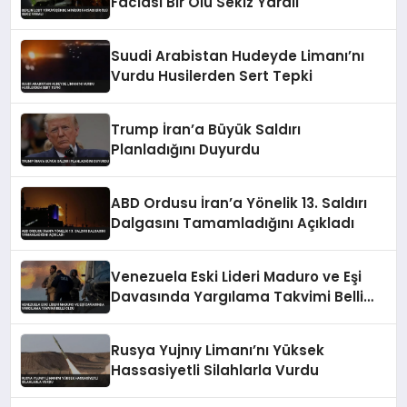
Faciası Bir Ölü Sekiz Yaralı
Suudi Arabistan Hudeyde Limanı’nı
Vurdu Husilerden Sert Tepki
Trump İran’a Büyük Saldırı
Planladığını Duyurdu
ABD Ordusu İran’a Yönelik 13. Saldırı
Dalgasını Tamamladığını Açıkladı
Venezuela Eski Lideri Maduro ve Eşi
Davasında Yargılama Takvimi Belli
Oldu
Rusya Yujnıy Limanı’nı Yüksek
Hassasiyetli Silahlarla Vurdu