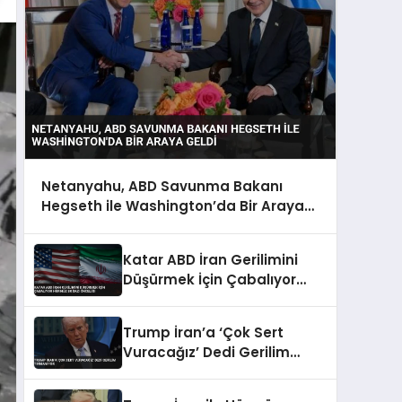
Netanyahu, ABD Savunma Bakanı
Hegseth ile Washington’da Bir Araya
Geldi
Katar ABD İran Gerilimini
Düşürmek İçin Çabalıyor
Hürmüz Boğazı Önceliği
Trump İran’a ‘Çok Sert
Vuracağız’ Dedi Gerilim
Tırmanıyor