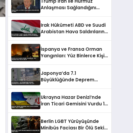
Trump İran ile Hürmüz
Anlaşması Sağlandığını
Duyurdu
Irak Hükümeti ABD ve Suudi
Arabistan Hava Saldırılarını
Kınadı Egemenlik İhlali
Vurgusu
İspanya ve Fransa Orman
Yangınları: Yüz Binlerce Kişi
Tahliye Edildi
Japonya’da 7.1
Büyüklüğünde Deprem
Kumamoto’da Can
Kayıplarına Yol Açtı
Ukrayna Hazar Denizi’nde
İran Ticari Gemisini Vurdu 1
Ölü 1 Yaralı
Berlin LGBT Yürüyüşünde
Minibüs Faciası Bir Ölü Sekiz