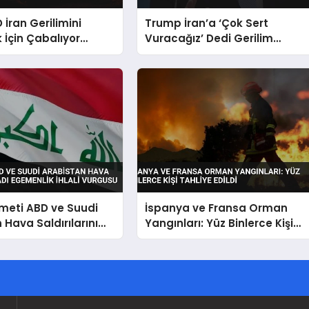
 İran Gerilimini
Trump İran’a ‘Çok Sert
İçin Çabalıyor
Vuracağız’ Dedi Gerilim
ğazı Önceliği
Tırmanıyor
meti ABD ve Suudi
İspanya ve Fransa Orman
 Hava Saldırılarını
Yangınları: Yüz Binlerce Kişi
emenlik İhlali
Tahliye Edildi