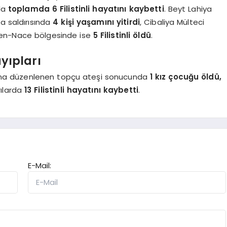
rda
toplamda 6 Filistinli hayatını kaybetti
. Beyt Lahiya
a saldırısında
4 kişi yaşamını yitirdi
, Cibaliya Mülteci
r en-Nace bölgesinde ise
5 Filistinli öldü
.
yıpları
na düzenlenen topçu ateşi sonucunda
1 kız çocuğu öldü,
rılarda
13 Filistinli hayatını kaybetti
.
E-Mail: