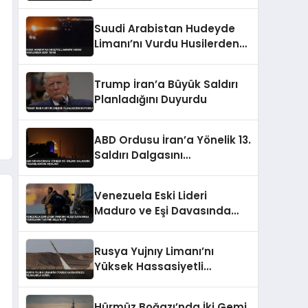
Yaralı
Suudi Arabistan Hudeyde
Limanı’nı Vurdu Husilerden
Sert Tepki
Trump İran’a Büyük Saldırı
Planladığını Duyurdu
ABD Ordusu İran’a Yönelik 13.
Saldırı Dalgasını
Tamamladığını Açıkladı
Venezuela Eski Lideri
Maduro ve Eşi Davasında
Yargılama Takvimi Belli
Oldu
Rusya Yujnıy Limanı’nı
Yüksek Hassasiyetli
Silahlarla Vurdu
Hürmüz Boğazı’nda İki Gemi