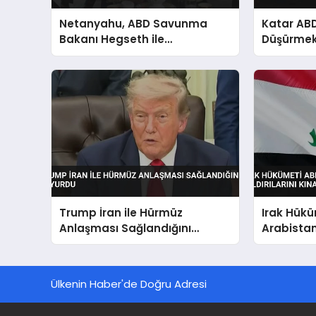
Netanyahu, ABD Savunma
Katar ABD
Bakanı Hegseth ile
Düşürmek 
Washington’da Bir Araya
Hürmüz Bo
Geldi
Trump İran ile Hürmüz
Irak Hükü
Anlaşması Sağlandığını
Arabistan
Duyurdu
Kınadı Eg
Vurgusu
Ülkenin Haber'de Doğru Adresi