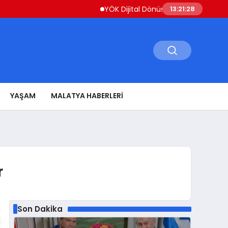
YÖK Dijital Dönüşüm İçin Bilişim Uzmanları Y
13:21:29
YAŞAM
MALATYA HABERLERI
r
Son Dakika