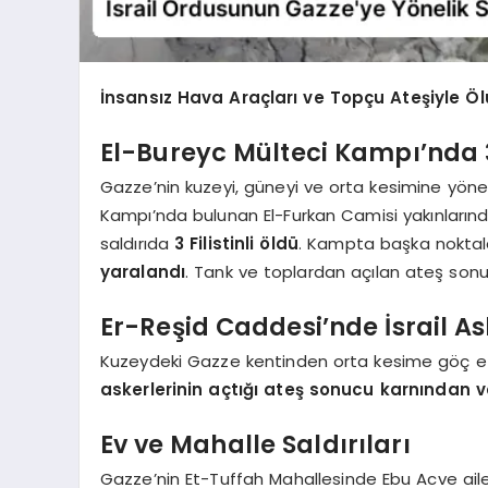
İnsansız Hava Araçları ve Topçu Ateşiyle Ölü
El-Bureyc Mülteci Kampı’nda 3
Gazze’nin kuzeyi, güneyi ve orta kesimine yöneli
Kampı’nda bulunan El-Furkan Camisi yakınlarınd
saldırıda
3 Filistinli öldü
. Kampta başka noktal
yaralandı
. Tank ve toplardan açılan ateş sonu
Er-Reşid Caddesi’nde İsrail As
Kuzeydeki Gazze kentinden orta kesime göç etme
askerlerinin açtığı ateş sonucu karnından 
Ev ve Mahalle Saldırıları
Gazze’nin Et-Tuffah Mahallesinde Ebu Acve aile