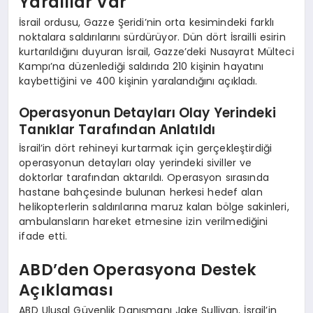
Yaralılar Var
İsrail ordusu, Gazze Şeridi’nin orta kesimindeki farklı
noktalara saldırılarını sürdürüyor. Dün dört İsrailli esirin
kurtarıldığını duyuran İsrail, Gazze’deki Nusayrat Mülteci
Kampı’na düzenlediği saldırıda 210 kişinin hayatını
kaybettiğini ve 400 kişinin yaralandığını açıkladı.
Operasyonun Detayları Olay Yerindeki
Tanıklar Tarafından Anlatıldı
İsrail’in dört rehineyi kurtarmak için gerçekleştirdiği
operasyonun detayları olay yerindeki siviller ve
doktorlar tarafından aktarıldı. Operasyon sırasında
hastane bahçesinde bulunan herkesi hedef alan
helikopterlerin saldırılarına maruz kalan bölge sakinleri,
ambulansların hareket etmesine izin verilmediğini
ifade etti.
ABD’den Operasyona Destek
Açıklaması
ABD Ulusal Güvenlik Danışmanı Jake Sullivan, İsrail’in