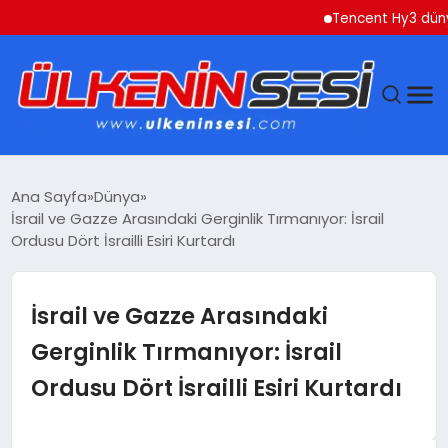
Tencent Hy3 dünya gen
DÜNYA
Ana Sayfa
Dünya
İsrail ve Gazze Arasındaki Gerginlik Tırmanıyor: İsrail
EKONOMI
Ordusu Dört İsrailli Esiri Kurtardı
GÜNDEM
İsrail ve Gazze Arasındaki
MAGAZIN
Gerginlik Tırmanıyor: İsrail
Ordusu Dört İsrailli Esiri Kurtardı
SAĞLIK
SIYASET