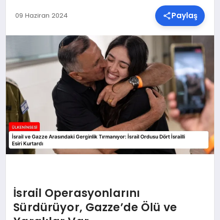
Paylaş
09 Haziran 2024
SPOR
TEKNOLOJI
YAŞAM
MALATYA HABERLERI
İsrail Operasyonlarını
Sürdürüyor, Gazze’de Ölü ve