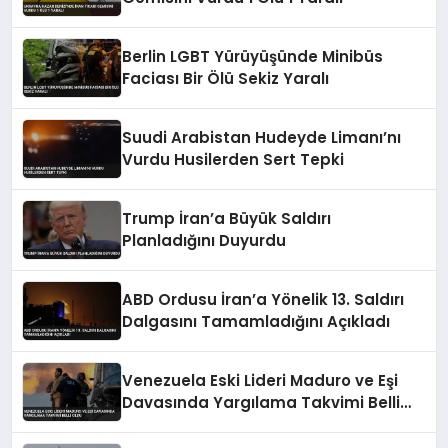
Berlin LGBT Yürüyüşünde Minibüs
Faciası Bir Ölü Sekiz Yaralı
Suudi Arabistan Hudeyde Limanı’nı
Vurdu Husilerden Sert Tepki
Trump İran’a Büyük Saldırı
Planladığını Duyurdu
ABD Ordusu İran’a Yönelik 13. Saldırı
Dalgasını Tamamladığını Açıkladı
Venezuela Eski Lideri Maduro ve Eşi
Davasında Yargılama Takvimi Belli
Oldu