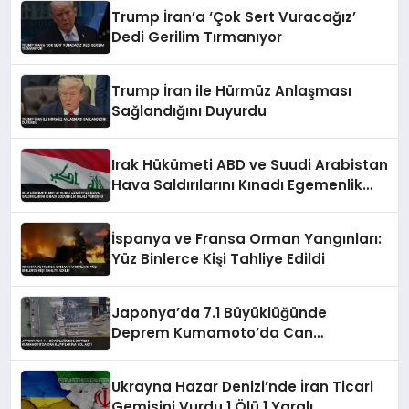
Trump İran’a ‘Çok Sert Vuracağız’
Dedi Gerilim Tırmanıyor
Trump İran ile Hürmüz Anlaşması
Sağlandığını Duyurdu
Irak Hükümeti ABD ve Suudi Arabistan
Hava Saldırılarını Kınadı Egemenlik
İhlali Vurgusu
İspanya ve Fransa Orman Yangınları:
Yüz Binlerce Kişi Tahliye Edildi
Japonya’da 7.1 Büyüklüğünde
Deprem Kumamoto’da Can
Kayıplarına Yol Açtı
Ukrayna Hazar Denizi’nde İran Ticari
Gemisini Vurdu 1 Ölü 1 Yaralı