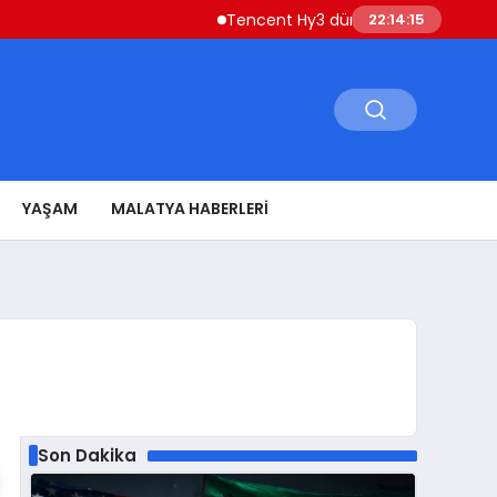
Tencent Hy3 dünya genelinde kullanıma s
22:14:16
YAŞAM
MALATYA HABERLERI
Son Dakika