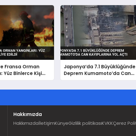
ve Fransa Orman
Japonya’da 7.1 Büyüklüğünde
: Yüz Binlerce Kişi
Deprem Kumamoto’da Can
ildi
Kayıplarına Yol Açtı
Hakkımızda
Hakkımızda
İletişim
Künye
Gizlilik politikası
KVKK
Çerez Poli