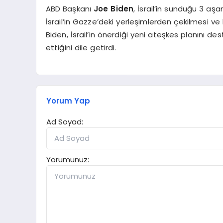
ABD Başkanı
Joe Biden
, İsrail’in sunduğu 3 aş
İsrail’in Gazze’deki yerleşimlerden çekilmesi ve 
Biden, İsrail’in önerdiği yeni ateşkes planını de
ettiğini dile getirdi.
Yorum Yap
Ad Soyad:
Yorumunuz: