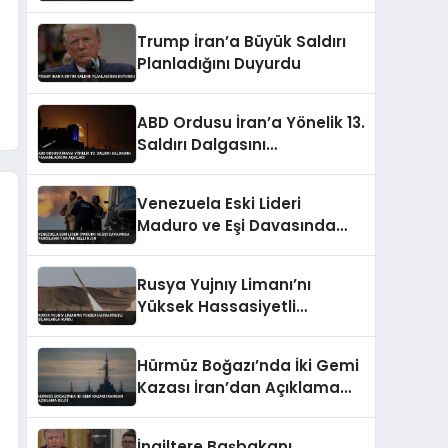
Sert Tepki
Trump İran’a Büyük Saldırı
Planladığını Duyurdu
ABD Ordusu İran’a Yönelik 13.
Saldırı Dalgasını
Tamamladığını Açıkladı
Venezuela Eski Lideri
Maduro ve Eşi Davasında
Yargılama Takvimi Belli
Oldu
Rusya Yujnıy Limanı’nı
Yüksek Hassasiyetli
Silahlarla Vurdu
Hürmüz Boğazı’nda İki Gemi
Kazası İran’dan Açıklama
Geldi
İngiltere Başbakanı