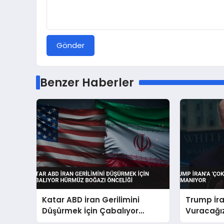
Gönder
Benzer Haberler
Katar ABD İran Gerilimini
Trump İra
Düşürmek İçin Çabalıyor
Vuracağız
Hürmüz Boğazı Önceliği
Tırmanıy