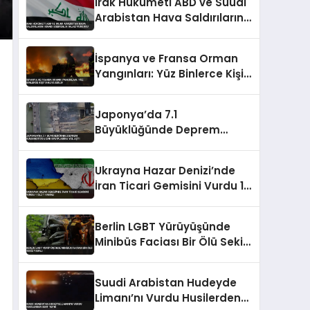
Irak Hükümeti ABD ve Suudi
Arabistan Hava Saldırılarını
Kınadı Egemenlik İhlali
Vurgusu
İspanya ve Fransa Orman
Yangınları: Yüz Binlerce Kişi
Tahliye Edildi
Japonya’da 7.1
Büyüklüğünde Deprem
Kumamoto’da Can
Kayıplarına Yol Açtı
Ukrayna Hazar Denizi’nde
İran Ticari Gemisini Vurdu 1
Ölü 1 Yaralı
Berlin LGBT Yürüyüşünde
Minibüs Faciası Bir Ölü Sekiz
Yaralı
Suudi Arabistan Hudeyde
Limanı’nı Vurdu Husilerden