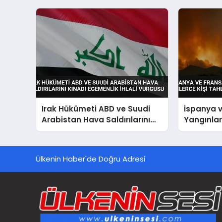
Irak Hükümeti ABD ve Suudi
İspanya 
Arabistan Hava Saldırılarını
Yangınları
Kınadı Egemenlik İhlali
Tahliye Ed
Vurgusu
Ülkenin Haber'de Doğru Adresi