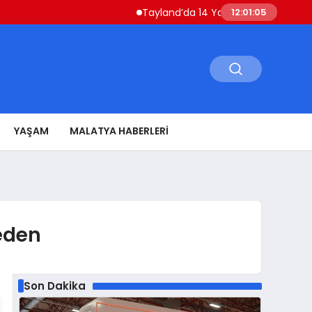
Tayland’da 14 Yaşındaki Öğrenci Okul Saldı
12:01:06
YAŞAM
MALATYA HABERLERI
eden
Son Dakika