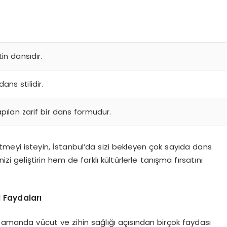
tin dansıdır.
ans stilidir.
apılan zarif bir dans formudur.
etmeyi isteyin, İstanbul’da sizi bekleyen çok sayıda dans
zi geliştirin hem de farklı kültürlerle tanışma fırsatını
l Faydaları
ı zamanda vücut ve zihin sağlığı açısından birçok faydası