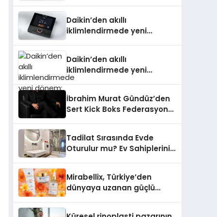
Daikin’den akıllı
iklimlendirmede yeni
dönem: Madoka Plus
Türkiye’de
Daikin’den akıllı
iklimlendirmede yeni
dönem: Madoka Plus
Türkiye’de
İbrahim Murat Gündüz’den
Sert Kick Boks Federasyonu
Eleştirisi
Tadilat Sırasında Evde
Oturulur mu? Ev Sahiplerinin
Bilmesi Gerekenler
Mirabellix, Türkiye’den
dünyaya uzanan güçlü
büyümesini sürdürüyor
Küresel rinoplasti pazarının