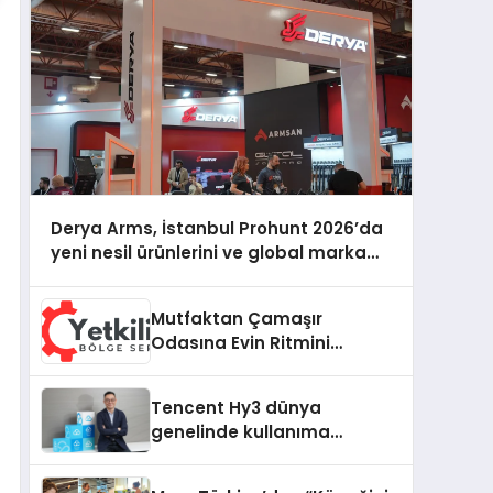
Derya Arms, İstanbul Prohunt 2026’da
yeni nesil ürünlerini ve global marka
vizyonunu sergiledi
Mutfaktan Çamaşır
Odasına Evin Ritmini
Korumak: Hoover
Cihazlarında Dürüst Teknik
Tencent Hy3 dünya
Destek Deneyimi
genelinde kullanıma
sunuldu