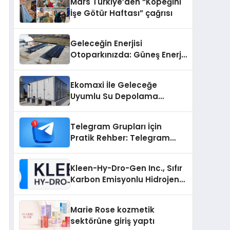
Mars Türkiye’den “Köpeğini
İşe Götür Haftası” çağrısı
Geleceğin Enerjisi
Otoparkınızda: Güneş Enerjili
Carport (Solar Otopark)
Nedir?
Ekomaxi İle Geleceğe
Uyumlu Su Depolama
Sistemleri
Telegram Grupları İçin
Pratik Rehber: Telegram
Grup Dizinleri Kullanıcılara
Ne Sağlar?
Kleen-Hy-Dro-Gen Inc., Sıfır
Karbon Emisyonlu Hidrojen
Isıtma Teknolojisinde ISO ve
TSSA Düzenleyici Onaylarını
Marie Rose kozmetik
Aldı
sektörüne giriş yaptı