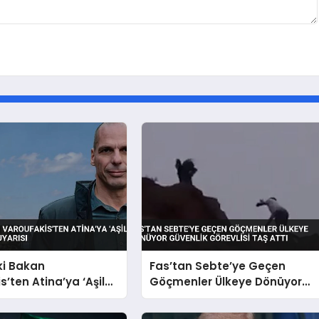
ki Bakan
Fas’tan Sebte’ye Geçen
s’ten Atina’ya ‘Aşil
Göçmenler Ülkeye Dönüyor
rojesi Uyarısı
Güvenlik Görevlisi Taş Attı