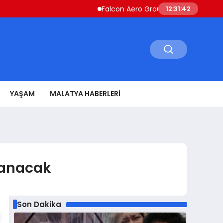
Falcon Aero Group, Havacılıkta Türkiye Me
12:31:43
YAŞAM
MALATYA HABERLERI
lanacak
Son Dakika