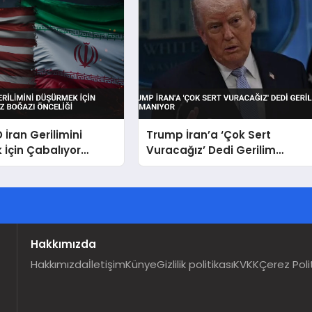
 İran Gerilimini
Trump İran’a ‘Çok Sert
İçin Çabalıyor
Vuracağız’ Dedi Gerilim
ğazı Önceliği
Tırmanıyor
Hakkımızda
Hakkımızda
İletişim
Künye
Gizlilik politikası
KVKK
Çerez Poli