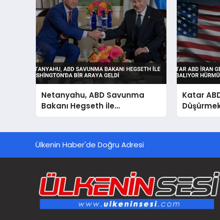
Netanyahu, ABD Savunma
Katar ABD
Bakanı Hegseth ile
Düşürmek 
Washington’da Bir Araya
Hürmüz Bo
Geldi
Ülkenin Haber'de Doğru Adresi