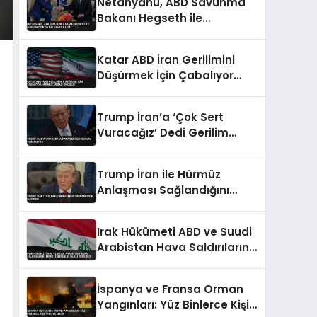
Netanyahu, ABD Savunma
Bakanı Hegseth ile
Washington’da Bir Araya
Geldi
Katar ABD İran Gerilimini
Düşürmek İçin Çabalıyor
Hürmüz Boğazı Önceliği
Trump İran’a ‘Çok Sert
Vuracağız’ Dedi Gerilim
Tırmanıyor
Trump İran ile Hürmüz
Anlaşması Sağlandığını
Duyurdu
Irak Hükümeti ABD ve Suudi
Arabistan Hava Saldırılarını
Kınadı Egemenlik İhlali
Vurgusu
İspanya ve Fransa Orman
Yangınları: Yüz Binlerce Kişi