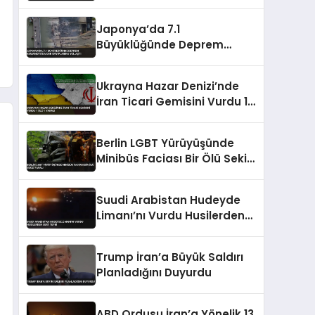
Tahliye Edildi
Japonya’da 7.1
Büyüklüğünde Deprem
Kumamoto’da Can
Kayıplarına Yol Açtı
Ukrayna Hazar Denizi’nde
İran Ticari Gemisini Vurdu 1
Ölü 1 Yaralı
Berlin LGBT Yürüyüşünde
Minibüs Faciası Bir Ölü Sekiz
Yaralı
Suudi Arabistan Hudeyde
Limanı’nı Vurdu Husilerden
Sert Tepki
Trump İran’a Büyük Saldırı
Planladığını Duyurdu
ABD Ordusu İran’a Yönelik 13.