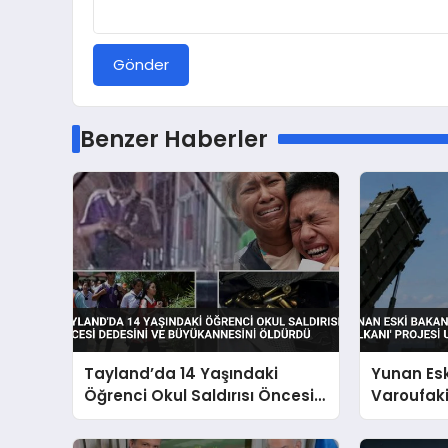
Gönder
Benzer Haberler
Tayland’da 14 Yaşındaki
Yunan Es
Öğrenci Okul Saldırısı Öncesi
Varoufaki
Dedesini ve Büyükannesini
Kalkanı’ P
Öldürdü