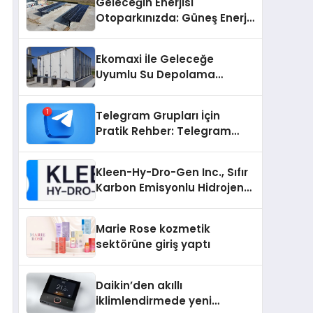
Geleceğin Enerjisi
Otoparkınızda: Güneş Enerjili
Carport (Solar Otopark)
Nedir?
Ekomaxi İle Geleceğe
Uyumlu Su Depolama
Sistemleri
Telegram Grupları İçin
Pratik Rehber: Telegram
Grup Dizinleri Kullanıcılara
Ne Sağlar?
Kleen-Hy-Dro-Gen Inc., Sıfır
Karbon Emisyonlu Hidrojen
Isıtma Teknolojisinde ISO ve
TSSA Düzenleyici Onaylarını
Marie Rose kozmetik
Aldı
sektörüne giriş yaptı
Daikin’den akıllı
iklimlendirmede yeni