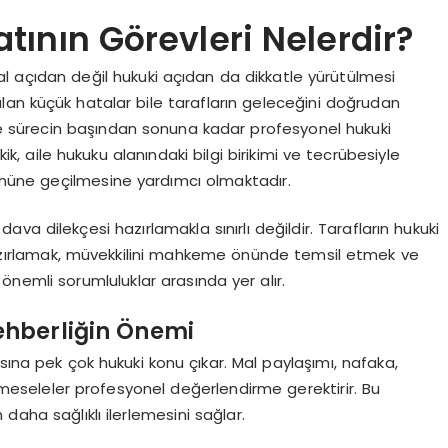
ının Görevleri Nelerdir?
gusal açıdan değil hukuki açıdan da dikkatle yürütülmesi
lan küçük hatalar bile tarafların geleceğini doğrudan
le sürecin başından sonuna kadar profesyonel hukuki
, aile hukuku alanındaki bilgi birikimi ve tecrübesiyle
 önüne geçilmesine yardımcı olmaktadır.
a dilekçesi hazırlamakla sınırlı değildir. Tarafların hukuki
azırlamak, müvekkilini mahkeme önünde temsil etmek ve
önemli sorumluluklar arasında yer alır.
hberliğin Önemi
sına pek çok hukuki konu çıkar. Mal paylaşımı, nafaka,
bi meseleler profesyonel değerlendirme gerektirir. Bu
daha sağlıklı ilerlemesini sağlar.