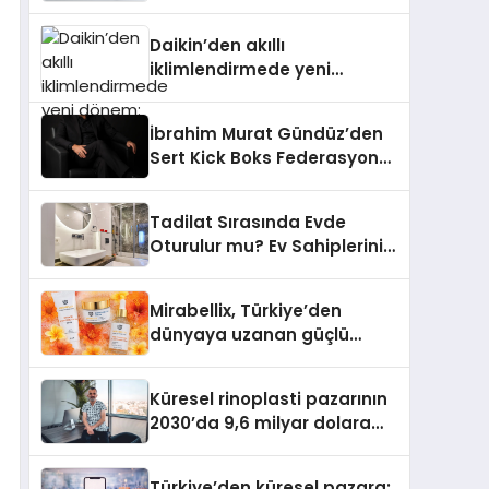
dönem: Madoka Plus
Türkiye’de
Daikin’den akıllı
iklimlendirmede yeni
dönem: Madoka Plus
Türkiye’de
İbrahim Murat Gündüz’den
Sert Kick Boks Federasyonu
Eleştirisi
Tadilat Sırasında Evde
Oturulur mu? Ev Sahiplerinin
Bilmesi Gerekenler
Mirabellix, Türkiye’den
dünyaya uzanan güçlü
büyümesini sürdürüyor
Küresel rinoplasti pazarının
2030’da 9,6 milyar dolara
ulaşması bekleniyor
Türkiye’den küresel pazara: