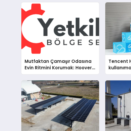
Mutfaktan Çamaşır Odasına
Tencent 
Evin Ritmini Korumak: Hoover
kullanım
Cihazlarında Dürüst Teknik
Destek Deneyimi