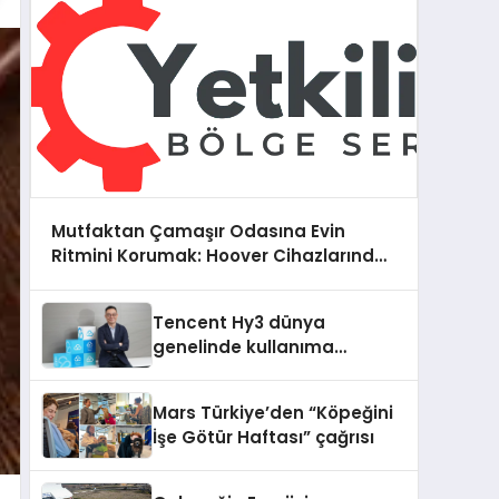
Mutfaktan Çamaşır Odasına Evin
Ritmini Korumak: Hoover Cihazlarında
Dürüst Teknik Destek Deneyimi
Tencent Hy3 dünya
genelinde kullanıma
sunuldu
Mars Türkiye’den “Köpeğini
İşe Götür Haftası” çağrısı