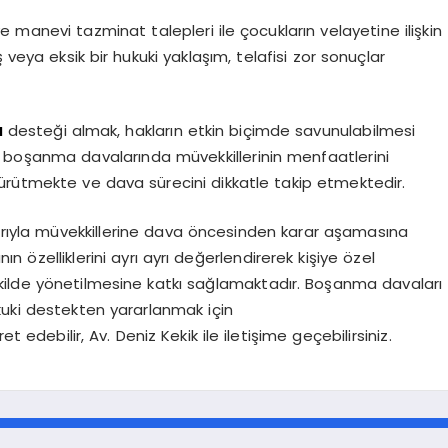
e manevi tazminat talepleri ile çocukların velayetine ilişkin
ış veya eksik bir hukuki yaklaşım, telafisi zor sonuçlar
ı
desteği almak, hakların etkin biçimde savunulabilmesi
li boşanma davalarında müvekkillerinin menfaatlerini
ürütmekte ve dava sürecini dikkatle takip etmektedir.
larıyla müvekkillerine dava öncesinden karar aşamasına
özelliklerini ayrı ayrı değerlendirerek kişiye özel
kilde yönetilmesine katkı sağlamaktadır. Boşanma davaları
kuki destekten yararlanmak için
et edebilir, Av. Deniz Kekik ile iletişime geçebilirsiniz.