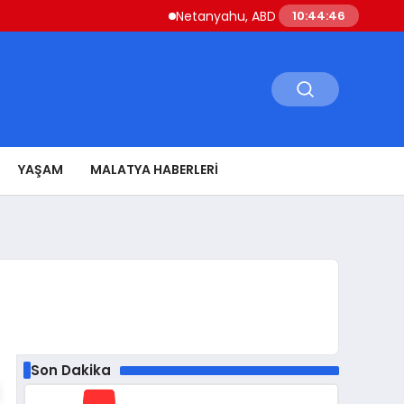
Netanyahu, ABD Savunma Bakanı Hegseth ile
10:44:47
YAŞAM
MALATYA HABERLERI
Son Dakika