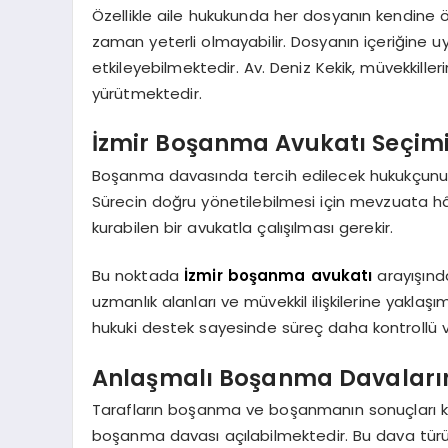
Özellikle aile hukukunda her dosyanın kendine
zaman yeterli olmayabilir. Dosyanın içeriğine 
etkileyebilmektedir. Av. Deniz Kekik, müvekkilleri
yürütmektedir.
İzmir Boşanma Avukatı Seçimi
Boşanma davasında tercih edilecek hukukçunun
Sürecin doğru yönetilebilmesi için mevzuata hâki
kurabilen bir avukatla çalışılması gerekir.
Bu noktada
İzmir boşanma avukatı
arayışında
uzmanlık alanları ve müvekkil ilişkilerine yaklaşı
hukuki destek sayesinde süreç daha kontrollü ve
Anlaşmalı Boşanma Davaları
Tarafların boşanma ve boşanmanın sonuçları ko
boşanma davası açılabilmektedir. Bu dava türü