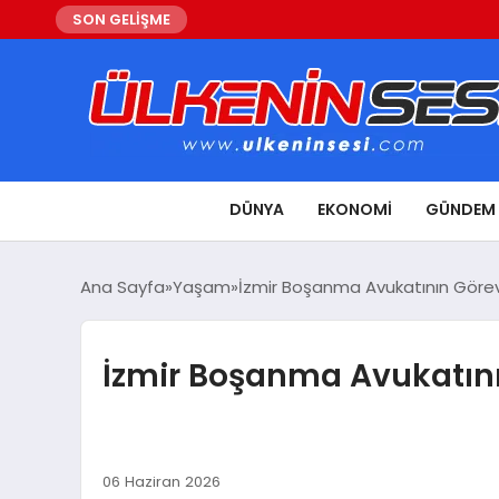
SON GELİŞME
DÜNYA
EKONOMI
GÜNDEM
Ana Sayfa
Yaşam
İzmir Boşanma Avukatının Görevl
İzmir Boşanma Avukatının
06 Haziran 2026