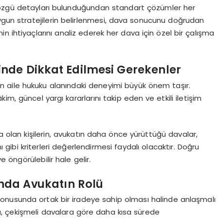
 özgü detayları bulunduğundan standart çözümler her
uygun stratejilerin belirlenmesi, dava sonucunu doğrudan
nin ihtiyaçlarını analiz ederek her dava için özel bir çalışma
nde Dikkat Edilmesi Gerekenler
 aile hukuku alanındaki deneyimi büyük önem taşır.
m, güncel yargı kararlarını takip eden ve etkili iletişim
 olan kişilerin, avukatın daha önce yürüttüğü davalar,
mı gibi kriterleri değerlendirmesi faydalı olacaktır. Doğru
 öngörülebilir hale gelir.
nda Avukatın Rolü
nusunda ortak bir iradeye sahip olması halinde anlaşmalı
, çekişmeli davalara göre daha kısa sürede