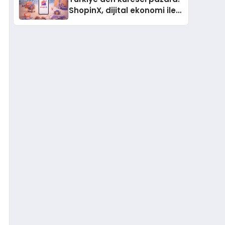
ShopinX, dijital ekonomi ile
gerçek dünya alışverişini bir
araya getirmeyi hedefliyor