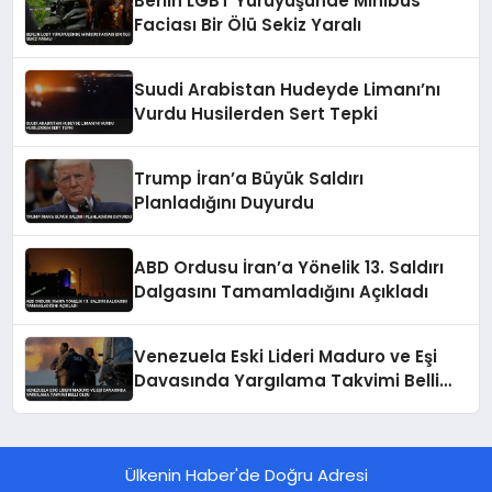
Berlin LGBT Yürüyüşünde Minibüs
Faciası Bir Ölü Sekiz Yaralı
Suudi Arabistan Hudeyde Limanı’nı
Vurdu Husilerden Sert Tepki
Trump İran’a Büyük Saldırı
Planladığını Duyurdu
ABD Ordusu İran’a Yönelik 13. Saldırı
Dalgasını Tamamladığını Açıkladı
Venezuela Eski Lideri Maduro ve Eşi
Davasında Yargılama Takvimi Belli
Oldu
Ülkenin Haber'de Doğru Adresi