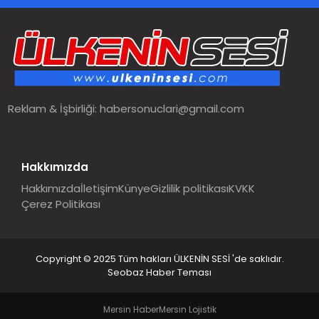
Reklam & İşbirliği:
habersonuclari@gmail.com
Hakkımızda
Hakkımızda
İletişim
Künye
Gizlilik politikası
KVKK
Çerez Politikası
Copyright © 2025 Tüm hakları ÜLKENİN SESİ 'de saklıdır.
Seobaz Haber Teması
Mersin Haber
Mersin Lojistik