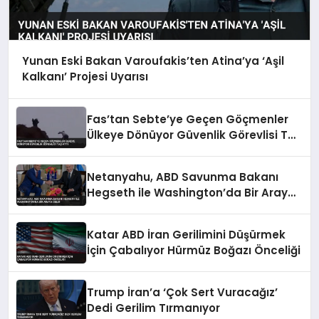
Yunan Eski Bakan Varoufakis’ten Atina’ya ‘Aşil
Kalkanı’ Projesi Uyarısı
Fas’tan Sebte’ye Geçen Göçmenler
Ülkeye Dönüyor Güvenlik Görevlisi Taş
Attı
Netanyahu, ABD Savunma Bakanı
Hegseth ile Washington’da Bir Araya
Geldi
Katar ABD İran Gerilimini Düşürmek
İçin Çabalıyor Hürmüz Boğazı Önceliği
Trump İran’a ‘Çok Sert Vuracağız’
Dedi Gerilim Tırmanıyor