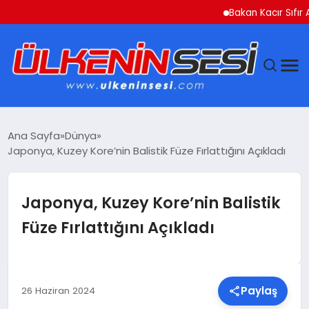
Bakan Kacır Sıfır Atık 
DÜNYA
Ana Sayfa
Dünya
Japonya, Kuzey Kore’nin Balistik Füze Fırlattığını Açıkladı
EKONOMI
GÜNDEM
Japonya, Kuzey Kore’nin Balistik
Füze Fırlattığını Açıkladı
MAGAZIN
SAĞLIK
Paylaş
26 Haziran 2024
SIYASET