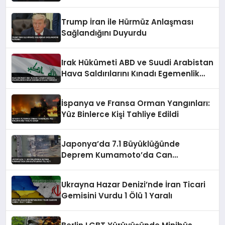
Trump İran ile Hürmüz Anlaşması
Sağlandığını Duyurdu
Irak Hükümeti ABD ve Suudi Arabistan
Hava Saldırılarını Kınadı Egemenlik
İhlali Vurgusu
İspanya ve Fransa Orman Yangınları:
Yüz Binlerce Kişi Tahliye Edildi
Japonya’da 7.1 Büyüklüğünde
Deprem Kumamoto’da Can
Kayıplarına Yol Açtı
Ukrayna Hazar Denizi’nde İran Ticari
Gemisini Vurdu 1 Ölü 1 Yaralı