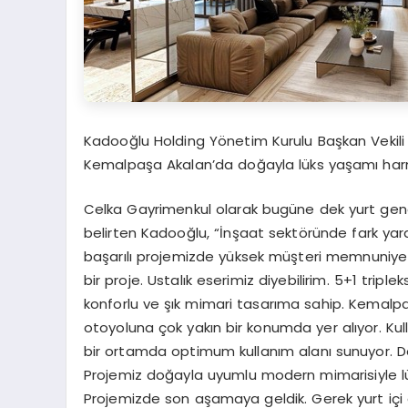
Kadooğlu Holding Yönetim Kurulu Başkan Vekili
Kemalpaşa Akalan’da doğayla lüks yaşamı harma
Celka Gayrimenkul olarak bugüne dek yurt geneli
belirten Kadooğlu, “İnşaat sektöründe fark yar
başarılı projemizde yüksek müşteri memnuniyet
bir proje. Ustalık eserimiz diyebilirim. 5+1 tripl
konforlu ve şık mimari tasarıma sahip. Kemalpa
otoyoluna çok yakın bir konumda yer alıyor. Kull
bir ortamda optimum kullanım alanı sunuyor. 
Projemiz doğayla uyumlu modern mimarisiyle lü
Projemizde son aşamaya geldik. Gerek yurt içi 