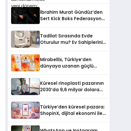
dönem: Madoka Plus
Türkiye’de
İbrahim Murat Gündüz’den
Sert Kick Boks Federasyonu
Eleştirisi
Tadilat Sırasında Evde
Oturulur mu? Ev Sahiplerinin
Bilmesi Gerekenler
Mirabellix, Türkiye’den
dünyaya uzanan güçlü
büyümesini sürdürüyor
Küresel rinoplasti pazarının
2030’da 9,6 milyar dolara
ulaşması bekleniyor
Türkiye’den küresel pazara:
ShopinX, dijital ekonomi ile
gerçek dünya alışverişini bir
araya getirmeyi hedefliyor
WhatsApp ve Instagram