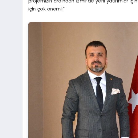
projemizin ardından İzmir’de yeni yatırımlar içi
için çok önemli”