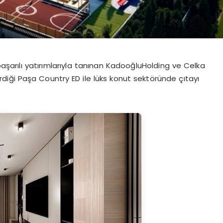
başarılı yatırımlarıyla tanınan KadooğluHolding ve Celka
iği Paşa Country ED ile lüks konut sektöründe çıtayı