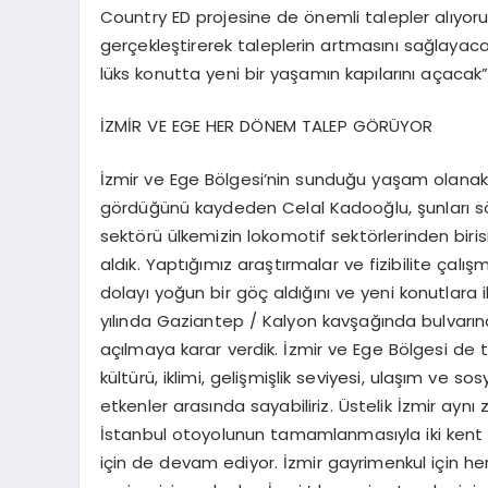
Country ED projesine de önemli talepler alıyo
gerçekleştirerek taleplerin artmasını sağlayac
lüks konutta yeni bir yaşamın kapılarını açacak
İZMİR VE EGE HER DÖNEM TALEP GÖRÜYOR
İzmir ve Ege Bölgesi’nin sunduğu yaşam olanaklar
gördüğünü kaydeden Celal Kadooğlu, şunları s
sektörü ülkemizin lokomotif sektörlerinden biri
aldık. Yaptığımız araştırmalar ve fizibilite ça
dolayı yoğun bir göç aldığını ve yeni konutlara
yılında Gaziantep / Kalyon kavşağında bulvarın
açılmaya karar verdik. İzmir ve Ege Bölgesi de t
kültürü, iklimi, gelişmişlik seviyesi, ulaşım ve s
etkenler arasında sayabiliriz. Üstelik İzmir aynı
İstanbul otoyolunun tamamlanmasıyla iki kent ar
için de devam ediyor. İzmir gayrimenkul için 