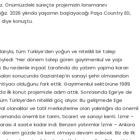
ruz. Önümüzdeki süreçte projemizin lansmanını
ağız. 2026 yılında yaşamın başlayacağı Paşa Country ED,
” diye konuştu.
ıyla, tüm Türkiye’den yoğun ve nitelikli bir talep
öyledi: “Her dönem talep gören gayrimenkul ve yapı
si. Bu nedenle inşaat tarafında da yatırım yapma kararı
lışmaları sonucunda Gaziantep’in sanayi şehri olmasından
 ihtiyacı olduğunu fark ettik. Gayrimenkul sektörüne 1989
da ilk konut projemizle adım attık. Sonrasında Ege’ye de
üm Türkiye’den nitelikli göç alıyor. Bu gelişmede Ege
osyal olanaklar ve tatil merkezlerine olan yakınlığını da önemli
 zamanda önemli bir tarım, ticaret ve sanayi kenti. İzmir –
ası 4 saate kadar indi. Benzeri yatırımlar İzmir – Ankara
her dönem gözde bir kent olmaya devam edecek. Biz de ilk