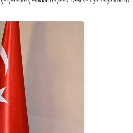
n çalışmalara şimdiden başladık. İzmir ve Ege Bölgesi bizim