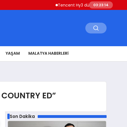
Tencent Hy3 dünya genelinde kullanıma sunu
03:23:16
YAŞAM
MALATYA HABERLERI
A COUNTRY ED”
Son Dakika