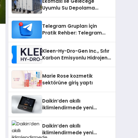
Ekomaxi İle Geleceğe
Uyumlu Su Depolama
Sistemleri
Telegram Grupları İçin
Pratik Rehber: Telegram
Grup Dizinleri Kullanıcılara
Ne Sağlar?
Kleen-Hy-Dro-Gen Inc., Sıfır
Karbon Emisyonlu Hidrojen
Isıtma Teknolojisinde ISO ve
TSSA Düzenleyici Onaylarını
Marie Rose kozmetik
Aldı
sektörüne giriş yaptı
Daikin’den akıllı
iklimlendirmede yeni
dönem: Madoka Plus
Türkiye’de
Daikin’den akıllı
iklimlendirmede yeni