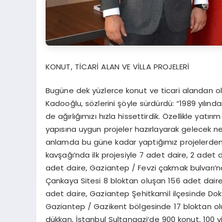
KONUT, TİCARİ ALAN VE VİLLA PROJELERİ
Bugüne dek yüzlerce konut ve ticari alandan ol
Kadooğlu, sözlerini şöyle sürdürdü: “1989 yılın
de ağırlığımızı hızla hissettirdik. Özellikle yatı
yapısına uygun projeler hazırlayarak gelecek nes
anlamda bu güne kadar yaptığımız projelerden
kavşağı’nda ilk projesiyle 7 adet daire, 2 ade
adet daire, Gaziantep / Fevzi çakmak bulvarı’
Çankaya Sitesi 8 bloktan oluşan 156 adet dair
adet daire, Gaziantep Şehitkamil ilçesinde Do
Gaziantep / Gazikent bölgesinde 17 bloktan ol
dükkan, İstanbul Sultangazi’de 900 konut, 100 vi