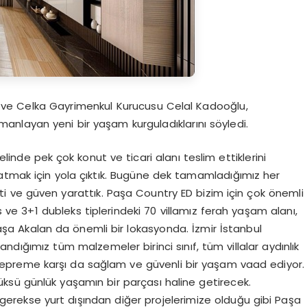
 ve Celka Gayrimenkul Kurucusu Celal Kadooğlu,
nlayan yeni bir yaşam kurguladıklarını söyledi.
nde pek çok konut ve ticari alanı teslim ettiklerini
atmak için yola çıktık. Bugüne dek tamamladığımız her
i ve güven yarattık. Paşa Country ED bizim için çok önemli
eks ve 3+1 dubleks tiplerindeki 70 villamız ferah yaşam alanı,
şa Akalan da önemli bir lokasyonda. İzmir İstanbul
andığımız tüm malzemeler birinci sınıf, tüm villalar aydınlık
Depreme karşı da sağlam ve güvenli bir yaşam vaad ediyor.
ksü günlük yaşamın bir parçası haline getirecek.
gerekse yurt dışından diğer projelerimize olduğu gibi Paşa