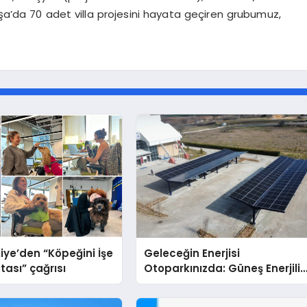
’da 70 adet villa projesini hayata geçiren grubumuz,
iye’den “Köpeğini İşe
Geleceğin Enerjisi
tası” çağrısı
Otoparkınızda: Güneş Enerjili
Carport (Solar Otopark)
Nedir?