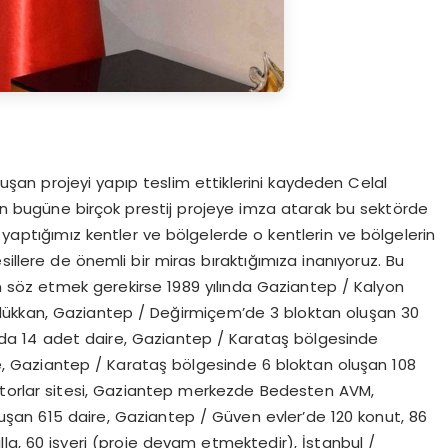
uşan projeyi yapıp teslim ettiklerini kaydeden Celal
dan bugüne birçok prestij projeye imza atarak bu sektörde
rım yaptığımız kentler ve bölgelerde o kentlerin ve bölgelerin
illere de önemli bir miras bıraktığımıza inanıyoruz. Bu
 söz etmek gerekirse 1989 yılında Gaziantep / Kalyon
t dükkan, Gaziantep / Değirmiçem’de 3 bloktan oluşan 30
nda 14 adet daire, Gaziantep / Karataş bölgesinde
e, Gaziantep / Karataş bölgesinde 6 bloktan oluşan 108
ktorlar sitesi, Gaziantep merkezde Bedesten AVM,
uşan 615 daire, Gaziantep / Güven evler’de 120 konut, 86
lla, 60 işyeri (proje devam etmektedir), İstanbul /