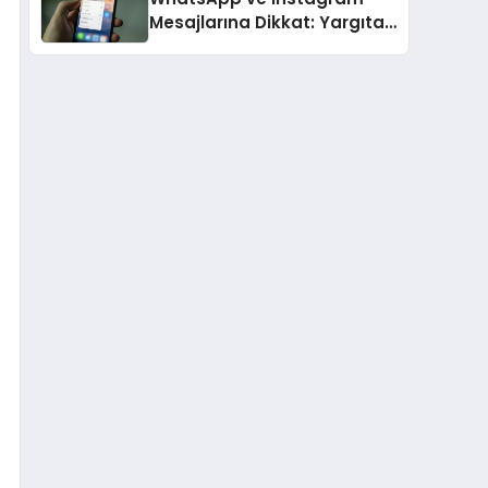
Mesajlarına Dikkat: Yargıtay
Açıkladı, Hangi Sözler ‘Cinsel
Taciz’ Sayılıyor?