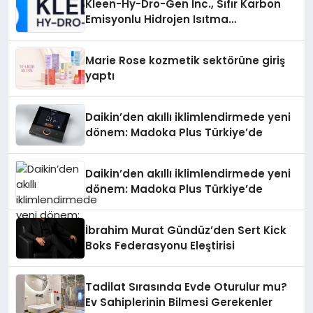
Kleen-Hy-Dro-Gen Inc., Sıfır Karbon
Emisyonlu Hidrojen Isıtma
Teknolojisinde ISO ve TSSA
Düzenleyici Onaylarını Aldı
Marie Rose kozmetik sektörüne giriş
yaptı
Daikin’den akıllı iklimlendirmede yeni
dönem: Madoka Plus Türkiye’de
Daikin’den akıllı iklimlendirmede yeni
dönem: Madoka Plus Türkiye’de
İbrahim Murat Gündüz’den Sert Kick
Boks Federasyonu Eleştirisi
Tadilat Sırasında Evde Oturulur mu?
Ev Sahiplerinin Bilmesi Gerekenler