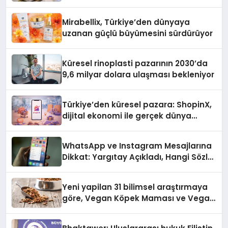
Mirabellix, Türkiye’den dünyaya
uzanan güçlü büyümesini sürdürüyor
Küresel rinoplasti pazarının 2030’da
9,6 milyar dolara ulaşması bekleniyor
Türkiye’den küresel pazara: ShopinX,
dijital ekonomi ile gerçek dünya
alışverişini bir araya getirmeyi
hedefliyor
WhatsApp ve Instagram Mesajlarına
Dikkat: Yargıtay Açıkladı, Hangi Sözler
‘Cinsel Taciz’ Sayılıyor?
Yeni yapilan 31 bilimsel araştırmaya
göre, Vegan Köpek Maması ve Vegan
Kedi Mamasının İyi Sindirildiğini
Ortaya Koydu