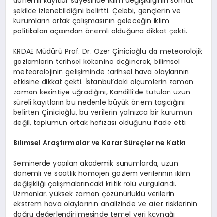
dönemli kayıtlar sayesinde iklim değişikliğinin somut
şekilde izlenebildiğini belirtti. Çelebi, gençlerin ve
kurumların ortak çalışmasının geleceğin iklim
politikaları açısından önemli olduğuna dikkat çekti.
KRDAE Müdürü Prof. Dr. Özer Çinicioğlu da meteorolojik
gözlemlerin tarihsel kökenine değinerek, bilimsel
meteorolojinin gelişiminde tarihsel hava olaylarının
etkisine dikkat çekti. İstanbul’daki ölçümlerin zaman
zaman kesintiye uğradığını, Kandilli’de tutulan uzun
süreli kayıtların bu nedenle büyük önem taşıdığını
belirten Çinicioğlu, bu verilerin yalnızca bir kurumun
değil, toplumun ortak hafızası olduğunu ifade etti.
Bilimsel Araştırmalar ve Karar Süreçlerine Katkı
Seminerde yapılan akademik sunumlarda, uzun
dönemli ve saatlik homojen gözlem verilerinin iklim
değişikliği çalışmalarındaki kritik rolü vurgulandı.
Uzmanlar, yüksek zaman çözünürlüklü verilerin
ekstrem hava olaylarının analizinde ve afet risklerinin
doğru değerlendirilmesinde temel veri kaynağı