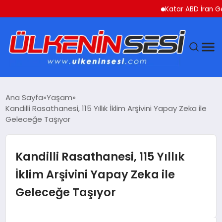
Katar ABD İran Gerilim
DÜNYA
Ana Sayfa
Yaşam
Kandilli Rasathanesi, 115 Yıllık İklim Arşivini Yapay Zeka ile
EKONOMI
Geleceğe Taşıyor
GÜNDEM
Kandilli Rasathanesi, 115 Yıllık
MAGAZIN
İklim Arşivini Yapay Zeka ile
Geleceğe Taşıyor
SAĞLIK
SIYASET