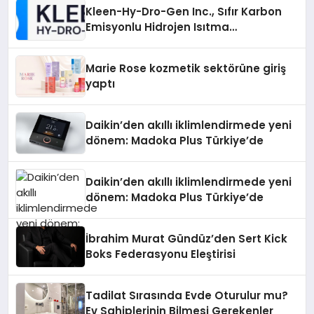
Kleen-Hy-Dro-Gen Inc., Sıfır Karbon
Emisyonlu Hidrojen Isıtma
Teknolojisinde ISO ve TSSA
Düzenleyici Onaylarını Aldı
Marie Rose kozmetik sektörüne giriş
yaptı
Daikin’den akıllı iklimlendirmede yeni
dönem: Madoka Plus Türkiye’de
Daikin’den akıllı iklimlendirmede yeni
dönem: Madoka Plus Türkiye’de
İbrahim Murat Gündüz’den Sert Kick
Boks Federasyonu Eleştirisi
Tadilat Sırasında Evde Oturulur mu?
Ev Sahiplerinin Bilmesi Gerekenler