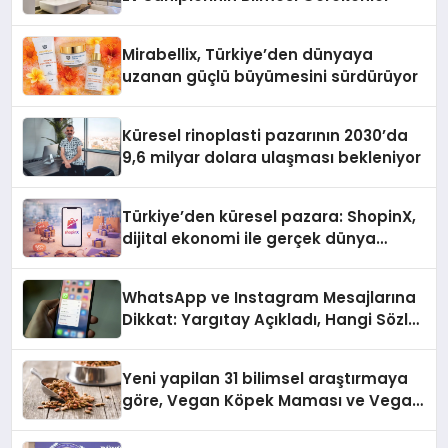
Mirabellix, Türkiye’den dünyaya
uzanan güçlü büyümesini sürdürüyor
Küresel rinoplasti pazarının 2030’da
9,6 milyar dolara ulaşması bekleniyor
Türkiye’den küresel pazara: ShopinX,
dijital ekonomi ile gerçek dünya
alışverişini bir araya getirmeyi
hedefliyor
WhatsApp ve Instagram Mesajlarına
Dikkat: Yargıtay Açıkladı, Hangi Sözler
‘Cinsel Taciz’ Sayılıyor?
Yeni yapilan 31 bilimsel araştırmaya
göre, Vegan Köpek Maması ve Vegan
Kedi Mamasının İyi Sindirildiğini
Ortaya Koydu