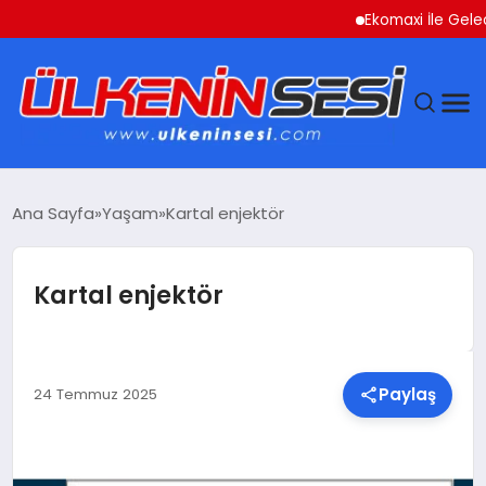
Ekomaxi İle Geleceğ
DÜNYA
Ana Sayfa
Yaşam
Kartal enjektör
EKONOMI
Kartal enjektör
GÜNDEM
MAGAZIN
Paylaş
24 Temmuz 2025
SAĞLIK
SIYASET