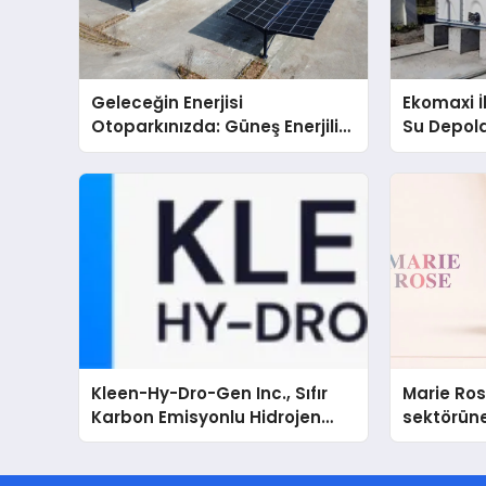
Geleceğin Enerjisi
Ekomaxi 
Otoparkınızda: Güneş Enerjili
Su Depol
Carport (Solar Otopark)
Nedir?
Kleen-Hy-Dro-Gen Inc., Sıfır
Marie Ro
Karbon Emisyonlu Hidrojen
sektörüne
Isıtma Teknolojisinde ISO ve
TSSA Düzenleyici Onaylarını