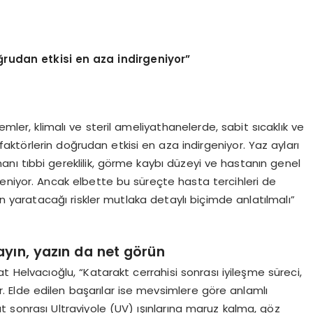
oğrudan etkisi en aza indirgeniyor”
emler, klimalı ve steril ameliyathanelerde, sabit sıcaklık ve
faktörlerin doğrudan etkisi en aza indirgeniyor. Yaz ayları
anı tıbbi gereklilik, görme kaybı düzeyi ve hastanın genel
eniyor. Ancak elbette bu süreçte hasta tercihleri de
n yaratacağı riskler mutlaka detaylı biçimde anlatılmalı”
ayın, yazın da net görün
at Helvacıoğlu, “Katarakt cerrahisi sonrası iyileşme süreci,
yor. Elde edilen başarılar ise mevsimlere göre anlamlı
 sonrası Ultraviyole (UV) ışınlarına maruz kalma, göz