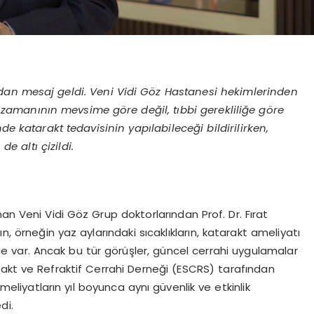
an mesaj geldi. Veni Vidi G
ö
z Hastanesi hekimlerinden
in zamanının mevsime g
ö
re de
ğil, tıbbi gerekliliğe g
ö
re
e katarakt tedavisinin yapılabileceği bildirilirken,
de altı çizildi.
nan Veni Vidi Göz Grup doktorlarından Prof. Dr. Fırat
 örneğin yaz aylarındaki sıcaklıkların, katarakt ameliyatı
ce var. Ancak bu tür görüşler, güncel cerrahi uygulamalar
rakt ve Refraktif Cerrahi Derneği (ESCRS) tarafından
eliyatların yıl boyunca aynı güvenlik ve etkinlik
di.