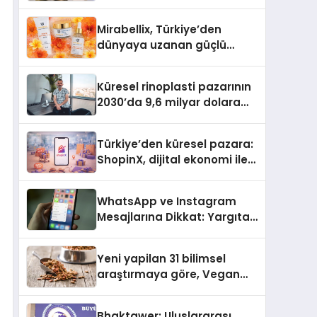
Bilmesi Gerekenler
Mirabellix, Türkiye’den
dünyaya uzanan güçlü
büyümesini sürdürüyor
Küresel rinoplasti pazarının
2030’da 9,6 milyar dolara
ulaşması bekleniyor
Türkiye’den küresel pazara:
ShopinX, dijital ekonomi ile
gerçek dünya alışverişini bir
araya getirmeyi hedefliyor
WhatsApp ve Instagram
Mesajlarına Dikkat: Yargıtay
Açıkladı, Hangi Sözler ‘Cinsel
Taciz’ Sayılıyor?
Yeni yapilan 31 bilimsel
araştırmaya göre, Vegan
Köpek Maması ve Vegan
Kedi Mamasının İyi
Bhaktawer: Uluslararası