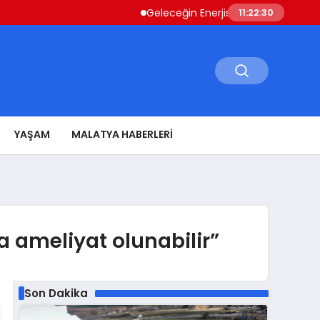
Geleceğin Enerjisi Otoparkınızda: Güneş Ene
11:22:31
YAŞAM
MALATYA HABERLERI
 ameliyat olunabilir”
Son Dakika