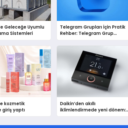
İle Geleceğe Uyumlu
Telegram Grupları İçin Pratik
ama Sistemleri
Rehber: Telegram Grup
Dizinleri Kullanıcılara Ne
Sağlar?
se kozmetik
Daikin’den akıllı
 giriş yaptı
iklimlendirmede yeni dönem:
Madoka Plus Türkiye’de