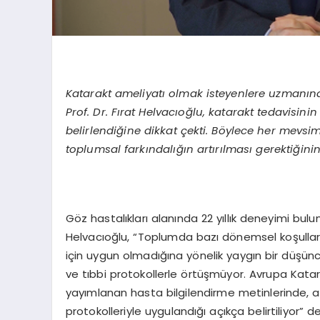
Katarakt ameliyatı olmak isteyenlere uzmanınd
Prof. Dr. Fı
rat Helvac
ıoğlu, katarakt tedavisin
belirlendiğine dikkat çekti. B
ö
ylece her mevsimd
toplumsal farkı
ndal
ığın artırılması gerektiğinin 
Göz hastalıkları alanında 22 yıllık deneyimi bulu
Helvacıoğlu, “Toplumda bazı dönemsel koşulların,
için uygun olmadığına yönelik yaygın bir düşün
ve tıbbi protokollerle örtüşmüyor. Avrupa Kata
yayımlanan hasta bilgilendirme metinlerinde, am
protokolleriyle uygulandığı açıkça belirtiliyor” de