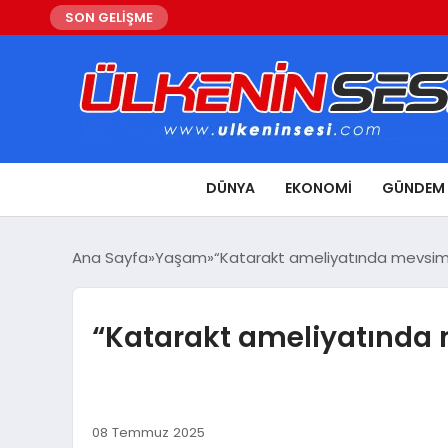
SON GELİŞME
DÜNYA
EKONOMI
GÜNDEM
Ana Sayfa
Yaşam
“Katarakt ameliyatında mevsim e
“Katarakt ameliyatında m
08 Temmuz 2025