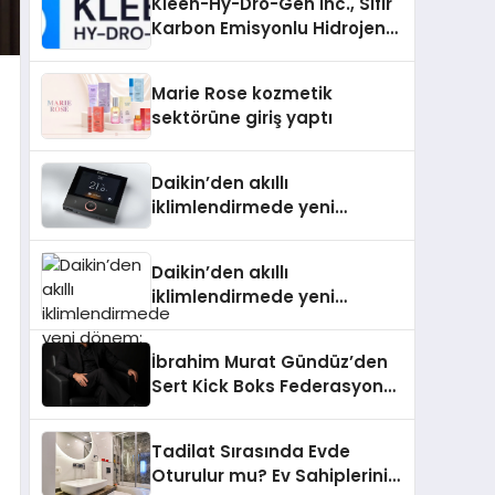
Kleen-Hy-Dro-Gen Inc., Sıfır
Karbon Emisyonlu Hidrojen
Isıtma Teknolojisinde ISO ve
TSSA Düzenleyici Onaylarını
Marie Rose kozmetik
Aldı
sektörüne giriş yaptı
Daikin’den akıllı
iklimlendirmede yeni
dönem: Madoka Plus
Türkiye’de
Daikin’den akıllı
iklimlendirmede yeni
dönem: Madoka Plus
Türkiye’de
İbrahim Murat Gündüz’den
Sert Kick Boks Federasyonu
Eleştirisi
Tadilat Sırasında Evde
Oturulur mu? Ev Sahiplerinin