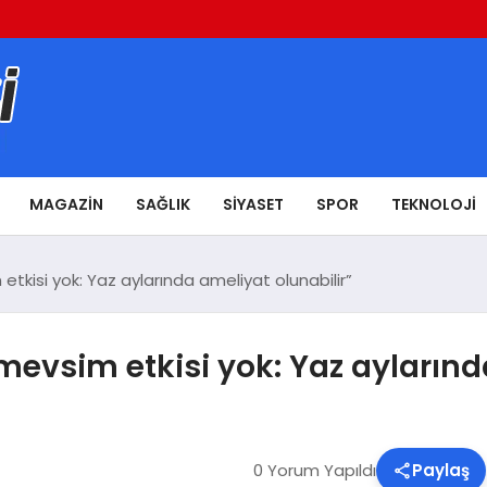
MAGAZIN
SAĞLIK
SIYASET
SPOR
TEKNOLOJI
tkisi yok: Yaz aylarında ameliyat olunabilir”
evsim etkisi yok: Yaz aylarında
0 Yorum Yapıldı
Paylaş