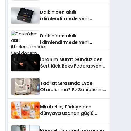
Daikin’den akıllı
iklimlendirmede yeni
dönem: Madoka Plus
Türkiye’de
Daikin’den akıllı
iklimlendirmede yeni
dönem: Madoka Plus
Türkiye’de
İbrahim Murat Gündüz’den
Sert Kick Boks Federasyonu
Eleştirisi
Tadilat Sırasında Evde
Oturulur mu? Ev Sahiplerinin
Bilmesi Gerekenler
Mirabellix, Türkiye’den
dünyaya uzanan güçlü
büyümesini sürdürüyor
Küresel rinoplasti pazarının