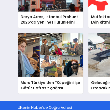
Derya Arms, İstanbul Prohunt
Mutfakta
2026’da yeni nesil ürünlerini ve
Evin Ritm
global marka vizyonunu
Cihazları
sergiledi
Destek D
Mars Türkiye’den “Köpeğini İşe
Geleceğin
Götür Haftası” çağrısı
Otoparkın
Carport (
Nedir?
Ülkenin Haber'de Doğru Adresi