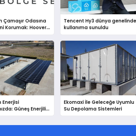
n Çamaşır Odasına
Tencent Hy3 dünya genelind
ini Korumak: Hoover
kullanıma sunuldu
nda Dürüst Teknik
eneyimi
 Enerjisi
Ekomaxi İle Geleceğe Uyumlu
ızda: Güneş Enerjili
Su Depolama Sistemleri
Solar Otopark)