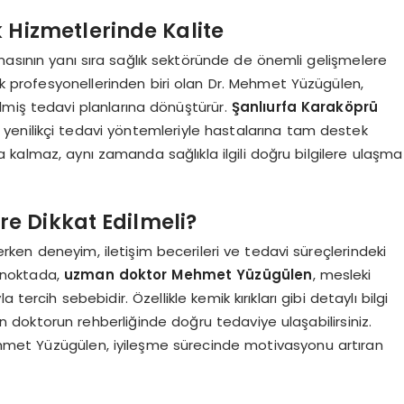
 Hizmetlerinde Kalite
masının yanı sıra sağlık sektöründe de önemli gelişmelere
lık profesyonellerinden biri olan Dr. Mehmet Yüzügülen,
irilmiş tedavi planlarına dönüştürür.
Şanlıurfa Karaköprü
 yenilikçi tedavi yöntemleriyle hastalarına tam destek
kalmaz, aynı zamanda sağlıkla ilgili doğru bilgilere ulaşma
e Dikkat Edilmeli?
rken deneyim, iletişim becerileri ve tedavi süreçlerindeki
u noktada,
uzman doktor Mehmet Yüzügülen
, mesleki
tercih sebebidir. Özellikle kemik kırıkları gibi detaylı bilgi
doktorun rehberliğinde doğru tedaviye ulaşabilirsiniz.
hmet Yüzügülen, iyileşme sürecinde motivasyonu artıran