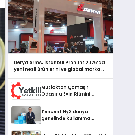
Derya Arms, İstanbul Prohunt 2026’da
yeni nesil ürünlerini ve global marka
vizyonunu sergiledi
Mutfaktan Çamaşır
Odasına Evin Ritmini
Korumak: Hoover
Cihazlarında Dürüst Teknik
Tencent Hy3 dünya
Destek Deneyimi
genelinde kullanıma
sunuldu