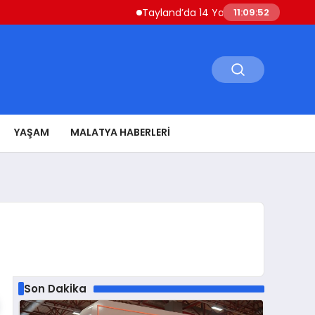
Tayland’da 14 Yaşındaki Öğrenci Okul Saldı
11:09:53
YAŞAM
MALATYA HABERLERI
Son Dakika