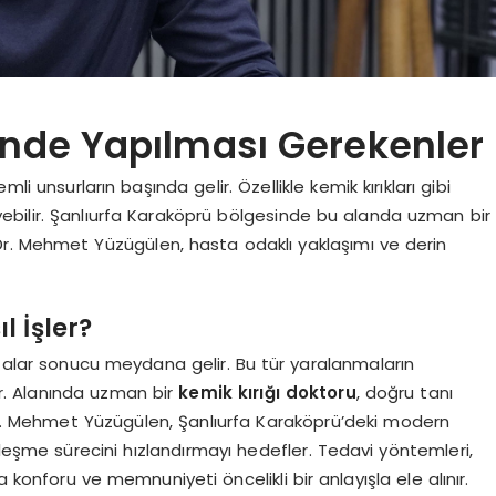
inde Yapılması Gerekenler
li unsurların başında gelir. Özellikle kemik kırıkları gibi
eyebilir. Şanlıurfa Karaköprü bölgesinde bu alanda uzman bir
k Dr. Mehmet Yüzügülen, hasta odaklı yaklaşımı ve derin
l İşler?
azalar sonucu meydana gelir. Bu tür yaralanmaların
. Alanında uzman bir
kemik kırığı doktoru
, doğru tanı
 Dr. Mehmet Yüzügülen, Şanlıurfa Karaköprü’deki modern
ileşme sürecini hızlandırmayı hedefler. Tedavi yöntemleri,
a konforu ve memnuniyeti öncelikli bir anlayışla ele alınır.