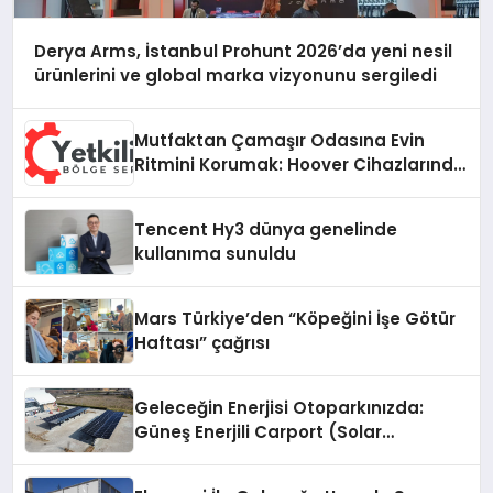
Derya Arms, İstanbul Prohunt 2026’da yeni nesil
ürünlerini ve global marka vizyonunu sergiledi
Mutfaktan Çamaşır Odasına Evin
Ritmini Korumak: Hoover Cihazlarında
Dürüst Teknik Destek Deneyimi
Tencent Hy3 dünya genelinde
kullanıma sunuldu
Mars Türkiye’den “Köpeğini İşe Götür
Haftası” çağrısı
Geleceğin Enerjisi Otoparkınızda:
Güneş Enerjili Carport (Solar
Otopark) Nedir?