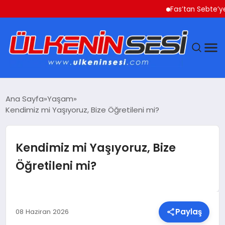
Fas’tan Sebte’ye Geçen
DÜNYA
Ana Sayfa
Yaşam
Kendimiz mi Yaşıyoruz, Bize Öğretileni mi?
EKONOMI
GÜNDEM
Kendimiz mi Yaşıyoruz, Bize
Öğretileni mi?
MAGAZIN
SAĞLIK
Paylaş
08 Haziran 2026
SIYASET