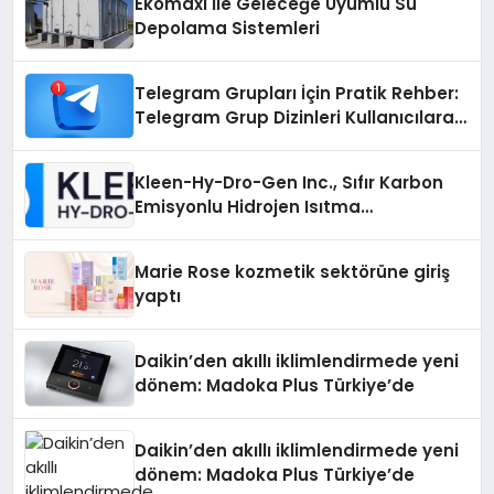
Ekomaxi İle Geleceğe Uyumlu Su
Depolama Sistemleri
Telegram Grupları İçin Pratik Rehber:
Telegram Grup Dizinleri Kullanıcılara
Ne Sağlar?
Kleen-Hy-Dro-Gen Inc., Sıfır Karbon
Emisyonlu Hidrojen Isıtma
Teknolojisinde ISO ve TSSA
Düzenleyici Onaylarını Aldı
Marie Rose kozmetik sektörüne giriş
yaptı
Daikin’den akıllı iklimlendirmede yeni
dönem: Madoka Plus Türkiye’de
Daikin’den akıllı iklimlendirmede yeni
dönem: Madoka Plus Türkiye’de