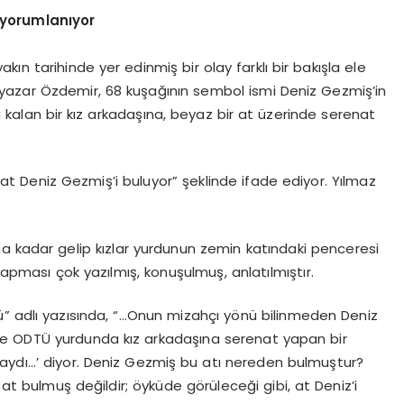
 yorumlanıyor
kın tarihinde yer edinmiş bir olay farklı bir bakışla ele
 yazar Özdemir, 68 kuşağının sembol ismi Deniz Gezmiş’in
kalan bir kız arkadaşına, beyaz bir at üzerinde serenat
at Deniz Gezmiş’i buluyor” şeklinde ifade ediyor. Yılmaz
ına kadar gelip kızlar yurdunun zemin katındaki penceresi
pması çok yazılmış, konuşulmuş, anlatılmıştır.
ü” adlı yazısında, “…Onun mizahçı yönü bilinmeden Deniz
nde ODTÜ yurdunda kız arkadaşına serenat yapan bir
daydı…’ diyor. Deniz Gezmiş bu atı nereden bulmuştur?
t bulmuş değildir; öyküde görüleceği gibi, at Deniz’i