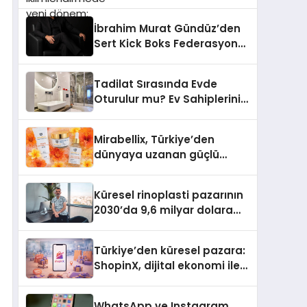
dönem: Madoka Plus
Türkiye’de
İbrahim Murat Gündüz’den
Sert Kick Boks Federasyonu
Eleştirisi
Tadilat Sırasında Evde
Oturulur mu? Ev Sahiplerinin
Bilmesi Gerekenler
Mirabellix, Türkiye’den
dünyaya uzanan güçlü
büyümesini sürdürüyor
Küresel rinoplasti pazarının
2030’da 9,6 milyar dolara
ulaşması bekleniyor
Türkiye’den küresel pazara:
ShopinX, dijital ekonomi ile
gerçek dünya alışverişini bir
araya getirmeyi hedefliyor
WhatsApp ve Instagram