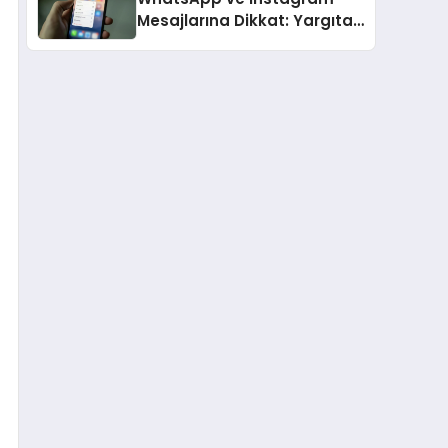
Mesajlarına Dikkat: Yargıtay
Açıkladı, Hangi Sözler ‘Cinsel
Taciz’ Sayılıyor?