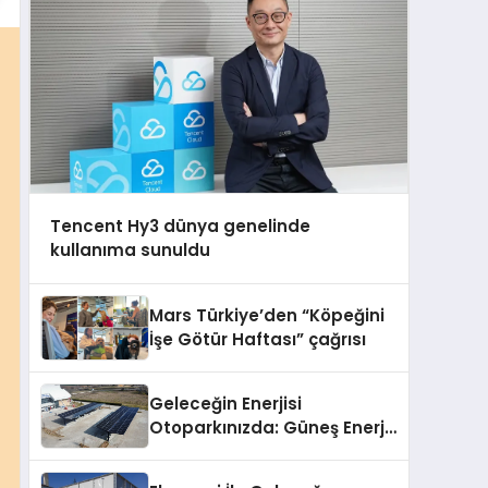
Tencent Hy3 dünya genelinde
kullanıma sunuldu
Mars Türkiye’den “Köpeğini
İşe Götür Haftası” çağrısı
Geleceğin Enerjisi
Otoparkınızda: Güneş Enerjili
Carport (Solar Otopark)
Nedir?