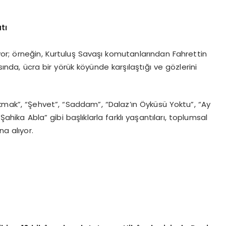
tı
miyor; örneğin, Kurtuluş Savaşı komutanlarından Fahrettin
sında, ücra bir yörük köyünde karşılaştığı ve gözlerini
Bakmak”, “Şehvet”, “Saddam”, “Dalaz’ın Öyküsü Yoktu”, “Ay
Şahika Abla” gibi başlıklarla farklı yaşantıları, toplumsal
na alıyor.