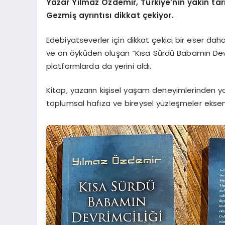
Yazar Yılmaz Özdemir, Türkiye’nin yakın tari
Gezmiş ayrıntısı dikkat çekiyor.
Edebiyatseverler için dikkat çekici bir eser dah
ve on öyküden oluşan “Kısa Sürdü Babamın Devrim
platformlarda da yerini aldı.
Kitap, yazarın kişisel yaşam deneyimlerinden yola
toplumsal hafıza ve bireysel yüzleşmeler eksen