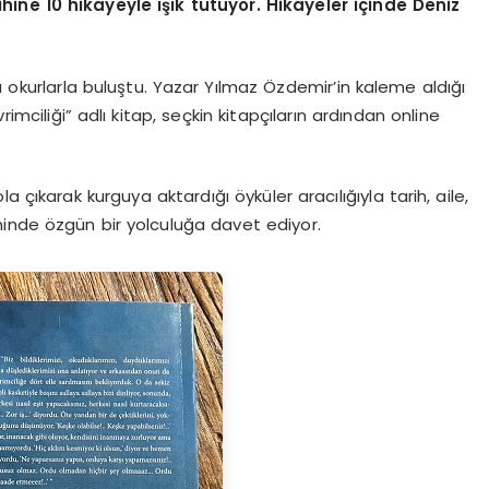
hine 10 hikâyeyle ışık tutuyor.
Hikâyeler içinde Deniz
a okurlarla buluştu. Yazar Yılmaz Özdemir’in kaleme aldığı
ciliği” adlı kitap, seçkin kitapçıların ardından online
 çıkarak kurguya aktardığı öyküler aracılığıyla tarih, aile,
inde özgün bir yolculuğa davet ediyor.