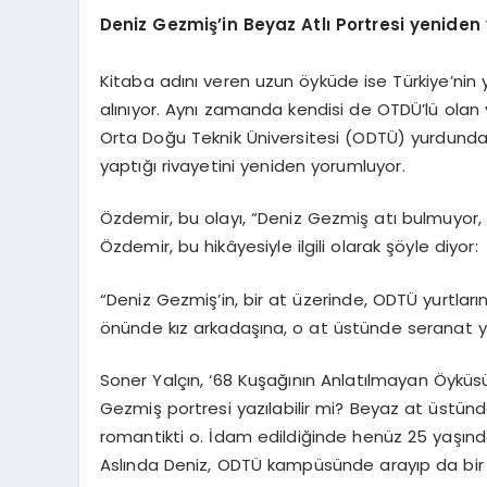
Deniz Gezmiş’in Beyaz Atlı Portresi yeniden
Kitaba adını veren uzun öyküde ise Türkiye’nin ya
alınıyor. Aynı zamanda kendisi de OTDÜ’lü olan
Orta Doğu Teknik Üniversitesi (ODTÜ) yurdunda 
yaptığı rivayetini yeniden yorumluyor.
Özdemir, bu olayı, “Deniz Gezmiş atı bulmuyor, 
Özdemir, bu hikâyesiyle ilgili olarak şöyle diyor:
“Deniz Gezmiş’in, bir at üzerinde, ODTÜ yurtlar
önünde kız arkadaşına, o at üstünde seranat ya
Soner Yalçın, ‘68 Kuşağının Anlatılmayan Öyküs
Gezmiş portresi yazılabilir mi? Beyaz at üstü
romantikti o. İdam edildiğinde henüz 25 yaşın
Aslında Deniz, ODTÜ kampüsünde arayıp da bir a