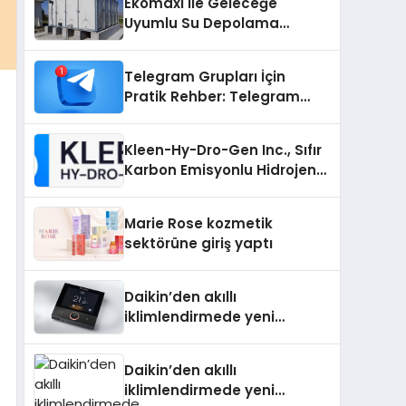
Ekomaxi İle Geleceğe
Uyumlu Su Depolama
Sistemleri
Telegram Grupları İçin
Pratik Rehber: Telegram
Grup Dizinleri Kullanıcılara
Ne Sağlar?
Kleen-Hy-Dro-Gen Inc., Sıfır
Karbon Emisyonlu Hidrojen
Isıtma Teknolojisinde ISO ve
TSSA Düzenleyici Onaylarını
Marie Rose kozmetik
Aldı
sektörüne giriş yaptı
Daikin’den akıllı
iklimlendirmede yeni
dönem: Madoka Plus
Türkiye’de
Daikin’den akıllı
iklimlendirmede yeni