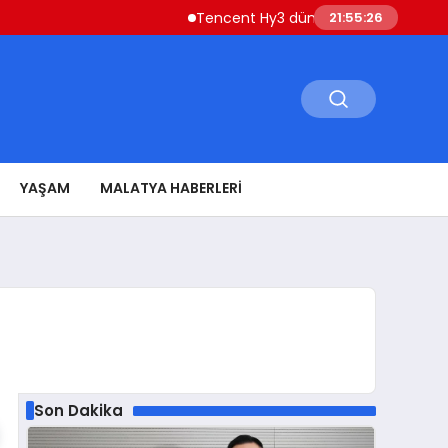
Tencent Hy3 dünya genelinde kullanıma s
21:55:27
YAŞAM
MALATYA HABERLERI
Son Dakika