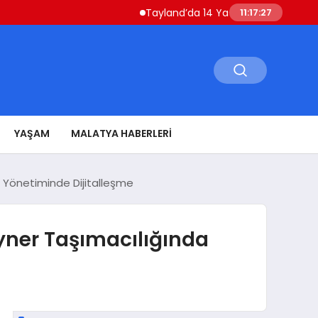
Tayland’da 14 Yaşındaki Öğrenci Okul Saldırıs
11:17:29
YAŞAM
MALATYA HABERLERI
on Yönetiminde Dijitalleşme
eyner Taşımacılığında