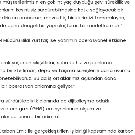
 müşterilerimizin en çok ihtiyaç duyduğu şey; süreklilik ve
onlarını kesintisiz sürdürebilmesine katkı sağlayacak bir
dirirken amacımız; mevcut iş birliklerimizi tamamlayan,
nde daha dengeli bir yapı oluşturan bir model kurmak.”
el Müdürü Bilal Yurttaş ise yatırımın operasyonel etkisine
arak yaşanan sıkışıklıklar, sahada hız ve planlama
ımla birlikte liman, depo ve taşıma süreçlerini daha uyumlu
önetebiliyoruz. Bu da iş ortaklarımız açısından daha
ir bir operasyon anlamına geliyor.”
ra sürdürülebilirlik alanında da dijitalleşme odaklı
i ve sera gazı (GHG) emisyonlarının ölçüm ve
u alanda önemli bir adım attı.
Carbon Emit ile gerçekleştirilen iş birliği kapsamında karbon