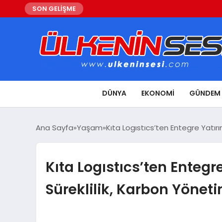
SON GELİŞME
DÜNYA
EKONOMI
GÜNDEM
Ana Sayfa
Yaşam
Kıta Logıstıcs’ten Entegre Yatır
Kıta Logıstıcs’ten Enteg
Süreklilik, Karbon Yönet