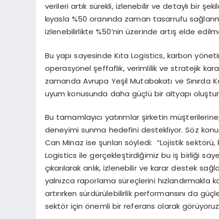
verileri artık sürekli, izlenebilir ve detaylı bir 
kıyasla %50 oranında zaman tasarrufu sağlanma
izlenebilirlikte %50’nin üzerinde artış elde edil
Bu yapı sayesinde Kıta Logistics, karbon yönetim
operasyonel şeffaflık, verimlilik ve stratejik ka
zamanda Avrupa Yeşil Mutabakatı ve Sınırda 
uyum konusunda daha güçlü bir altyapı oluştur
Bu tamamlayıcı yatırımlar şirketin müşterilerine;
deneyimi sunma hedefini destekliyor. Söz konusu
Can Minaz ise şunları söyledi: “Lojistik sektörü,
Logistics ile gerçekleştirdiğimiz bu iş birliği s
çıkarılarak anlık, izlenebilir ve karar destek s
yalnızca raporlama süreçlerini hızlandırmakla ka
artırırken sürdürülebilirlik performansını da güçle
sektör için önemli bir referans olarak görüyoruz