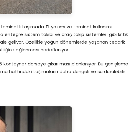
t; teminatlı taşımada T1 yazımı ve teminat kullanımı,
na entegre sistem takibi ve araç takip sistemleri gibi kritik
r hale geliyor. Özellikle yoğun dönemlerde yaşanan tedarik
ekliliğin sağlanması hedefleniyor.
e 25 konteyner dorseye çıkarılması planlanıyor. Bu genişleme
firma hattındaki taşımaların daha dengeli ve sürdürülebilir