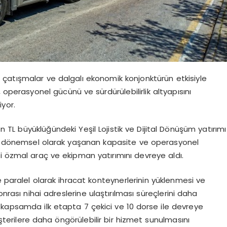
el çatışmalar ve dalgalı ekonomik konjonktürün etkisiyle
 operasyonel gücünü ve sürdürülebilirlik altyapısını
yor.
 TL büyüklüğündeki Yeşil Lojistik ve Dijital Dönüşüm yatırımı
da dönemsel olarak yaşanan kapasite ve operasyonel
i özmal araç ve ekipman yatırımını devreye aldı.
e paralel olarak ihracat konteynerlerinin yüklenmesi ve
onrası nihai adreslerine ulaştırılması süreçlerini daha
 kapsamda ilk etapta 7 çekici ve 10 dorse ile devreye
şterilere daha öngörülebilir bir hizmet sunulmasını