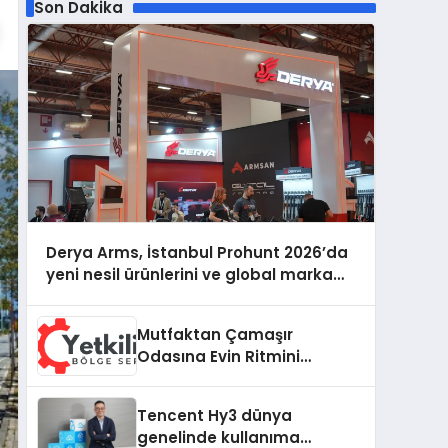
Son Dakika
Derya Arms, İstanbul Prohunt 2026’da
yeni nesil ürünlerini ve global marka
vizyonunu sergiledi
Mutfaktan Çamaşır
Odasına Evin Ritmini
Korumak: Hoover
Cihazlarında Dürüst Teknik
Tencent Hy3 dünya
Destek Deneyimi
genelinde kullanıma