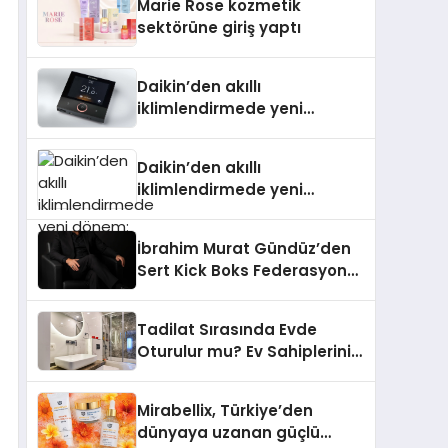
Marie Rose kozmetik
Aldı
sektörüne giriş yaptı
Daikin’den akıllı
iklimlendirmede yeni
dönem: Madoka Plus
Türkiye’de
Daikin’den akıllı
iklimlendirmede yeni
dönem: Madoka Plus
Türkiye’de
İbrahim Murat Gündüz’den
Sert Kick Boks Federasyonu
Eleştirisi
Tadilat Sırasında Evde
Oturulur mu? Ev Sahiplerinin
Bilmesi Gerekenler
Mirabellix, Türkiye’den
dünyaya uzanan güçlü