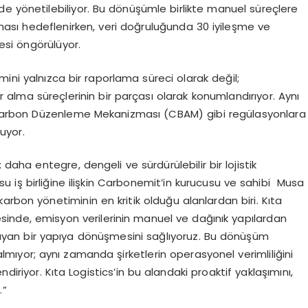
şekilde yönetilebiliyor. Bu dönüşümle birlikte manuel süreçlere
sı hedeflenirken, veri doğruluğunda 30 iyileşme ve
mesi öngörülüyor.
ini yalnızca bir raporlama süreci olarak değil;
rar alma süreçlerinin bir parçası olarak konumlandırıyor. Aynı
Karbon Düzenleme Mekanizması (CBAM) gibi regülasyonlara
uyor.
 daha entegre, dengeli ve sürdürülebilir bir lojistik
 iş birliğine ilişkin Carbonemit’in kurucusu ve sahibi Musa
 karbon yönetiminin en kritik olduğu alanlardan biri. Kıta
ayesinde, emisyon verilerinin manuel ve dağınık yapılardan
ağlayan bir yapıya dönüşmesini sağlıyoruz. Bu dönüşüm
lmıyor; aynı zamanda şirketlerin operasyonel verimliliğini
ndiriyor. Kıta Logistics’in bu alandaki proaktif yaklaşımını,
.”