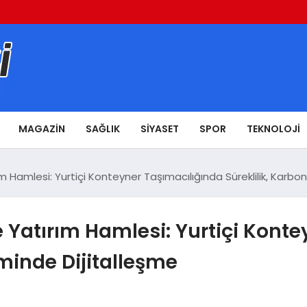
MAGAZIN
SAĞLIK
SIYASET
SPOR
TEKNOLOJI
ım Hamlesi: Yurtiçi Konteyner Taşımacılığında Süreklilik, Karb
re Yatırım Hamlesi: Yurtiçi Kont
iminde Dijitalleşme