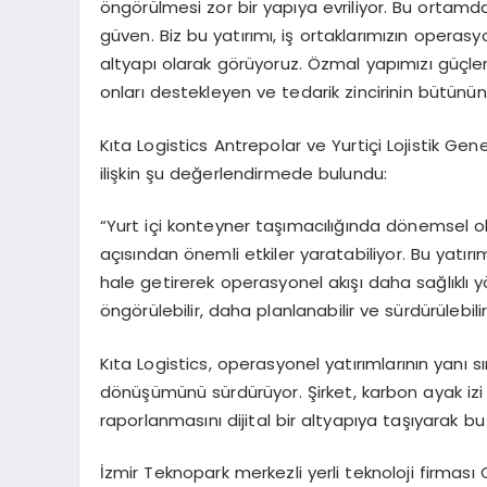
öngörülmesi zor bir yapıya evriliyor. Bu ortamda
güven. Biz bu yatırımı, iş ortaklarımızın operasy
altyapı olarak görüyoruz. Özmal yapımızı güçlen
onları destekleyen ve tedarik zincirinin bütünü
Kıta Logistics Antrepolar ve Yurtiçi Lojistik Gen
ilişkin şu değerlendirmede bulundu:
“Yurt içi konteyner taşımacılığında dönemsel ol
açısından önemli etkiler yaratabiliyor. Bu yatır
hale getirerek operasyonel akışı daha sağlıklı y
öngörülebilir, daha planlanabilir ve sürdürülebil
Kıta Logistics, operasyonel yatırımlarının yanı sı
dönüşümünü sürdürüyor. Şirket, karbon ayak iz
raporlanmasını dijital bir altyapıya taşıyarak b
İzmir Teknopark merkezli yerli teknoloji firması 