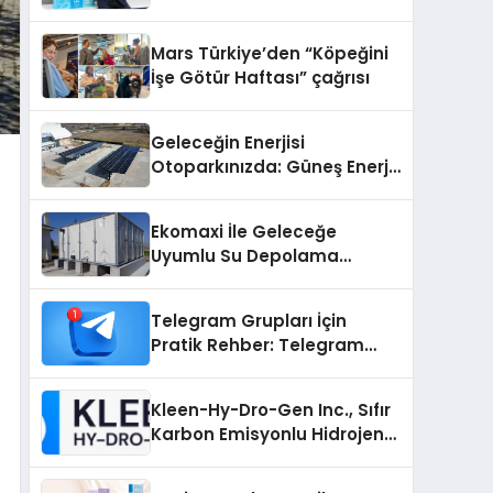
sunuldu
Mars Türkiye’den “Köpeğini
İşe Götür Haftası” çağrısı
Geleceğin Enerjisi
Otoparkınızda: Güneş Enerjili
Carport (Solar Otopark)
Nedir?
Ekomaxi İle Geleceğe
Uyumlu Su Depolama
Sistemleri
Telegram Grupları İçin
Pratik Rehber: Telegram
Grup Dizinleri Kullanıcılara
Ne Sağlar?
Kleen-Hy-Dro-Gen Inc., Sıfır
Karbon Emisyonlu Hidrojen
Isıtma Teknolojisinde ISO ve
TSSA Düzenleyici Onaylarını