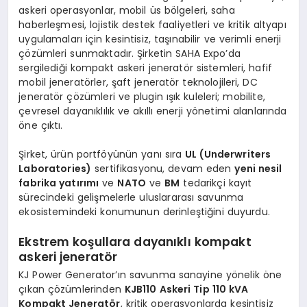
askeri operasyonlar, mobil üs bölgeleri, saha
haberleşmesi, lojistik destek faaliyetleri ve kritik altyapı
uygulamaları için kesintisiz, taşınabilir ve verimli enerji
çözümleri sunmaktadır. Şirketin SAHA Expo’da
sergilediği kompakt askeri jeneratör sistemleri, hafif
mobil jeneratörler, şaft jeneratör teknolojileri, DC
jeneratör çözümleri ve plugin ışık kuleleri; mobilite,
çevresel dayanıklılık ve akıllı enerji yönetimi alanlarında
öne çıktı.
Şirket, ürün portföyünün yanı sıra
UL (Underwriters
Laboratories)
sertifikasyonu, devam eden
yeni nesil
fabrika yatırımı
ve
NATO
ve
BM
tedarikçi kayıt
sürecindeki gelişmelerle uluslararası savunma
ekosistemindeki konumunun derinleştiğini duyurdu.
Ekstrem koşullara dayanıklı kompakt
askeri jeneratör
KJ Power Generator’ın savunma sanayine yönelik öne
çıkan çözümlerinden
KJB110 Askeri Tip 110 kVA
Kompakt Jeneratör
, kritik operasyonlarda kesintisiz