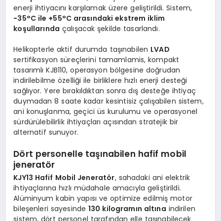
enerji ihtiyacını karşılamak üzere geliştirildi. Sistem,
−35°C ile +55°C arasındaki ekstrem iklim
koşullarında
çalışacak şekilde tasarlandı.
Helikopterle aktif durumda taşınabilen
LVAD
sertifikasyon süreçlerini tamamlamis, kompakt
tasarımlı KJB110, operasyon bölgesine doğrudan
indirilebilme özelliği ile birliklere hızlı enerji desteği
sağlıyor. Yere bırakıldıktan sonra dış desteğe ihtiyaç
duymadan 8 saate kadar kesintisiz çalışabilen sistem,
ani konuşlanma, geçici üs kurulumu ve operasyonel
sürdürülebilirlik ihtiyaçları açısından stratejik bir
alternatif sunuyor.
Dört personelle taşınabilen hafif mobil
jeneratör
KJY13 Hafif Mobil Jeneratör
, sahadaki ani elektrik
ihtiyaçlarına hızlı müdahale amacıyla geliştirildi.
Alüminyum kabin yapısı ve optimize edilmiş motor
bileşenleri sayesinde
130 kilogramın altına
indirilen
sistem, dört personel tarafından elle taşınabilecek