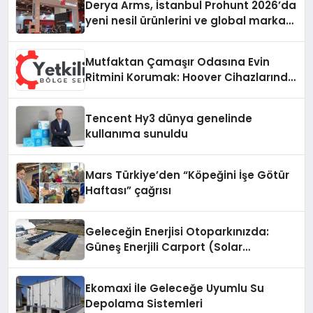
Derya Arms, İstanbul Prohunt 2026’da
yeni nesil ürünlerini ve global marka
vizyonunu sergiledi
Mutfaktan Çamaşır Odasına Evin
Ritmini Korumak: Hoover Cihazlarında
Dürüst Teknik Destek Deneyimi
Tencent Hy3 dünya genelinde
kullanıma sunuldu
Mars Türkiye’den “Köpeğini İşe Götür
Haftası” çağrısı
Geleceğin Enerjisi Otoparkınızda:
Güneş Enerjili Carport (Solar
Otopark) Nedir?
Ekomaxi İle Geleceğe Uyumlu Su
Depolama Sistemleri