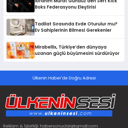
İbrahim Murat Gündüz’den Sert Kick
Boks Federasyonu Eleştirisi
Tadilat Sırasında Evde Oturulur mu?
Ev Sahiplerinin Bilmesi Gerekenler
Mirabellix, Türkiye’den dünyaya
uzanan güçlü büyümesini sürdürüyor
Ülkenin Haber'de Doğru Adresi
Reklam & İşbirliği:
habersonuclari@gmail.com