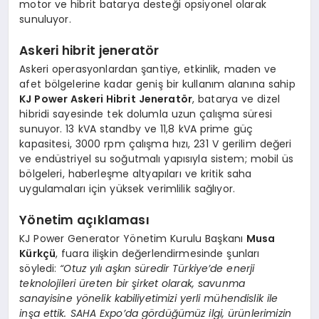
motor ve hibrit batarya desteği opsiyonel olarak
sunuluyor.
Askeri hibrit jeneratör
Askeri operasyonlardan şantiye, etkinlik, maden ve
afet bölgelerine kadar geniş bir kullanım alanına sahip
KJ Power Askeri Hibrit Jeneratör
, batarya ve dizel
hibridi sayesinde tek dolumla uzun çalışma süresi
sunuyor. 13 kVA standby ve 11,8 kVA prime güç
kapasitesi, 3000 rpm çalışma hızı, 231 V gerilim değeri
ve endüstriyel su soğutmalı yapısıyla sistem; mobil üs
bölgeleri, haberleşme altyapıları ve kritik saha
uygulamaları için yüksek verimlilik sağlıyor.
Yönetim açıklaması
KJ Power Generator Yönetim Kurulu Başkanı
Musa
Kürkçü
, fuara ilişkin değerlendirmesinde şunları
söyledi:
“Otuz yılı aşkın süredir Türkiye’de enerji
teknolojileri üreten bir şirket olarak, savunma
sanayisine yönelik kabiliyetimizi yerli mühendislik ile
inşa ettik. SAHA Expo’da gördüğümüz ilgi, ürünlerimizin