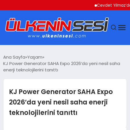
Cevdet Yılmaz’dan Dış Ti
DÜNYA
Ana Sayfa
Yaşam
KJ Power Generator SAHA Expo 2026’da yeni nesil saha
EKONOMI
enerji teknolojilerini tanıttı
GÜNDEM
KJ Power Generator SAHA Expo
MAGAZIN
2026’da yeni nesil saha enerji
teknolojilerini tanıttı
SAĞLIK
SIYASET