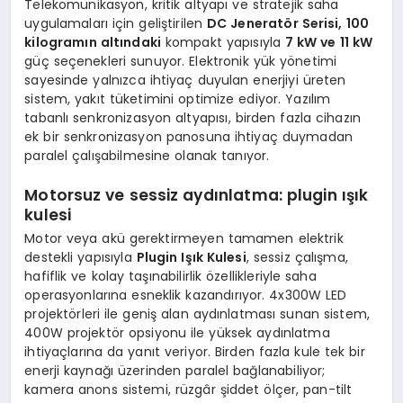
Telekomünikasyon, kritik altyapı ve stratejik saha
uygulamaları için geliştirilen
DC Jeneratör Serisi, 100
kilogramın altındaki
kompakt yapısıyla
7 kW ve 11 kW
güç seçenekleri sunuyor. Elektronik yük yönetimi
sayesinde yalnızca ihtiyaç duyulan enerjiyi üreten
sistem, yakıt tüketimini optimize ediyor. Yazılım
tabanlı senkronizasyon altyapısı, birden fazla cihazın
ek bir senkronizasyon panosuna ihtiyaç duymadan
paralel çalışabilmesine olanak tanıyor.
Motorsuz ve sessiz aydınlatma: plugin ışık
kulesi
Motor veya akü gerektirmeyen tamamen elektrik
destekli yapısıyla
Plugin Işık Kulesi
, sessiz çalışma,
hafiflik ve kolay taşınabilirlik özellikleriyle saha
operasyonlarına esneklik kazandırıyor. 4x300W LED
projektörleri ile geniş alan aydınlatması sunan sistem,
400W projektör opsiyonu ile yüksek aydınlatma
ihtiyaçlarına da yanıt veriyor. Birden fazla kule tek bir
enerji kaynağı üzerinden paralel bağlanabiliyor;
kamera anons sistemi, rüzgâr şiddet ölçer, pan-tilt