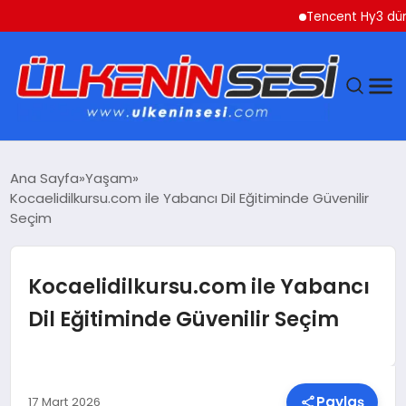
Tencent Hy3 dünya gene
DÜNYA
Ana Sayfa
Yaşam
Kocaelidilkursu.com ile Yabancı Dil Eğitiminde Güvenilir
EKONOMI
Seçim
GÜNDEM
Kocaelidilkursu.com ile Yabancı
MAGAZIN
Dil Eğitiminde Güvenilir Seçim
SAĞLIK
SIYASET
Paylaş
17 Mart 2026