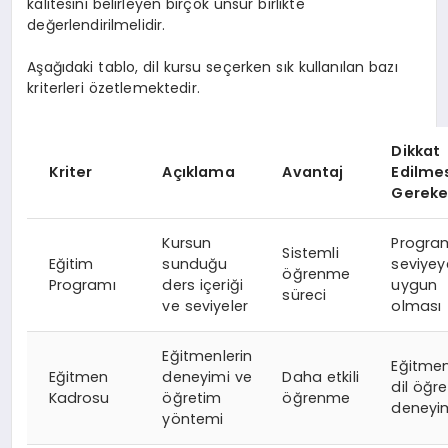
kalitesini belirleyen birçok unsur birlikte
değerlendirilmelidir.
Aşağıdaki tablo, dil kursu seçerken sık kullanılan bazı
kriterleri özetlemektedir.
Dikkat
Kriter
Açıklama
Avantaj
Edilme
Gereke
Kursun
Progra
Sistemli
Eğitim
sunduğu
seviyey
öğrenme
Programı
ders içeriği
uygun
süreci
ve seviyeler
olması
Eğitmenlerin
Eğitmen
Eğitmen
deneyimi ve
Daha etkili
dil öğr
Kadrosu
öğretim
öğrenme
deneyi
yöntemi