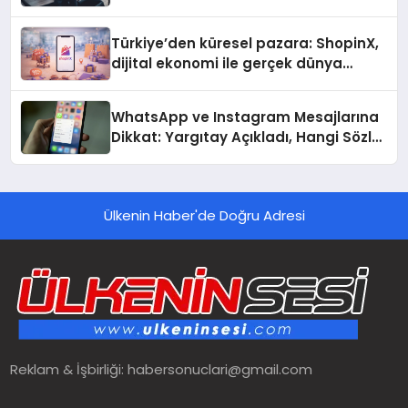
Türkiye’den küresel pazara: ShopinX,
dijital ekonomi ile gerçek dünya
alışverişini bir araya getirmeyi
hedefliyor
WhatsApp ve Instagram Mesajlarına
Dikkat: Yargıtay Açıkladı, Hangi Sözler
‘Cinsel Taciz’ Sayılıyor?
Ülkenin Haber'de Doğru Adresi
Reklam & İşbirliği:
habersonuclari@gmail.com