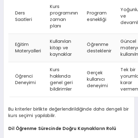
Kurs
Yoğunl
Ders
programının
Program
ve
Saatleri
zaman
esnekliği
devamlı
planı
Kullanılan
Güncel
Eğitim
Öğrenme
kitap ve
materya
Materyalleri
desteklenir
kaynaklar
kullanıl
Kurs
Tek bir
Gerçek
Öğrenci
hakkında
yoruml
kullanıcı
Deneyimi
genel geri
karar
deneyimi
bildirimler
verme
Bu kriterler birlikte değerlendirildiğinde daha dengeli bir
kurs seçimi yapılabilir.
Dil Öğrenme Sürecinde Doğru Kaynakların Rolü