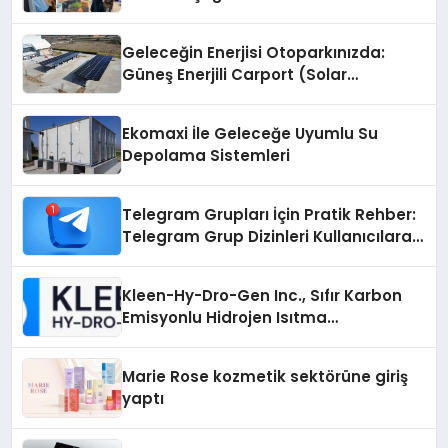
Geleceğin Enerjisi Otoparkınızda:
Güneş Enerjili Carport (Solar
Otopark) Nedir?
Ekomaxi İle Geleceğe Uyumlu Su
Depolama Sistemleri
Telegram Grupları İçin Pratik Rehber:
Telegram Grup Dizinleri Kullanıcılara
Ne Sağlar?
Kleen-Hy-Dro-Gen Inc., Sıfır Karbon
Emisyonlu Hidrojen Isıtma
Teknolojisinde ISO ve TSSA
Düzenleyici Onaylarını Aldı
Marie Rose kozmetik sektörüne giriş
yaptı