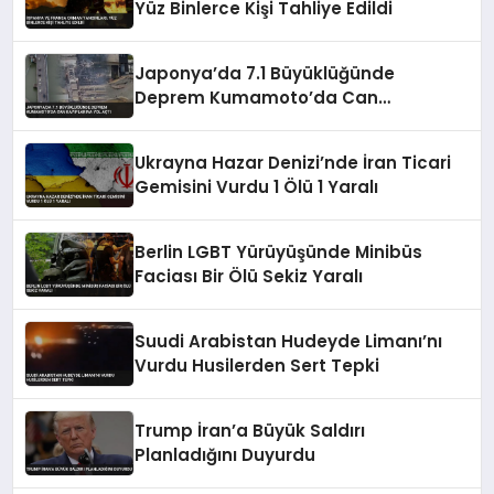
Yüz Binlerce Kişi Tahliye Edildi
Japonya’da 7.1 Büyüklüğünde
Deprem Kumamoto’da Can
Kayıplarına Yol Açtı
Ukrayna Hazar Denizi’nde İran Ticari
Gemisini Vurdu 1 Ölü 1 Yaralı
Berlin LGBT Yürüyüşünde Minibüs
Faciası Bir Ölü Sekiz Yaralı
Suudi Arabistan Hudeyde Limanı’nı
Vurdu Husilerden Sert Tepki
Trump İran’a Büyük Saldırı
Planladığını Duyurdu