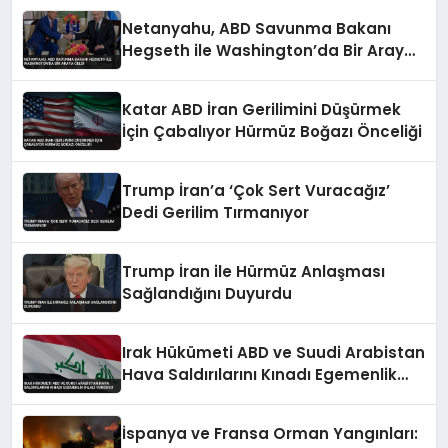
Netanyahu, ABD Savunma Bakanı
Hegseth ile Washington’da Bir Araya
Geldi
Katar ABD İran Gerilimini Düşürmek
İçin Çabalıyor Hürmüz Boğazı Önceliği
Trump İran’a ‘Çok Sert Vuracağız’
Dedi Gerilim Tırmanıyor
Trump İran ile Hürmüz Anlaşması
Sağlandığını Duyurdu
Irak Hükümeti ABD ve Suudi Arabistan
Hava Saldırılarını Kınadı Egemenlik
İhlali Vurgusu
İspanya ve Fransa Orman Yangınları: