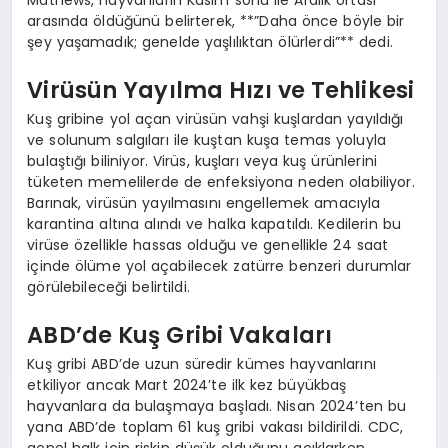
Mathews, hayvanların Kasım sonu ile Aralık ortası
arasında öldüğünü belirterek, **”Daha önce böyle bir
şey yaşamadık; genelde yaşlılıktan ölürlerdi”** dedi.
Virüsün Yayılma Hızı ve Tehlikesi
Kuş gribine yol açan virüsün vahşi kuşlardan yayıldığı
ve solunum salgıları ile kuştan kuşa temas yoluyla
bulaştığı biliniyor. Virüs, kuşları veya kuş ürünlerini
tüketen memelilerde de enfeksiyona neden olabiliyor.
Barınak, virüsün yayılmasını engellemek amacıyla
karantina altına alındı ve halka kapatıldı. Kedilerin bu
virüse özellikle hassas olduğu ve genellikle 24 saat
içinde ölüme yol açabilecek zatürre benzeri durumlar
görülebileceği belirtildi.
ABD’de Kuş Gribi Vakaları
Kuş gribi ABD’de uzun süredir kümes hayvanlarını
etkiliyor ancak Mart 2024’te ilk kez büyükbaş
hayvanlara da bulaşmaya başladı. Nisan 2024’ten bu
yana ABD’de toplam 61 kuş gribi vakası bildirildi. CDC,