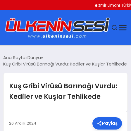
İzmir Limanı Türkiye V
DÜNYA
Ana Sayfa
Dünya
Kuş Gribi Virüsü Barınağı Vurdu: Kediler ve Kuşlar Tehlikede
EKONOMI
GÜNDEM
Kuş Gribi Virüsü Barınağı Vurdu:
Kediler ve Kuşlar Tehlikede
MAGAZIN
SAĞLIK
Paylaş
26 Aralık 2024
SIYASET