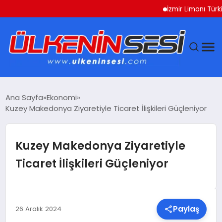
İzmir Limanı Türkiye 
DÜNYA
Ana Sayfa
Ekonomi
Kuzey Makedonya Ziyaretiyle Ticaret İlişkileri Güçleniyor
EKONOMI
GÜNDEM
Kuzey Makedonya Ziyaretiyle
Ticaret İlişkileri Güçleniyor
MAGAZIN
SAĞLIK
Paylaş
26 Aralık 2024
SIYASET