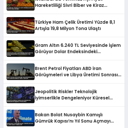
Hareketliliği Sivri Biber ve Kiraz
Zirvede
Türkiye Ham Çelik Üretimi Yüzde 8,1
Artışla 19,8 Milyon Tona Ulaştı
Gram Altın 6.240 TL Seviyesinde İşlem
Görüyor Dolar Endeksindeki
Dalgalanmalar Etkili Oluyor
Brent Petrol Fiyatları ABD İran
Görüşmeleri ve Libya Üretimi Sonrası
Yüzde 5 Geriledi
Jeopolitik Riskler Teknolojik
İyimserlikle Dengeleniyor Küresel
Piyasalarda
Bakan Bolat Nusaybin Kamışlı
Gümrük Kapısı’nı Yıl Sonu Açmayı
Hedefliyor