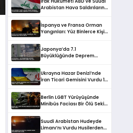
Irak Hükümeti ABD ve Suudi
Arabistan Hava Saldırılarını
Kınadı Egemenlik İhlali
Vurgusu
İspanya ve Fransa Orman
Yangınları: Yüz Binlerce Kişi
Tahliye Edildi
Japonya’da 7.1
Büyüklüğünde Deprem
Kumamoto’da Can
Kayıplarına Yol Açtı
Ukrayna Hazar Denizi’nde
İran Ticari Gemisini Vurdu 1
Ölü 1 Yaralı
Berlin LGBT Yürüyüşünde
Minibüs Faciası Bir Ölü Sekiz
Yaralı
Suudi Arabistan Hudeyde
Limanı’nı Vurdu Husilerden