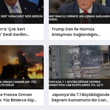
n’a ‘Çok Sert
Trump İran ile Hürmüz
’ Dedi Gerilim
Anlaşması Sağlandığını
or
Duyurdu
ve Fransa Orman
Japonya’da 7.1 Büyüklüğünde
: Yüz Binlerce Kişi
Deprem Kumamoto’da Can
ildi
Kayıplarına Yol Açtı