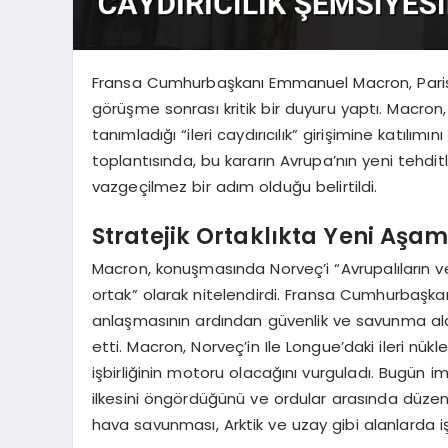
Fransa Cumhurbaşkanı Emmanuel Macron, Paris’
görüşme sonrası kritik bir duyuru yaptı. Macron, 
tanımladığı “ileri caydırıcılık” girişimine katılım
toplantısında, bu kararın Avrupa’nın yeni tehdit
vazgeçilmez bir adım olduğu belirtildi.
Stratejik Ortaklıkta Yeni Aşa
Macron, konuşmasında Norveç’i “Avrupalıların ve 
ortak” olarak nitelendirdi. Fransa Cumhurbaşkan
anlaşmasının ardından güvenlik ve savunma al
etti. Macron, Norveç’in Ile Longue’daki ileri nüklee
işbirliğinin motoru olacağını vurguladı. Bugün i
ilkesini öngördüğünü ve ordular arasında düzenl
hava savunması, Arktik ve uzay gibi alanlarda iş