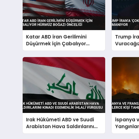
Katar ABD İran Gerilimini
Trump İra
Düşürmek İçin Çabalıyor
Vuracağız
Hürmüz Boğazı Önceliği
Tırmanıy
Irak Hükümeti ABD ve Suudi
İspanya 
Arabistan Hava Saldırılarını
Yangınları
Kınadı Egemenlik İhlali
Tahliye Ed