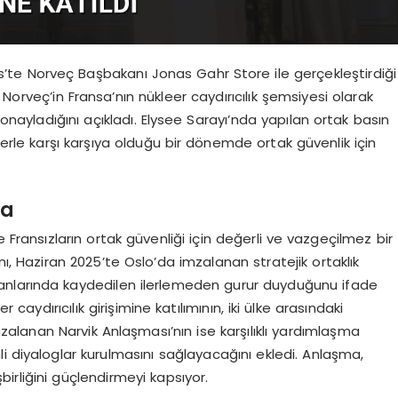
te Norveç Başbakanı Jonas Gahr Store ile gerçekleştirdiği
Norveç’in Fransa’nın nükleer caydırıcılık şemsiyesi olarak
ını onayladığını açıkladı. Elysee Sarayı’nda yapılan ortak basın
lerle karşı karşıya olduğu bir dönemde ortak güvenlik için
ma
Fransızların ortak güvenliği için değerli ve vazgeçilmez bir
ı, Haziran 2025’te Oslo’da imzalanan stratejik ortaklık
anlarında kaydedilen ilerlemeden gurur duyduğunu ifade
r caydırıcılık girişimine katılımının, iki ülke arasındaki
mzalanan Narvik Anlaşması’nın ise karşılıklı yardımlaşma
i diyaloglar kurulmasını sağlayacağını ekledi. Anlaşma,
birliğini güçlendirmeyi kapsıyor.