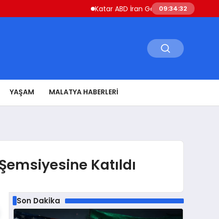
Katar ABD İran Gerilimini Düşürmek İçin Ça
09:34:33
YAŞAM
MALATYA HABERLERI
Şemsiyesine Katıldı
Son Dakika