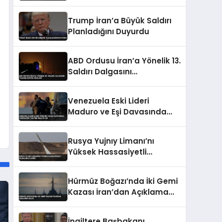
Sert Tepki
Trump İran’a Büyük Saldırı
Planladığını Duyurdu
ABD Ordusu İran’a Yönelik 13.
Saldırı Dalgasını
Tamamladığını Açıkladı
Venezuela Eski Lideri
Maduro ve Eşi Davasında
Yargılama Takvimi Belli
Oldu
Rusya Yujnıy Limanı’nı
Yüksek Hassasiyetli
Silahlarla Vurdu
Hürmüz Boğazı’nda İki Gemi
Kazası İran’dan Açıklama
Geldi
İngiltere Başbakanı