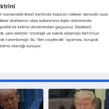
ktrini
 batısındaki Brest kentinde bulunan nükleer denizaltı üssü
er silahlarının olası kullanımına ilişkin doktrininde
opolitik bir kırılma döneminden geçiyoruz. (Nükleer)
rak, yeni doktrini “stratejik ve teknik anlamda NATO’nun
rak tanımlamıştı. Bu “ileri caydırıcılık” aşaması, Avrupalı
katılma olanağı sunuyor.