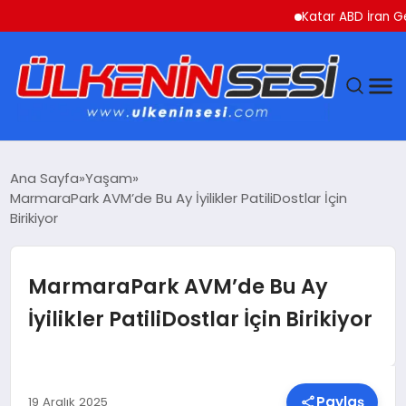
Katar ABD İran Gerilim
DÜNYA
Ana Sayfa
Yaşam
MarmaraPark AVM’de Bu Ay İyilikler PatiliDostlar İçin
EKONOMI
Birikiyor
GÜNDEM
MarmaraPark AVM’de Bu Ay
MAGAZIN
İyilikler PatiliDostlar İçin Birikiyor
SAĞLIK
SIYASET
Paylaş
19 Aralık 2025