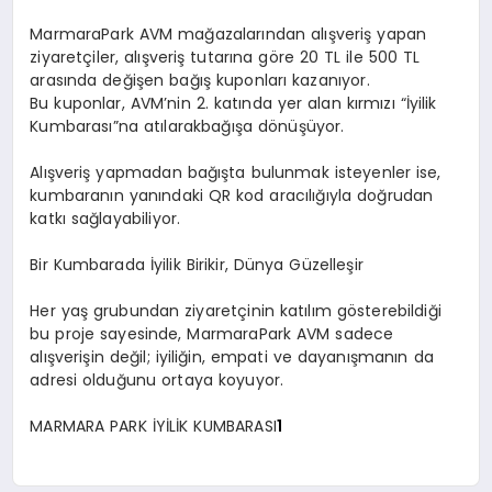
MarmaraPark
AVM mağazalarından alışveriş yapan
ziyaretçiler, alışveriş tutarına g
ö
re 20 TL ile 500 TL
arasında değişen bağış kuponları kazanıyor.
Bu kuponlar, AVM
’
nin
2. katında yer alan kırmızı “
İyilik
Kumbarası
”
na at
ılarak
bağış
a d
ö
nüşüyor
.
Alışveriş yapmadan bağışta bulunmak isteyenler ise,
kumbaranın yanındaki QR kod aracılığıyla doğrudan
katkı sağlayabiliyor.
Bir Kumbarada İyilik Birikir, Dünya Güzelleşir
Her yaş grubundan ziyaretçinin katılım g
ö
sterebildiği
bu proje sayesinde,
MarmaraPark
AVM sadece
alışveriş
in de
ğil
; iyiliğin, empati ve dayanışmanın da
adresi olduğunu ortaya koyuyor.
MARMARA PARK İYİLİK KUMBARASI
1