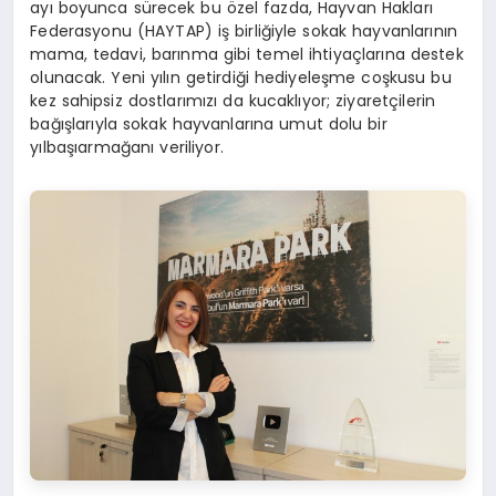
ayı boyunca sürecek bu
ö
zel
fazda,
Hayvan Hakları
Federasyonu (HAYTAP)
iş birliğiyle sokak hayvanlarının
mama, tedavi, barınma gibi temel ihtiyaçlarına destek
olunacak. Yeni yılın getirdiği hediyeleş
me co
şkusu
bu
kez sahipsiz dostlarımızı da kucaklıyor; ziyaretçilerin
bağışlarıyla sokak hayvanlarına umut dolu bir
yı
lba
şı
armağanı veriliyor.