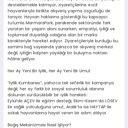
desteklemekle kalmıyor, ziyaretçilerine evcil
hayvanlarıyla birlikte alışveriş yapma
ö
zgürlüğü
de
tan
ıyor
. Hayvan haklarına g
ö
sterdiği
bu kapsayıcı
tutumla
MarmaraPark
, perakende
sekt
ö
ründe
fark
yaratan bir yaşam alanı sunarken; empatiyi, iyiliği ve
toplumsal duyarlılığı odağına alan bir marka
karakteriyle hareket ediyor. Ziyaretçileriyle kurduğu bu
samimi bağ sayesinde yalnızca bir alışveriş merkezi
değil, iyiliğin kalpten yayıldığı bir buluşma noktası
hâline geliyor.
Her Ay Yeni Bir İyilik, Her Ay Yeni Bir Umut
“İyilik Kumbarası”, yalnızca tek seferlik bir kampanya
değil; her ay farklı bir sosyal sorumluluk alanına
dokunan sürdürülebilir bir iyilik hareketi.
Eylül
’
de A
ÇEV ile eğitim desteği, Ekim-Kasım
’
da L
ÖSEV
ile sağlık yolculuğuna umut, Aralık
’
ta ise HAYTAP ile
sokak hayvanlarına hayat veren bir adı
m at
ılıyor.
Bağış Mekanizması Nasıl İşliyor?