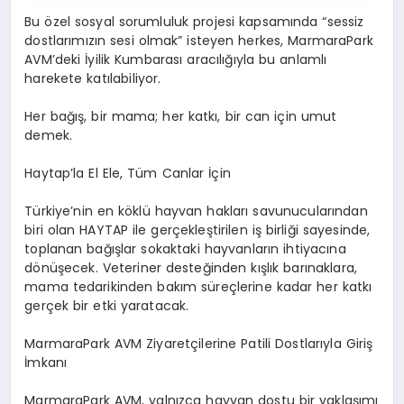
Bu
ö
zel
sosyal sorumluluk projesi kapsamında
“
sessiz
dostlarımızın sesi olmak” isteyen herkes,
MarmaraPark
AVM
’
deki
İyilik Kumbarası
aracılığıyla bu anlamlı
harekete katılabiliyor.
Her ba
ğış
, bir mama; her katkı, bir can için umut
demek.
Haytap
’
la El Ele, T
üm
Canlar İçin
Türkiye
’
nin
en k
ö
klü
hayvan hakları savunucularından
biri olan HAYTAP ile gerçekleştirilen iş birliği sayesinde,
toplanan bağışlar sokaktaki hayvanların ihtiyacı
na
d
ö
nüşecek
. Veteriner desteğinden kışlık barınaklara,
mama tedarikinden bakım süreçlerine kadar her katkı
gerçek bir etki yaratacak.
MarmaraPark
AVM Ziyaretçilerine
Patili
Dostları
yla Giri
ş
İmkanı
MarmaraPark
AVM, yalnızca hayvan dostu bir yaklaşımı