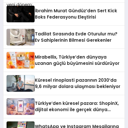
İbrahim Murat Gündüz’den Sert Kick
Boks Federasyonu Eleştirisi
Tadilat Sırasında Evde Oturulur mu?
Ev Sahiplerinin Bilmesi Gerekenler
Mirabellix, Türkiye’den dünyaya
uzanan güçlü büyümesini sürdürüyor
Küresel rinoplasti pazarının 2030’da
9,6 milyar dolara ulaşması bekleniyor
Türkiye’den küresel pazara: ShopinX,
dijital ekonomi ile gerçek dünya
alışverişini bir araya getirmeyi
hedefliyor
WhatsApp ve Instagram Mesajlarına