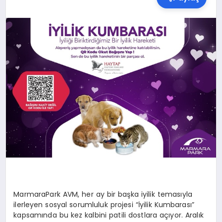
SPOR
TEKNOLOJI
YAŞAM
MALATYA HABERLERI
MarmaraPark
AVM, her ay bir başka iyilik temasıyla
ilerleyen sosyal sorumluluk projesi
“İyilik Kumbarası”
kapsamında bu kez kalbini
patili
dostlara açıyor. Aralık