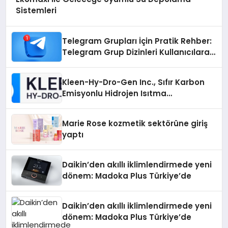
Sistemleri
Telegram Grupları İçin Pratik Rehber:
Telegram Grup Dizinleri Kullanıcılara
Ne Sağlar?
Kleen-Hy-Dro-Gen Inc., Sıfır Karbon
Emisyonlu Hidrojen Isıtma
Teknolojisinde ISO ve TSSA
Düzenleyici Onaylarını Aldı
Marie Rose kozmetik sektörüne giriş
yaptı
Daikin’den akıllı iklimlendirmede yeni
dönem: Madoka Plus Türkiye’de
Daikin’den akıllı iklimlendirmede yeni
dönem: Madoka Plus Türkiye’de