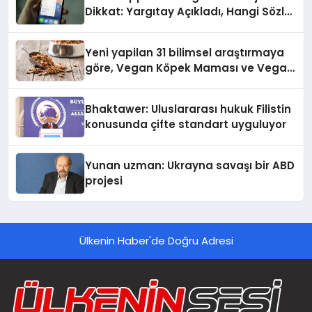
Dikkat: Yargıtay Açıkladı, Hangi Sözler
‘Cinsel Taciz’ Sayılıyor?
Yeni yapilan 31 bilimsel araştırmaya
göre, Vegan Köpek Maması ve Vegan
Kedi Mamasının İyi Sindirildiğini
Ortaya Koydu
Bhaktawer: Uluslararası hukuk Filistin
konusunda çifte standart uyguluyor
Yunan uzman: Ukrayna savaşı bir ABD
projesi
Ülkenin Haber'de Doğru Adresi