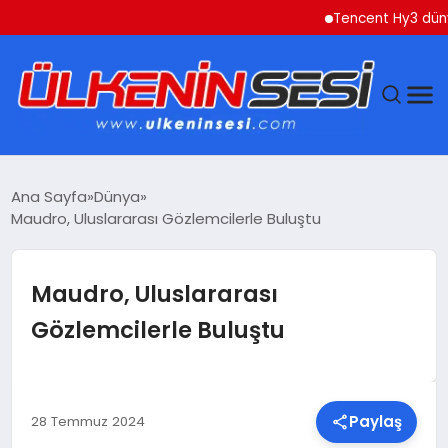
Tencent Hy3 dünya gen
DÜNYA
Ana Sayfa
Dünya
Maudro, Uluslararası Gözlemcilerle Buluştu
EKONOMI
GÜNDEM
Maudro, Uluslararası
Gözlemcilerle Buluştu
MAGAZIN
SAĞLIK
Paylaş
28 Temmuz 2024
SIYASET