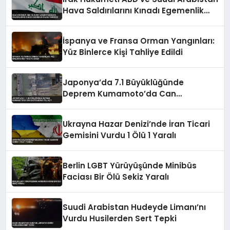
Hava Saldırılarını Kınadı Egemenlik
İhlali Vurgusu
İspanya ve Fransa Orman Yangınları:
Yüz Binlerce Kişi Tahliye Edildi
Japonya’da 7.1 Büyüklüğünde
Deprem Kumamoto’da Can
Kayıplarına Yol Açtı
Ukrayna Hazar Denizi’nde İran Ticari
Gemisini Vurdu 1 Ölü 1 Yaralı
Berlin LGBT Yürüyüşünde Minibüs
Faciası Bir Ölü Sekiz Yaralı
Suudi Arabistan Hudeyde Limanı’nı
Vurdu Husilerden Sert Tepki