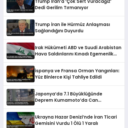
Trump İran’a ‘Çok Sert Vuracağız’
Dedi Gerilim Tırmanıyor
Trump İran ile Hürmüz Anlaşması
Sağlandığını Duyurdu
Irak Hükümeti ABD ve Suudi Arabistan
Hava Saldırılarını Kınadı Egemenlik
İhlali Vurgusu
İspanya ve Fransa Orman Yangınları:
Yüz Binlerce Kişi Tahliye Edildi
Japonya’da 7.1 Büyüklüğünde
Deprem Kumamoto’da Can
Kayıplarına Yol Açtı
Ukrayna Hazar Denizi’nde İran Ticari
Gemisini Vurdu 1 Ölü 1 Yaralı