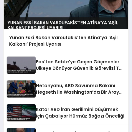
Yunan Eski Bakan Varoufakis’ten Atina’ya ‘Aşil
Kalkanı’ Projesi Uyarısı
Fas’tan Sebte’ye Geçen Göçmenler
Ülkeye Dönüyor Güvenlik Görevlisi Taş
Attı
Netanyahu, ABD Savunma Bakanı
Hegseth ile Washington’da Bir Araya
Geldi
Katar ABD İran Gerilimini Düşürmek
İçin Çabalıyor Hürmüz Boğazı Önceliği