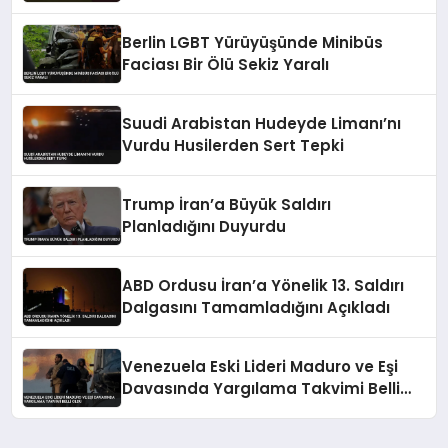
Berlin LGBT Yürüyüşünde Minibüs
Faciası Bir Ölü Sekiz Yaralı
Suudi Arabistan Hudeyde Limanı’nı
Vurdu Husilerden Sert Tepki
Trump İran’a Büyük Saldırı
Planladığını Duyurdu
ABD Ordusu İran’a Yönelik 13. Saldırı
Dalgasını Tamamladığını Açıkladı
Venezuela Eski Lideri Maduro ve Eşi
Davasında Yargılama Takvimi Belli
Oldu