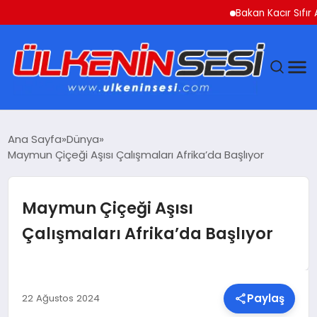
Bakan Kacır Sıfır Atık P
DÜNYA
Ana Sayfa
Dünya
Maymun Çiçeği Aşısı Çalışmaları Afrika’da Başlıyor
EKONOMI
GÜNDEM
Maymun Çiçeği Aşısı
Çalışmaları Afrika’da Başlıyor
MAGAZIN
SAĞLIK
Paylaş
22 Ağustos 2024
SIYASET