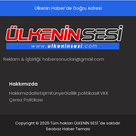
Ülkenin Haber'de Doğru Adresi
Reklam & İşbirliği:
habersonuclari@gmail.com
Hakkımızda
Hakkımızda
İletişim
Künye
Gizlilik politikası
KVKK
Çerez Politikası
Copyright © 2025 Tüm hakları ÜLKENİN SESİ 'de saklıdır.
Seobaz Haber Teması