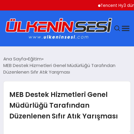
Tencent Hy3 dünya ge
DÜNYA
Ana Sayfa
Eğitim
MEB Destek Hizmetleri Genel Müdürlüğü Tarafından
EKONOMI
Düzenlenen Sıfır Atık Yarışması
GÜNDEM
MEB Destek Hizmetleri Genel
MAGAZIN
Müdürlüğü Tarafından
Düzenlenen Sıfır Atık Yarışması
SAĞLIK
SIYASET