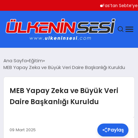
Fas’tan Sebte’ye Geçe
DÜNYA
Ana Sayfa
Eğitim
MEB Yapay Zeka ve Büyük Veri Daire Başkanlığı Kuruldu
EKONOMI
GÜNDEM
MEB Yapay Zeka ve Büyük Veri
Daire Başkanlığı Kuruldu
MAGAZIN
SAĞLIK
Paylaş
09 Mart 2025
SIYASET