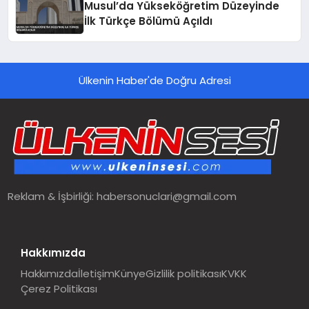
Musul’da Yükseköğretim Düzeyinde
İlk Türkçe Bölümü Açıldı
Ülkenin Haber'de Doğru Adresi
Reklam & İşbirliği:
habersonuclari@gmail.com
Hakkımızda
Hakkımızda
İletişim
Künye
Gizlilik politikası
KVKK
Çerez Politikası