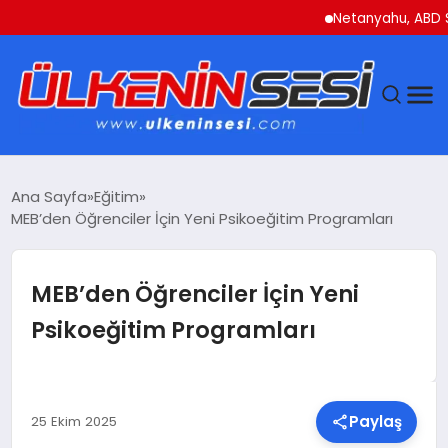
Netanyahu, ABD Savunm
DÜNYA
Ana Sayfa
Eğitim
MEB’den Öğrenciler İçin Yeni Psikoeğitim Programları
EKONOMI
GÜNDEM
MEB’den Öğrenciler İçin Yeni
Psikoeğitim Programları
MAGAZIN
SAĞLIK
Paylaş
25 Ekim 2025
SIYASET