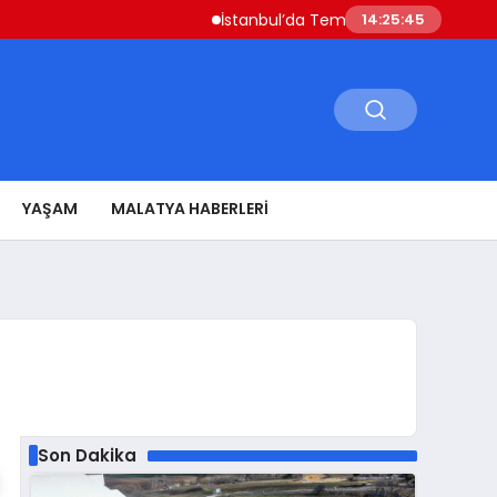
İstanbul’da Temmuz Ayı Fiyat Hareketliliği Siv
14:25:46
YAŞAM
MALATYA HABERLERI
Son Dakika