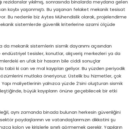
ğı rezidanslar yıkılmış, sonrasında binalarda meydana gelen
can kaybı yaşanmıştı. Bu yaşanan felaket mekanik tesisat
yor. Bu nedenle biz Aytes Mühendislik olarak, projelendirme
nik sistemlerde güvenlik kriterlerine azami ölçüde
da da mekanik sistemlerin sismik dayanımı açısından
endüstriyel tesisler, konutlar, alışveriş merkezleri ya da
mlerdeki en ufak bir hasarın bile ciddi sonuçlar
da tabii ki can ve mal kayıpları geliyor. Bu yüzden periyodik
çözümlerini mutlaka öneriyoruz. Üstelik bu hizmetler, çok
Yapı maliyetlerinin yalnızca yüzde 2’sini oluşturan sismik
leştiğinde, büyük kayıpların önüne geçebilecek bir etki
ğil, aynı zamanda binada bulunan herkesin güvenliğini
sektör paydaşlarının ve vatandaşlarımızın dikkatini şu
zca kolon ve kirişlerle sınırlı görmemek gerekir. Yapıların