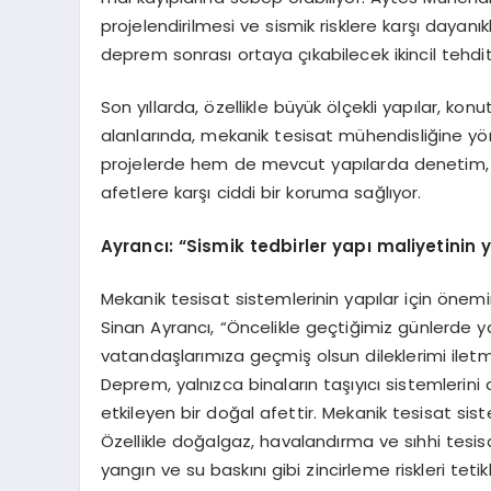
projelendirilmesi ve sismik risklere karşı dayanık
deprem sonrası ortaya çıkabilecek ikincil tehdit
Son yıllarda, özellikle büyük ölçekli yapılar, konu
alanlarında, mekanik tesisat mühendisliğine yön
projelerde hem de mevcut yapılarda denetim, b
afetlere karşı ciddi bir koruma sağlıyor.
Ayrancı:
“
Sismik tedbirler yapı maliyetinin 
Mekanik tesisat sistemlerinin yapılar için öne
Sinan Ayrancı, “Öncelikle geçtiğimiz günlerde 
vatandaşlarımıza geçmiş olsun dileklerimi ilet
Deprem, yalnızca binaların taşıyıcı sistemlerini 
etkileyen bir doğal afettir. Mekanik tesisat si
Özellikle doğalgaz, havalandırma ve sıhhi tesi
yangın ve su baskını gibi zincirleme riskleri t