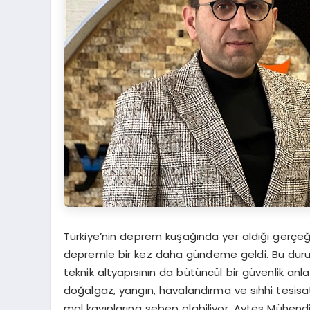
Türkiye’nin deprem kuşağında yer aldığı gerçeği
depremle bir kez daha gündeme geldi. Bu durum, 
teknik altyapısının da bütüncül bir güvenlik anlay
doğalgaz, yangın, havalandırma ve sıhhi tesisa
mal kayıplarına sebep olabiliyor. Aytes Mühendi