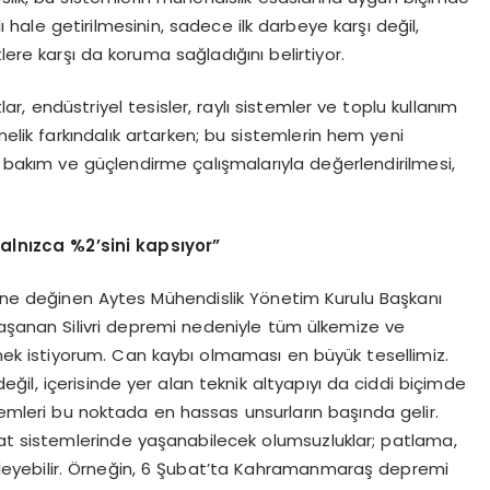
lı hale getirilmesinin, sadece ilk darbeye karşı değil,
lere karşı da koruma sağladığını belirtiyor.
tlar, endüstriyel tesisler, raylı sistemler ve toplu kullanım
elik farkındalık artarken; bu sistemlerin hem yeni
akım ve güçlendirme çalışmalarıyla değerlendirilmesi,
yalnızca %2
’
sini kapsıyor”
mine değinen Aytes Mühendislik Yönetim Kurulu Başkanı
yaşanan Silivri depremi nedeniyle tüm ülkemize ve
mek istiyorum. Can kaybı olmaması en büyük tesellimiz.
değil, içerisinde yer alan teknik altyapıyı da ciddi biçimde
stemleri bu noktada en hassas unsurların başında gelir.
sat sistemlerinde yaşanabilecek olumsuzluklar; patlama,
etikleyebilir. Örneğin, 6 Şubat’ta Kahramanmaraş depremi