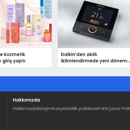
se kozmetik
Daikin’den akıllı
 giriş yaptı
iklimlendirmede yeni dönem:
Madoka Plus Türkiye’de
Hakkımızda
Hakkımızda
İletişim
Künye
Gizlilik politikası
KVKK
Çerez Poli