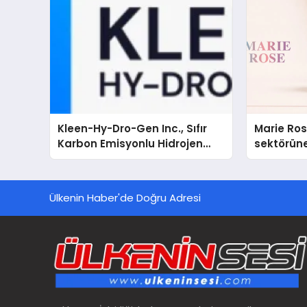
Kleen-Hy-Dro-Gen Inc., Sıfır
Marie Ro
Karbon Emisyonlu Hidrojen
sektörüne
Isıtma Teknolojisinde ISO ve
TSSA Düzenleyici Onaylarını
Aldı
Ülkenin Haber'de Doğru Adresi