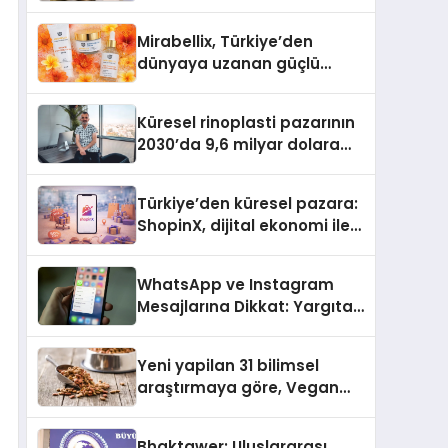
Bilmesi Gerekenler
Mirabellix, Türkiye’den
dünyaya uzanan güçlü
büyümesini sürdürüyor
Küresel rinoplasti pazarının
2030’da 9,6 milyar dolara
ulaşması bekleniyor
Türkiye’den küresel pazara:
ShopinX, dijital ekonomi ile
gerçek dünya alışverişini bir
araya getirmeyi hedefliyor
WhatsApp ve Instagram
Mesajlarına Dikkat: Yargıtay
Açıkladı, Hangi Sözler ‘Cinsel
Taciz’ Sayılıyor?
Yeni yapilan 31 bilimsel
araştırmaya göre, Vegan
Köpek Maması ve Vegan
Kedi Mamasının İyi
Bhaktawer: Uluslararası