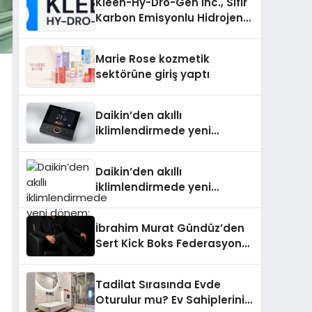
Kleen-Hy-Dro-Gen Inc., Sıfır
Karbon Emisyonlu Hidrojen
Isıtma Teknolojisinde ISO ve
TSSA Düzenleyici Onaylarını
Marie Rose kozmetik
Aldı
sektörüne giriş yaptı
Daikin’den akıllı
iklimlendirmede yeni
dönem: Madoka Plus
Türkiye’de
Daikin’den akıllı
iklimlendirmede yeni
dönem: Madoka Plus
Türkiye’de
İbrahim Murat Gündüz’den
Sert Kick Boks Federasyonu
Eleştirisi
Tadilat Sırasında Evde
Oturulur mu? Ev Sahiplerinin