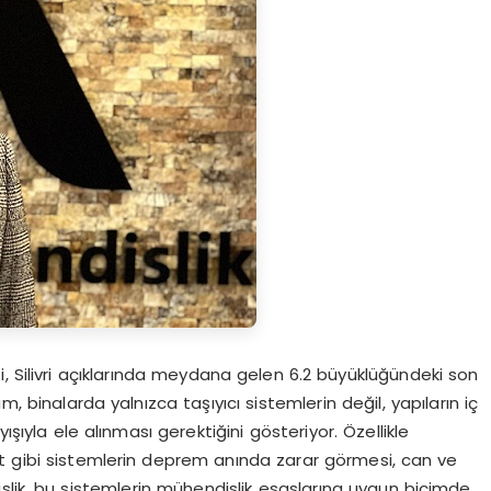
, Silivri açıklarında meydana gelen 6.2 büyüklüğündeki son
binalarda yalnızca taşıyıcı sistemlerin değil, yapıların iç
ışıyla ele alınması gerektiğini gösteriyor. Özellikle
t gibi sistemlerin deprem anında zarar görmesi, can ve
slik, bu sistemlerin mühendislik esaslarına uygun biçimde