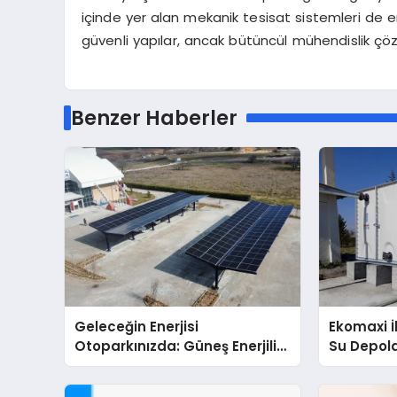
içinde yer alan mekanik tesisat sistemleri de e
güvenli yapılar, ancak bütüncül mühendislik ç
Benzer Haberler
Geleceğin Enerjisi
Ekomaxi 
Otoparkınızda: Güneş Enerjili
Su Depol
Carport (Solar Otopark)
Nedir?