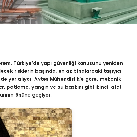
prem, Türkiye
’
de yapı güvenliği konusunu yeniden
ecek risklerin başında, en az binalardaki taşıyıcı
de yer alıyor. Aytes Mühendislik
’
e g
ö
re, mekanik
 patlama, yangın ve su baskını gibi ikincil afet
arının
ö
nüne geçiyor.