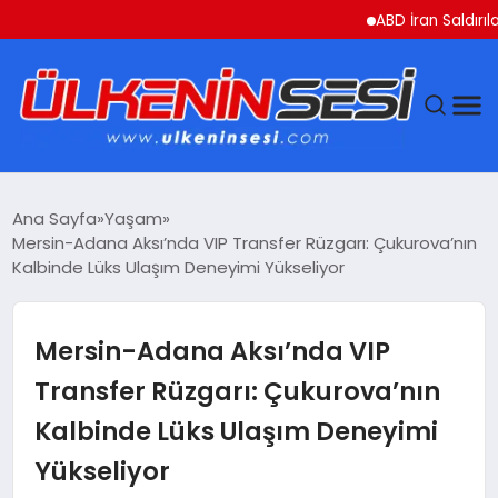
ABD İran Saldırılarını A
DÜNYA
Ana Sayfa
Yaşam
Mersin-Adana Aksı’nda VIP Transfer Rüzgarı: Çukurova’nın
EKONOMI
Kalbinde Lüks Ulaşım Deneyimi Yükseliyor
GÜNDEM
Mersin-Adana Aksı’nda VIP
MAGAZIN
Transfer Rüzgarı: Çukurova’nın
Kalbinde Lüks Ulaşım Deneyimi
SAĞLIK
Yükseliyor
SIYASET