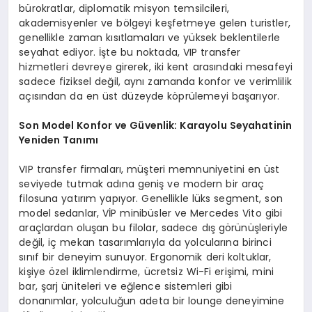
bürokratlar, diplomatik misyon temsilcileri,
akademisyenler ve bölgeyi keşfetmeye gelen turistler,
genellikle zaman kısıtlamaları ve yüksek beklentilerle
seyahat ediyor. İşte bu noktada, VIP transfer
hizmetleri devreye girerek, iki kent arasındaki mesafeyi
sadece fiziksel değil, aynı zamanda konfor ve verimlilik
açısından da en üst düzeyde köprülemeyi başarıyor.
Son Model Konfor ve Güvenlik: Karayolu Seyahatinin
Yeniden Tanımı
VIP transfer firmaları, müşteri memnuniyetini en üst
seviyede tutmak adına geniş ve modern bir araç
filosuna yatırım yapıyor. Genellikle lüks segment, son
model sedanlar, VİP minibüsler ve Mercedes Vito gibi
araçlardan oluşan bu filolar, sadece dış görünüşleriyle
değil, iç mekan tasarımlarıyla da yolcularına birinci
sınıf bir deneyim sunuyor. Ergonomik deri koltuklar,
kişiye özel iklimlendirme, ücretsiz Wi-Fi erişimi, mini
bar, şarj üniteleri ve eğlence sistemleri gibi
donanımlar, yolculuğun adeta bir lounge deneyimine