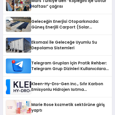
Mars Türkiye’den “Köpeğini İşe Götür
Haftası” çağrısı
Geleceğin Enerjisi Otoparkınızda:
Güneş Enerjili Carport (Solar
Otopark) Nedir?
Ekomaxi İle Geleceğe Uyumlu Su
Depolama Sistemleri
Telegram Grupları İçin Pratik Rehber:
Telegram Grup Dizinleri Kullanıcılara
Ne Sağlar?
Kleen-Hy-Dro-Gen Inc., Sıfır Karbon
Emisyonlu Hidrojen Isıtma
Teknolojisinde ISO ve TSSA
Düzenleyici Onaylarını Aldı
Marie Rose kozmetik sektörüne giriş
yaptı