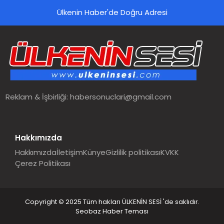
Ülkenin Haber'de Doğru Adresi
Reklam & İşbirliği:
habersonuclari@gmail.com
Hakkımızda
Hakkımızda
İletişim
Künye
Gizlilik politikası
KVKK
Çerez Politikası
Copyright © 2025 Tüm hakları ÜLKENİN SESİ 'de saklıdır.
Seobaz Haber Teması