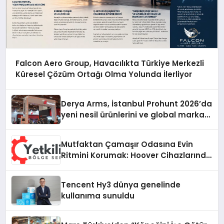
Falcon Aero Group, Havacılıkta Türkiye Merkezli
Küresel Çözüm Ortağı Olma Yolunda İlerliyor
Derya Arms, İstanbul Prohunt 2026’da
yeni nesil ürünlerini ve global marka
vizyonunu sergiledi
Mutfaktan Çamaşır Odasına Evin
Ritmini Korumak: Hoover Cihazlarında
Dürüst Teknik Destek Deneyimi
Tencent Hy3 dünya genelinde
kullanıma sunuldu