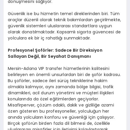
dönüşmesini sağlıyor.
Güvenlik ise bu hizmetin temel direklerinden biri. Tüm
araçlar düzenli olarak teknik bakımlardan geçirilmekte,
güvenlik sistemleri uluslararası standartlara uygun
olarak donatılmaktadır. Kapsamlı sigorta güvencesi de
yolculara ek bir iç rahatlığı sunmaktadır.
Profesyonel Şoförler: Sadece Bir Direksiyon
Sallayan Değil, Bir Seyahat Danışmanı
Mersin-Adana VIP transfer hizmetlerinin kalitesini
belirleyen en önemli unsurlardan biri de şoför kadrosu.
Bu şoförler, sadece ileri sürüş tekniklerine hakim
olmakla kalmıyor, aynı zamanda bölge bilgisi, trafik
dinamikleri, acil durum yönetimi ve müşteri ilişkileri
konularında da özel eğitimlerden geçiyorlar.
Misafirperver, çözüm odaklı, dakik ve gizliliğe azami
özen gösteren bu profesyoneller, yolculuğun her
anında yolcuların konforu ve güvenliği için çalışıyor.
Birçok şoförün birden fazla dil bilmesi de, özellikle
uluslararası misafirler için iletişimi kolaylaştırarak,