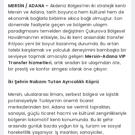
MERSİN / ADANA –
Akdeniz Bölgesi’nin iki stratejik kenti
Mersin ve Adana, tarih boyunca hem kültürel hem de
ekonomik bağlarla birbirine sıkıca bağlı olmuştur. Son
dönemde faaliyete geçen ve bölgenin ulaşım
paradigmasını temelden değiştiren Çukurova Bölgesel
Havalimanı’nın etkisiyle, bu iki kent arasındaki transfer
ihtiyacı yeni bir boyut kazanmış durumda. Bu artan
talebi karşılamak ve yolculuk deneyimini bambaşka bir
seviyeye taşımak amacıyla gelişen
Mersin-Adana VIP
Transfer hizmetleri
, artık sıradan bir ulaşımdan öte,
bir prestij ve konfor simgesi olarak öne çıkıyor.
İki Şehrin Nabzını Tutan Ayrıcalıklı Köprü
Mersin, uluslararası limanı, serbest bölgesi ve lojistik
potansiyeliyle Türkiye’nin önemli ticaret
merkezlerinden biri. Adana ise verimli toprakları,
sanayisi, güçlü ticaret hacmi ve kültürel zenginlikleriyle
bölgenin lokomotif kenti konumunda. Bu iki şehir
arasında günlük bazda yoğun bir iş, turizm ve sosyal
hareketlilik yaşanıyor. İş insanları, sanayiciler,