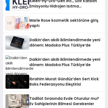
Kleen-Hy-Dro-Gen Inc., Sıfır Karbon
Emisyonlu Hidrojen Isıtma
Teknolojisinde ISO ve TSSA
Düzenleyici Onaylarını Aldı
Marie Rose kozmetik sektörüne giriş
yaptı
Daikin’den akıllı iklimlendirmede yeni
dönem: Madoka Plus Türkiye’de
Daikin’den akıllı iklimlendirmede yeni
dönem: Madoka Plus Türkiye’de
İbrahim Murat Gündüz’den Sert Kick
Boks Federasyonu Eleştirisi
Tadilat Sırasında Evde Oturulur mu?
Ev Sahiplerinin Bilmesi Gerekenler