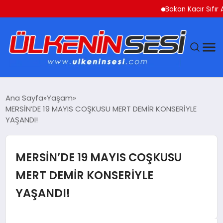
Bakan Kacır Sıfır Atık 
DÜNYA
Ana Sayfa
Yaşam
MERSİN’DE 19 MAYIS COŞKUSU MERT DEMİR KONSERİYLE
EKONOMI
YAŞANDI!
GÜNDEM
MERSİN’DE 19 MAYIS COŞKUSU
MAGAZIN
MERT DEMİR KONSERİYLE
YAŞANDI!
SAĞLIK
SIYASET