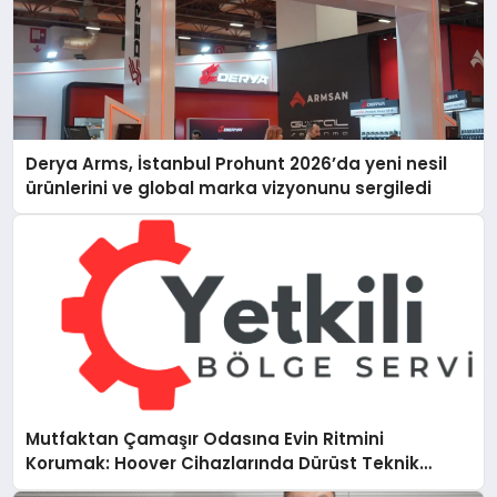
Derya Arms, İstanbul Prohunt 2026’da yeni nesil
ürünlerini ve global marka vizyonunu sergiledi
Mutfaktan Çamaşır Odasına Evin Ritmini
Korumak: Hoover Cihazlarında Dürüst Teknik
Destek Deneyimi