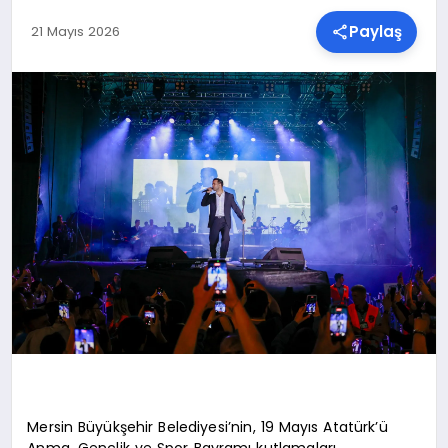
Paylaş
21 Mayıs 2026
SPOR
TEKNOLOJI
YAŞAM
MALATYA HABERLERI
Mersin Büyükşehir Belediyesi’nin, 19 Mayıs Atatürk’ü