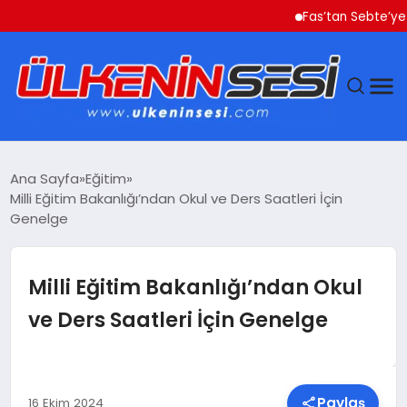
Fas’tan Sebte’ye Geçe
DÜNYA
Ana Sayfa
Eğitim
Milli Eğitim Bakanlığı’ndan Okul ve Ders Saatleri İçin
EKONOMI
Genelge
GÜNDEM
Milli Eğitim Bakanlığı’ndan Okul
MAGAZIN
ve Ders Saatleri İçin Genelge
SAĞLIK
SIYASET
Paylaş
16 Ekim 2024