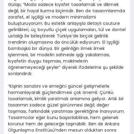
Gülap, “Moda sadece kıyafet tasarlamak ve dikmek
değil, bir hayal kurma biçimidir. Ben de tasarımlarımda
zarafet, el işçiliği ve modern minimalizmi
buluşturuyorum. Bu estetik anlayışla detaylı couture
gelinlikleri, üç boyutlu çiçek uygulamaları, tül ve dantel
ustalığı ile birleştirerek Türkiye’de birçok gelinlik
trendinin oluşmasına da öncülük ediyorum. El işçiliği
bambaşka bir dünya. Bir gelinliğin ilmek ilmek
işlenmesi, bir modelin sahnede ışığı yakalaması,
kıyafetin duygu taşıması, makinelerin
öğrenemeyeceği şeyler” diyerek ifadelerine şu şekilde
sonlandırdı:
“Kişinin sanatını ve emeğini güncel gelişmelerle
harmanlayarak güçlendirmesi çok önemli. Çünkü
tasarlamak, kimlik yaratmak anlamına geliyor. Artık bir
tasarımın sadece güzel görünmesi değil; değer
taşıması, farkındalık yaratması gerektiğine inanıyorum.
Tasarımcılar eğer bunu başarılabilirse, hem gelenek
korunur hem de geleceğe taşınabilir. Ben de Ankara
Olgunlaşma Enstitüsü’nden mezun olduktan sonra