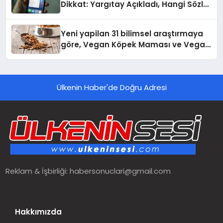
Dikkat: Yargıtay Açıkladı, Hangi Sözler
‘Cinsel Taciz’ Sayılıyor?
Yeni yapilan 31 bilimsel araştırmaya
göre, Vegan Köpek Maması ve Vegan
Kedi Mamasının İyi Sindirildiğini
Ortaya Koydu
Ülkenin Haber'de Doğru Adresi
Reklam & İşbirliği:
habersonuclari@gmail.com
Hakkımızda