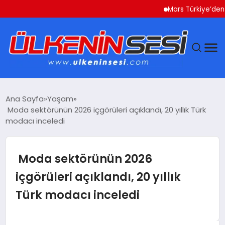
Mars Türkiye’den “Köpeğ
DÜNYA
Ana Sayfa
Yaşam
Moda sektörünün 2026 içgörüleri açıklandı, 20 yıllık Türk
EKONOMI
modacı inceledi
GÜNDEM
Moda sektörünün 2026
MAGAZIN
içgörüleri açıklandı, 20 yıllık
Türk modacı inceledi
SAĞLIK
SIYASET