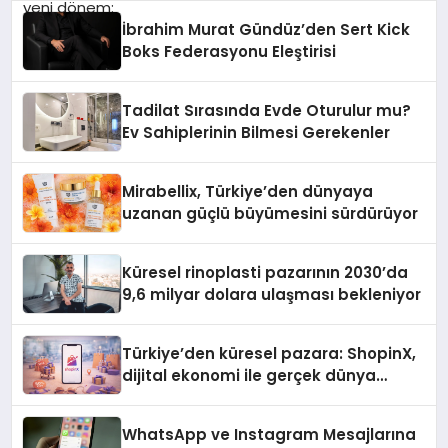
İbrahim Murat Gündüz’den Sert Kick
Boks Federasyonu Eleştirisi
Tadilat Sırasında Evde Oturulur mu?
Ev Sahiplerinin Bilmesi Gerekenler
Mirabellix, Türkiye’den dünyaya
uzanan güçlü büyümesini sürdürüyor
Küresel rinoplasti pazarının 2030’da
9,6 milyar dolara ulaşması bekleniyor
Türkiye’den küresel pazara: ShopinX,
dijital ekonomi ile gerçek dünya
alışverişini bir araya getirmeyi
hedefliyor
WhatsApp ve Instagram Mesajlarına