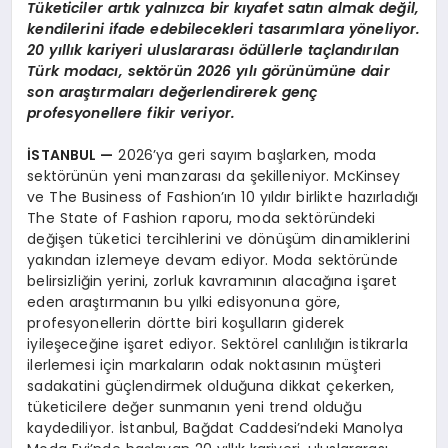
Tüketiciler artık yalnızca bir kıyafet satın almak değil,
kendilerini ifade edebilecekleri tasarımlara yöneliyor.
20 yıllık kariyeri uluslararası ödüllerle taçlandırılan
Türk modacı, sektörün 2026 yılı görünümüne dair
son araştırmaları değerlendirerek genç
profesyonellere fikir veriyor.
İSTANBUL
—
2026’ya geri sayım başlarken, moda
sektörünün yeni manzarası da şekilleniyor. McKinsey
ve The Business of Fashion’ın 10 yıldır birlikte hazırladığı
The State of Fashion raporu, moda sektöründeki
değişen tüketici tercihlerini ve dönüşüm dinamiklerini
yakından izlemeye devam ediyor. Moda sektöründe
belirsizliğin yerini, zorluk kavramının alacağına işaret
eden araştırmanın bu yılki edisyonuna göre,
profesyonellerin dörtte biri koşulların giderek
iyileşeceğine işaret ediyor. Sektörel canlılığın istikrarla
ilerlemesi için markaların odak noktasının müşteri
sadakatini güçlendirmek olduğuna dikkat çekerken,
tüketicilere değer sunmanın yeni trend olduğu
kaydediliyor. İstanbul, Bağdat Caddesi’ndeki Manolya