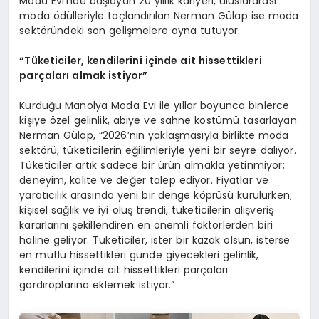
Moda Evi’nde başlayan 20 yıllık kariyeri, uluslararası
moda ödülleriyle taçlandırılan Nerman Gülap ise moda
sektöründeki son gelişmelere ayna tutuyor.
“Tüketiciler, kendilerini içinde ait hissettikleri
parçaları almak istiyor”
Kurduğu Manolya Moda Evi ile yıllar boyunca binlerce
kişiye özel gelinlik, abiye ve sahne kostümü tasarlayan
Nerman Gülap, “2026’nın yaklaşmasıyla birlikte moda
sektörü, tüketicilerin eğilimleriyle yeni bir seyre dalıyor.
Tüketiciler artık sadece bir ürün almakla yetinmiyor;
deneyim, kalite ve değer talep ediyor. Fiyatlar ve
yaratıcılık arasında yeni bir denge köprüsü kurulurken;
kişisel sağlık ve iyi oluş trendi, tüketicilerin alışveriş
kararlarını şekillendiren en önemli faktörlerden biri
haline geliyor. Tüketiciler, ister bir kazak olsun, isterse
en mutlu hissettikleri günde giyecekleri gelinlik,
kendilerini içinde ait hissettikleri parçaları
gardıroplarına eklemek istiyor.”