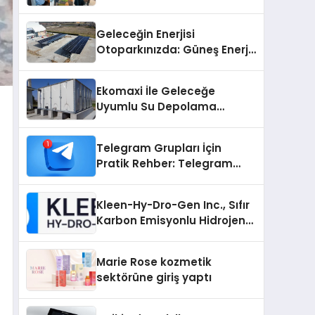
Geleceğin Enerjisi
Otoparkınızda: Güneş Enerjili
Carport (Solar Otopark)
Nedir?
Ekomaxi İle Geleceğe
Uyumlu Su Depolama
Sistemleri
Telegram Grupları İçin
Pratik Rehber: Telegram
Grup Dizinleri Kullanıcılara
Ne Sağlar?
Kleen-Hy-Dro-Gen Inc., Sıfır
Karbon Emisyonlu Hidrojen
Isıtma Teknolojisinde ISO ve
TSSA Düzenleyici Onaylarını
Marie Rose kozmetik
Aldı
sektörüne giriş yaptı