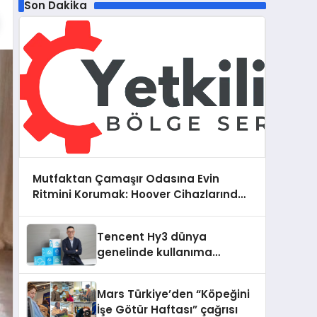
Son Dakika
Mutfaktan Çamaşır Odasına Evin
Ritmini Korumak: Hoover Cihazlarında
Dürüst Teknik Destek Deneyimi
Tencent Hy3 dünya
genelinde kullanıma
sunuldu
Mars Türkiye’den “Köpeğini
İşe Götür Haftası” çağrısı