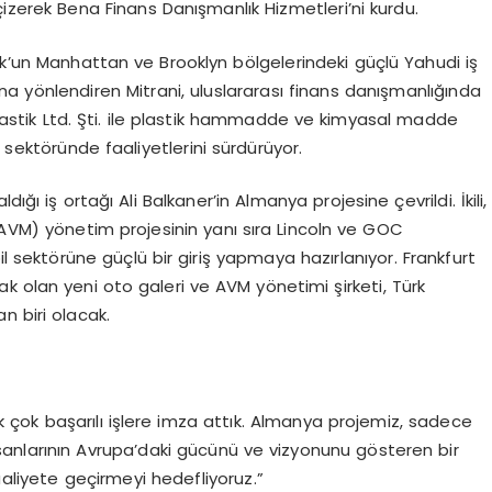
 çizerek Bena Finans Danışmanlık Hizmetleri’ni kurdu.
rk’un Manhattan ve Brooklyn bölgelerindeki güçlü Yahudi iş
rına yönlendiren Mitrani, uluslararası finans danışmanlığında
astik Ltd. Şti. ile plastik hammadde ve kimyasal madde
 sektöründe faaliyetlerini sürdürüyor.
ldığı iş ortağı Ali Balkaner’in Almanya projesine çevrildi. İkili,
(AVM) yönetim projesinin yanı sıra Lincoln ve GOC
il sektörüne güçlü bir giriş yapmaya hazırlanıyor. Frankfurt
ak olan yeni oto galeri ve AVM yönetimi şirketi, Türk
an biri olacak.
rak çok başarılı işlere imza attık. Almanya projemiz, sadece
insanlarının Avrupa’daki gücünü ve vizyonunu gösteren bir
aaliyete geçirmeyi hedefliyoruz.”