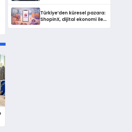
ulaşması bekleniyor
Türkiye’den küresel pazara:
ShopinX, dijital ekonomi ile
gerçek dünya alışverişini bir
araya getirmeyi hedefliyor
e