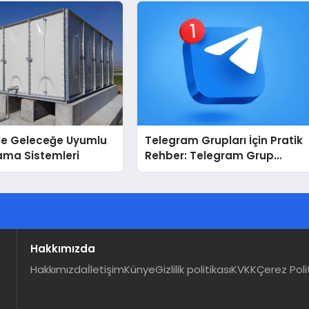
İle Geleceğe Uyumlu
Telegram Grupları İçin Pratik
ama Sistemleri
Rehber: Telegram Grup
Dizinleri Kullanıcılara Ne
Sağlar?
Hakkımızda
Hakkımızda
İletişim
Künye
Gizlilik politikası
KVKK
Çerez Poli