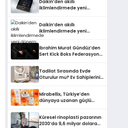
Daikin’den akıllı
iklimlendirmede yeni
dönem: Madoka Plus
Türkiye’de
Daikin’den akıllı
iklimlendirmede yeni
dönem: Madoka Plus
Türkiye’de
İbrahim Murat Gündüz’den
Sert Kick Boks Federasyonu
Eleştirisi
Tadilat Sırasında Evde
Oturulur mu? Ev Sahiplerinin
Bilmesi Gerekenler
Mirabellix, Türkiye’den
dünyaya uzanan güçlü
büyümesini sürdürüyor
Küresel rinoplasti pazarının
2030’da 9,6 milyar dolara