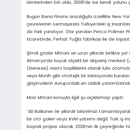
isimlerinden biri oldu. 2008’de ise kendi yolunu
Bugün Bena Finans aracılığıyla özellikle New Yo
çevrelerinin sermayesini Türkiye’deki iş insanla
da fark yaratıyor. Öte yandan Petco Polimer Pl
ticaretinde, Ferhat Tuğla fabrikası ile de inşaat
Şimdi gözler Mitrani ve uzun yıllardır birlikte yol a
Almanya’da büyük ölçekli bir alışveriş merkezi 
(Genesis) resmi bayiliklerini alarak lüks otomob
veya Münih gibi stratejik bir lokasyonda kurulac
girişimcilerin Avrupa’daki en iddialı yatırımlarınd
Moiz Mitrani konuyla ilgili şu açıklamayı yaptı:
“Ali Balkaner ile yıllardır birbirimizi tamamlaya
bir oto galeri veya AVM yatırımı değil; Türk iş 
bayrak projesi olacak. 2026’nın ilk çeyreğinde f