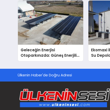
Destek Deneyimi
Geleceğin Enerjisi
Ekomaxi 
Otoparkınızda: Güneş Enerjili
Su Depol
Carport (Solar Otopark)
Nedir?
Ülkenin Haber'de Doğru Adresi