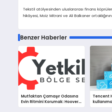
Tekstil atölyesinden uluslararası finans köprül
hikâyesi, Moiz Mitrani ve Ali Balkaner ortaklığını
Benzer Haberler
Mutfaktan Çamaşır Odasına
Tencent 
Evin Ritmini Korumak: Hoover
kullanım
Cihazlarında Dürüst Teknik