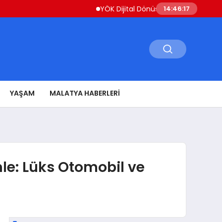
YÖK Dijital Dönüşüm İçin Bilişim Uzmanları Y
14:46:18
YAŞAM
MALATYA HABERLERI
le: Lüks Otomobil ve