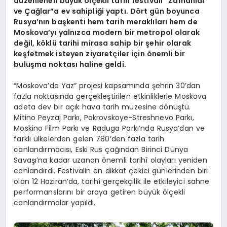
düzenlenen büyük ölçekli tarih festivali “Zamanlar
ve Çağlar”a ev sahipliği yaptı. Dört gün boyunca
Rusya’nın başkenti hem tarih meraklıları hem de
Moskova’yı yalnızca modern bir metropol olarak
değil, köklü tarihi mirasa sahip bir şehir olarak
keşfetmek isteyen ziyaretçiler için önemli bir
buluşma noktası haline geldi.
“Moskova’da Yaz” projesi kapsamında şehrin 30’dan
fazla noktasında gerçekleştirilen etkinliklerle Moskova
adeta dev bir açık hava tarih müzesine dönüştü.
Mitino Peyzaj Parkı, Pokrovskoye-Streshnevo Parkı,
Moskino Film Parkı ve Raduga Parkı’nda Rusya’dan ve
farklı ülkelerden gelen 780’den fazla tarih
canlandırmacısı, Eski Rus çağından Birinci Dünya
Savaşı’na kadar uzanan önemli tarihî olayları yeniden
canlandırdı. Festivalin en dikkat çekici günlerinden biri
olan 12 Haziran’da, tarihî gerçekçilik ile etkileyici sahne
performanslarını bir araya getiren büyük ölçekli
canlandırmalar yapıldı.