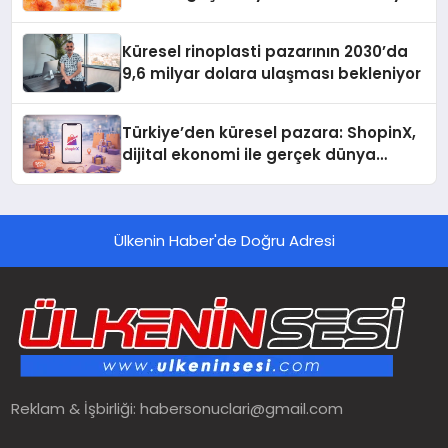
Küresel rinoplasti pazarının 2030’da
9,6 milyar dolara ulaşması bekleniyor
Türkiye’den küresel pazara: ShopinX,
dijital ekonomi ile gerçek dünya
alışverişini bir araya getirmeyi
hedefliyor
Ülkenin Haber'de Doğru Adresi
Reklam & İşbirliği:
habersonuclari@gmail.com