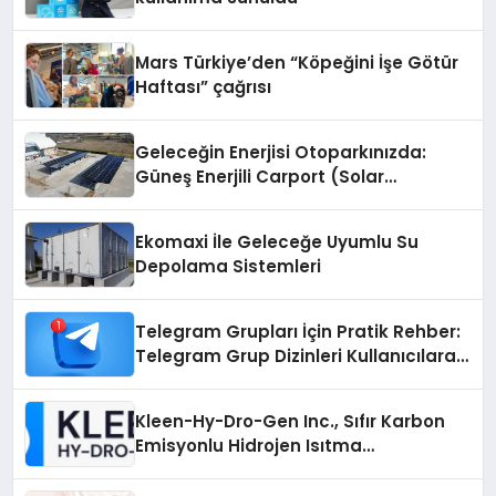
Mars Türkiye’den “Köpeğini İşe Götür
Haftası” çağrısı
Geleceğin Enerjisi Otoparkınızda:
Güneş Enerjili Carport (Solar
Otopark) Nedir?
Ekomaxi İle Geleceğe Uyumlu Su
Depolama Sistemleri
Telegram Grupları İçin Pratik Rehber:
Telegram Grup Dizinleri Kullanıcılara
Ne Sağlar?
Kleen-Hy-Dro-Gen Inc., Sıfır Karbon
Emisyonlu Hidrojen Isıtma
Teknolojisinde ISO ve TSSA
Düzenleyici Onaylarını Aldı