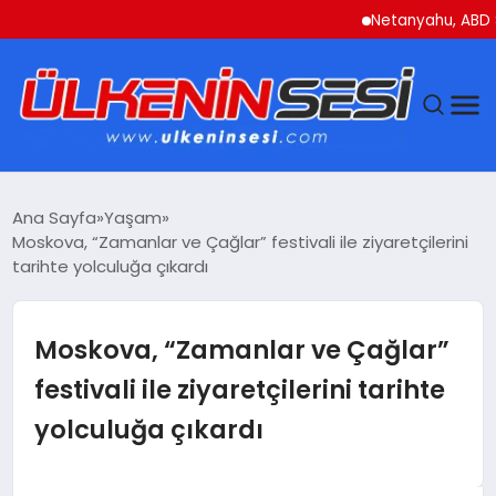
Netanyahu, ABD Savunma
DÜNYA
Ana Sayfa
Yaşam
Moskova, “Zamanlar ve Çağlar” festivali ile ziyaretçilerini
EKONOMI
tarihte yolculuğa çıkardı
GÜNDEM
Moskova, “Zamanlar ve Çağlar”
MAGAZIN
festivali ile ziyaretçilerini tarihte
yolculuğa çıkardı
SAĞLIK
SIYASET