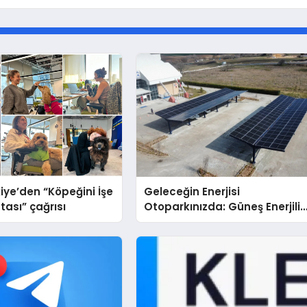
iye’den “Köpeğini İşe
Geleceğin Enerjisi
tası” çağrısı
Otoparkınızda: Güneş Enerjili
Carport (Solar Otopark)
Nedir?