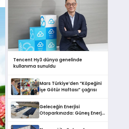
Tencent Hy3 dünya genelinde
kullanıma sunuldu
Mars Türkiye’den “Köpeğini
İşe Götür Haftası” çağrısı
Geleceğin Enerjisi
Otoparkınızda: Güneş Enerjili
Carport (Solar Otopark)
Nedir?