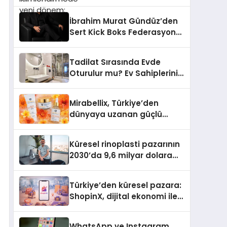
dönem: Madoka Plus
Türkiye’de
İbrahim Murat Gündüz’den
Sert Kick Boks Federasyonu
Eleştirisi
Tadilat Sırasında Evde
Oturulur mu? Ev Sahiplerinin
Bilmesi Gerekenler
Mirabellix, Türkiye’den
dünyaya uzanan güçlü
büyümesini sürdürüyor
Küresel rinoplasti pazarının
2030’da 9,6 milyar dolara
ulaşması bekleniyor
Türkiye’den küresel pazara:
ShopinX, dijital ekonomi ile
gerçek dünya alışverişini bir
araya getirmeyi hedefliyor
WhatsApp ve Instagram