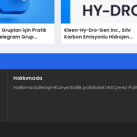
Grupları İçin Pratik
Kleen-Hy-Dro-Gen Inc., Sıfır
Telegram Grup
Karbon Emisyonlu Hidrojen
Kullanıcılara Ne
Isıtma Teknolojisinde ISO ve
TSSA Düzenleyici Onaylarını
Aldı
Hakkımızda
Hakkımızda
İletişim
Künye
Gizlilik politikası
KVKK
Çerez Poli