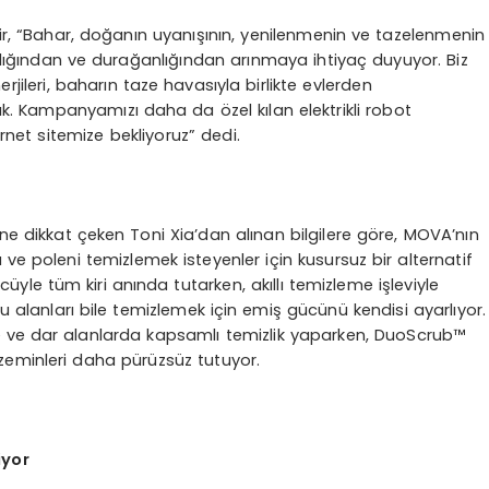
, “Bahar, doğanın uyanışının, yenilenmenin ve tazelenmenin
ırlığından ve durağanlığından arınmaya ihtiyaç duyuyor. Biz
erjileri, baharın taze havasıyla birlikte evlerden
k. Kampanyamızı daha da özel kılan elektrikli robot
rnet sitemize bekliyoruz” dedi.
ne dikkat çeken Toni Xia’dan alınan bilgilere göre, MOVA’nın
 ve poleni temizlemek isteyenler için kusursuz bir alternatif
üyle tüm kiri anında tutarken, akıllı temizleme işleviyle
ytu alanları bile temizlemek için emiş gücünü kendisi ayarlıyor.
 ve dar alanlarda kapsamlı temizlik yaparken, DuoScrub™
eminleri daha pürüzsüz tutuyor.
iyor