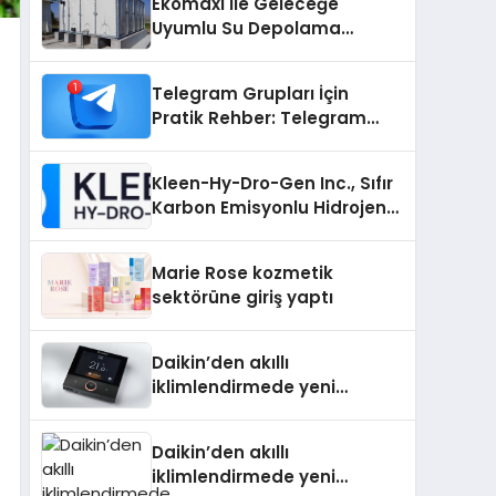
Ekomaxi İle Geleceğe
Uyumlu Su Depolama
Sistemleri
Telegram Grupları İçin
Pratik Rehber: Telegram
Grup Dizinleri Kullanıcılara
Ne Sağlar?
Kleen-Hy-Dro-Gen Inc., Sıfır
Karbon Emisyonlu Hidrojen
Isıtma Teknolojisinde ISO ve
TSSA Düzenleyici Onaylarını
Marie Rose kozmetik
Aldı
sektörüne giriş yaptı
Daikin’den akıllı
iklimlendirmede yeni
dönem: Madoka Plus
Türkiye’de
Daikin’den akıllı
iklimlendirmede yeni