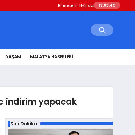
Tencent Hy3 dünya genelinde kullanıma s
19:03:46
YAŞAM
MALATYA HABERLERI
de indirim yapacak
Son Dakika