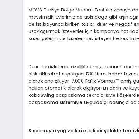
MOVA Türkiye Bölge Müdürü Toni Xia konuya dair
mevsimidir. Evlerimiz de tıpkı doğa gibi kışın ağ
de kış boyunca biriken tozlar, kirler ve negatif en
uzaklaştırmak isteyenler için kampanya hazırladı
süpürgelerimizle tazelenmek isteyen herkesi inte
Derin temizliklerde özellikle emiş gücünün önemi
elektrikli robot süpürgesi E30 Ultra, bahar tozunu
olarak öne çıkıyor. 7.000 Pa’lık Vormax™ emiş güc
halıları otomatik olarak algılıyor. En derin ve ku
RoboSwing paspaslama teknolojisiyle köşelerde
paspaslama sistemiyle uyguladığı basınçla da z
Sıcak suyla yağ ve kiri etkili bir şekilde temizl