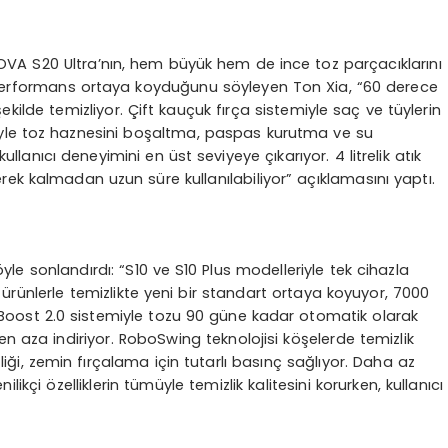
VA S20 Ultra’nın, hem büyük hem de ince toz parçacıklarını
r performans ortaya koyduğunu söyleyen Ton Xia, “60 derece
 şekilde temizliyor. Çift kauçuk fırça sistemiyle saç ve tüylerin
yle toz haznesini boşaltma, paspas kurutma ve su
lanıcı deneyimini en üst seviyeye çıkarıyor. 4 litrelik atık
gerek kalmadan uzun süre kullanılabiliyor” açıklamasını yaptı.
le sonlandırdı: “S10 ve S10 Plus modelleriyle tek cihazla
rünlerle temizlikte yeni bir standart ortaya koyuyor, 7000
lBoost 2.0 sistemiyle tozu 90 güne kadar otomatik olarak
n aza indiriyor. RoboSwing teknolojisi köşelerde temizlik
liği, zemin fırçalama için tutarlı basınç sağlıyor. Daha az
likçi özelliklerin tümüyle temizlik kalitesini korurken, kullanıcı