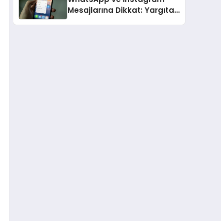
Mesajlarına Dikkat: Yargıtay
Açıkladı, Hangi Sözler ‘Cinsel
Taciz’ Sayılıyor?