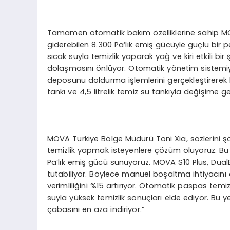
Tamamen otomatik bakım özelliklerine sahip MO
giderebilen 8.300 Pa’lık emiş gücüyle güçlü bi
sıcak suyla temizlik yaparak yağ ve kiri etkili bir
dolaşmasını önlüyor. Otomatik yönetim sistemi
deposunu doldurma işlemlerini gerçekleştirerek kul
tankı ve 4,5 litrelik temiz su tankıyla değişime 
MOVA Türkiye Bölge Müdürü Toni Xia, sözlerini şöy
temizlik yapmak isteyenlere çözüm oluyoruz. Bu ü
Pa’lık emiş gücü sunuyoruz. MOVA S10 Plus, Dua
tutabiliyor. Böylece manuel boşaltma ihtiyacını e
verimliliğini %15 artırıyor. Otomatik paspas temiz
suyla yüksek temizlik sonuçları elde ediyor. Bu yeni
çabasını en aza indiriyor.”