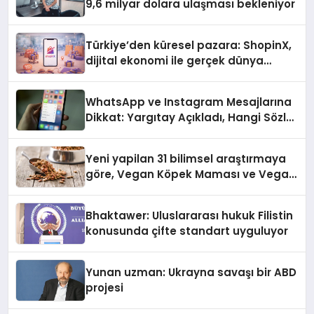
9,6 milyar dolara ulaşması bekleniyor
Türkiye’den küresel pazara: ShopinX,
dijital ekonomi ile gerçek dünya
alışverişini bir araya getirmeyi
hedefliyor
WhatsApp ve Instagram Mesajlarına
Dikkat: Yargıtay Açıkladı, Hangi Sözler
‘Cinsel Taciz’ Sayılıyor?
Yeni yapilan 31 bilimsel araştırmaya
göre, Vegan Köpek Maması ve Vegan
Kedi Mamasının İyi Sindirildiğini
Ortaya Koydu
Bhaktawer: Uluslararası hukuk Filistin
konusunda çifte standart uyguluyor
Yunan uzman: Ukrayna savaşı bir ABD
projesi