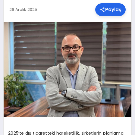
Paylaş
26 Aralık 2025
SPOR
TEKNOLOJI
YAŞAM
MALATYA HABERLERI
2025’te dış ticaretteki hareketlilik, şirketlerin planlama