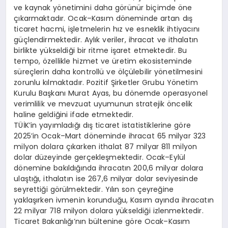
ve kaynak yönetimini daha görünür biçimde öne
çıkarmaktadır. Ocak–Kasım döneminde artan dış
ticaret hacmi, işletmelerin hız ve esneklik ihtiyacını
güçlendirmektedir. Aylık veriler, ihracat ve ithalatın
birlikte yükseldiği bir ritme işaret etmektedir. Bu
tempo, özellikle hizmet ve üretim ekosisteminde
süreçlerin daha kontrollü ve ölçülebilir yönetilmesini
zorunlu kılmaktadır. Pozitif Şirketler Grubu Yönetim
Kurulu Başkanı Murat Ayas, bu dönemde operasyonel
verimlilik ve mevzuat uyumunun stratejik öncelik
haline geldiğini ifade etmektedir.
TÜİK’in yayımladığı dış ticaret istatistiklerine göre
2025’in Ocak–Mart döneminde ihracat 65 milyar 323
milyon dolara çıkarken ithalat 87 milyar 811 milyon
dolar düzeyinde gerçekleşmektedir. Ocak–Eylül
dönemine bakıldığında ihracatın 200,6 milyar dolara
ulaştığı, ithalatın ise 267,6 milyar dolar seviyesinde
seyrettiği görülmektedir. Yılın son çeyreğine
yaklaşırken ivmenin korunduğu, Kasım ayında ihracatın
22 milyar 718 milyon dolara yükseldiği izlenmektedir.
Ticaret Bakanlığı’nın bültenine göre Ocak–Kasım