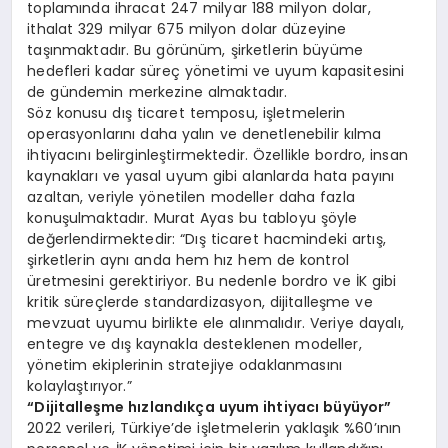
toplamında ihracat 247 milyar 188 milyon dolar,
ithalat 329 milyar 675 milyon dolar düzeyine
taşınmaktadır. Bu görünüm, şirketlerin büyüme
hedefleri kadar süreç yönetimi ve uyum kapasitesini
de gündemin merkezine almaktadır.
Söz konusu dış ticaret temposu, işletmelerin
operasyonlarını daha yalın ve denetlenebilir kılma
ihtiyacını belirginleştirmektedir. Özellikle bordro, insan
kaynakları ve yasal uyum gibi alanlarda hata payını
azaltan, veriyle yönetilen modeller daha fazla
konuşulmaktadır. Murat Ayas bu tabloyu şöyle
değerlendirmektedir: “Dış ticaret hacmindeki artış,
şirketlerin aynı anda hem hız hem de kontrol
üretmesini gerektiriyor. Bu nedenle bordro ve İK gibi
kritik süreçlerde standardizasyon, dijitalleşme ve
mevzuat uyumu birlikte ele alınmalıdır. Veriye dayalı,
entegre ve dış kaynakla desteklenen modeller,
yönetim ekiplerinin stratejiye odaklanmasını
kolaylaştırıyor.”
“Dijitalleşme hızlandıkça uyum ihtiyacı büyüyor”
2022 verileri, Türkiye’de işletmelerin yaklaşık %60’ının