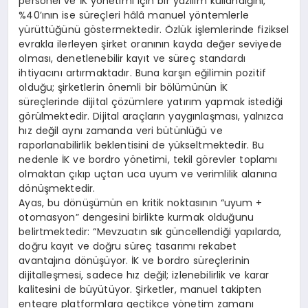
personel ve İK yönetimi için bir yazılım kullandığını,
%40’ının ise süreçleri hâlâ manuel yöntemlerle
yürüttüğünü göstermektedir. Özlük işlemlerinde fiziksel
evrakla ilerleyen şirket oranının kayda değer seviyede
olması, denetlenebilir kayıt ve süreç standardı
ihtiyacını artırmaktadır. Buna karşın eğilimin pozitif
olduğu; şirketlerin önemli bir bölümünün İK
süreçlerinde dijital çözümlere yatırım yapmak istediği
görülmektedir. Dijital araçların yaygınlaşması, yalnızca
hız değil aynı zamanda veri bütünlüğü ve
raporlanabilirlik beklentisini de yükseltmektedir. Bu
nedenle İK ve bordro yönetimi, tekil görevler toplamı
olmaktan çıkıp uçtan uca uyum ve verimlilik alanına
dönüşmektedir.
Ayas, bu dönüşümün en kritik noktasının “uyum +
otomasyon” dengesini birlikte kurmak olduğunu
belirtmektedir: “Mevzuatın sık güncellendiği yapılarda,
doğru kayıt ve doğru süreç tasarımı rekabet
avantajına dönüşüyor. İK ve bordro süreçlerinin
dijitalleşmesi, sadece hız değil; izlenebilirlik ve karar
kalitesini de büyütüyor. Şirketler, manuel takipten
entegre platformlara geçtikçe yönetim zamanı