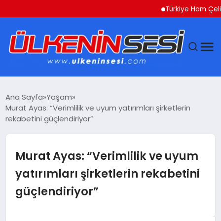
Türkiye Ham Çelik Üreti
DÜNYA
Ana Sayfa
Yaşam
Murat Ayas: “Verimlilik ve uyum yatırımları şirketlerin
EKONOMI
rekabetini güçlendiriyor”
GÜNDEM
Murat Ayas: “Verimlilik ve uyum
MAGAZIN
yatırımları şirketlerin rekabetini
güçlendiriyor”
SAĞLIK
SIYASET