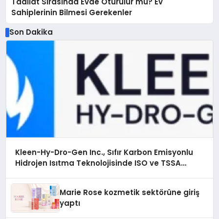
Tadilat Sırasında Evde Oturulur mu? Ev
Sahiplerinin Bilmesi Gerekenler
Son Dakika
Kleen-Hy-Dro-Gen Inc., Sıfır Karbon Emisyonlu
Hidrojen Isıtma Teknolojisinde ISO ve TSSA
Düzenleyici Onaylarını Aldı
Marie Rose kozmetik sektörüne giriş
yaptı