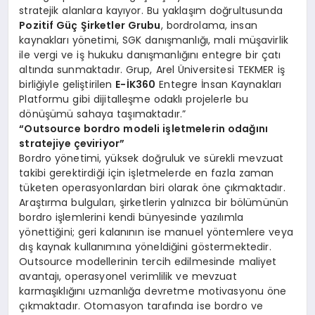
stratejik alanlara kayıyor. Bu yaklaşım doğrultusunda
Pozitif Güç Şirketler Grubu
, bordrolama, insan
kaynakları yönetimi, SGK danışmanlığı, mali müşavirlik
ile vergi ve iş hukuku danışmanlığını entegre bir çatı
altında sunmaktadır. Grup, Arel Üniversitesi TEKMER iş
birliğiyle geliştirilen
E-İK360
Entegre İnsan Kaynakları
Platformu gibi dijitalleşme odaklı projelerle bu
dönüşümü sahaya taşımaktadır.”
“Outsource bordro modeli işletmelerin odağını
stratejiye çeviriyor”
Bordro yönetimi, yüksek doğruluk ve sürekli mevzuat
takibi gerektirdiği için işletmelerde en fazla zaman
tüketen operasyonlardan biri olarak öne çıkmaktadır.
Araştırma bulguları, şirketlerin yalnızca bir bölümünün
bordro işlemlerini kendi bünyesinde yazılımla
yönettiğini; geri kalanının ise manuel yöntemlere veya
dış kaynak kullanımına yöneldiğini göstermektedir.
Outsource modellerinin tercih edilmesinde maliyet
avantajı, operasyonel verimlilik ve mevzuat
karmaşıklığını uzmanlığa devretme motivasyonu öne
çıkmaktadır. Otomasyon tarafında ise bordro ve