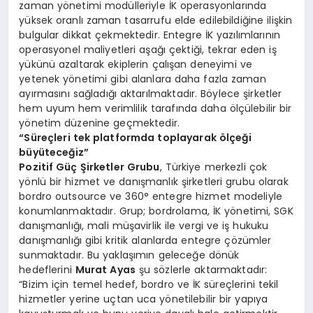
zaman yönetimi modülleriyle İK operasyonlarında
yüksek oranlı zaman tasarrufu elde edilebildiğine ilişkin
bulgular dikkat çekmektedir. Entegre İK yazılımlarının
operasyonel maliyetleri aşağı çektiği, tekrar eden iş
yükünü azaltarak ekiplerin çalışan deneyimi ve
yetenek yönetimi gibi alanlara daha fazla zaman
ayırmasını sağladığı aktarılmaktadır. Böylece şirketler
hem uyum hem verimlilik tarafında daha ölçülebilir bir
yönetim düzenine geçmektedir.
“Süreçleri tek platformda toplayarak ölçeği
büyüteceğiz”
Pozitif Güç Şirketler Grubu
, Türkiye merkezli çok
yönlü bir hizmet ve danışmanlık şirketleri grubu olarak
bordro outsource ve 360° entegre hizmet modeliyle
konumlanmaktadır. Grup; bordrolama, İK yönetimi, SGK
danışmanlığı, mali müşavirlik ile vergi ve iş hukuku
danışmanlığı gibi kritik alanlarda entegre çözümler
sunmaktadır. Bu yaklaşımın geleceğe dönük
hedeflerini
Murat Ayas
şu sözlerle aktarmaktadır:
“Bizim için temel hedef, bordro ve İK süreçlerini tekil
hizmetler yerine uçtan uca yönetilebilir bir yapıya