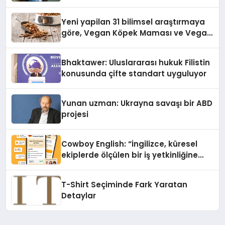
‘Cinsel Taciz’ Sayılıyor?
Yeni yapilan 31 bilimsel araştırmaya
göre, Vegan Köpek Maması ve Vegan
Kedi Mamasının İyi Sindirildiğini
Ortaya Koydu
Bhaktawer: Uluslararası hukuk Filistin
konusunda çifte standart uyguluyor
Yunan uzman: Ukrayna savaşı bir ABD
projesi
Cowboy English: “İngilizce, küresel
ekiplerde ölçülen bir iş yetkinliğine
dönüşüyor”
T-Shirt Seçiminde Fark Yaratan
Detaylar