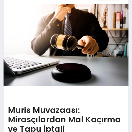
SPOR
TEKNOLOJI
YAŞAM
MALATYA HABERLERI
Muris Muvazaası:
Mirasçılardan Mal Kaçırma
ve Tapu İptali