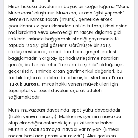
Miras hukuku davalarının büyük bir çoğunluğunu “Muris
Muvazaası” oluşturur. Muvazaa, kısaca “gibi yapmak”
demektir. Mirasbırakan (muris), genellikle erkek
çocuklarını kız çocuklarından üstün tutma, ikinci eşine
mal bırakma veya sevmediği mirasçıyı dışlama gibi
saiklerle, aslında bağışlamak istediği gayrimenkulü
tapuda “satış” gibi gösterir. Görünüşte bir satış
sözleşmesi vardır, ancak tarafların gerçek iradesi
bağışlamadır. Yargıtay İçtihadı Birleştirme Kararları
gereği, bu tür işlemler “kanuna karşı hile” olduğu için
geçersizdir. İzmir’de artan gayrimenkul değerleri, bu
tür hileli işlemleri daha da artırmıştır.
Mertcan Turan
Hukuk Bürosu
, miras hakkı yenen müvekkilleri için
tapu iptal ve tescil davaları açarak adaleti
sağlamaktadır.
Muris muvazaası davasında ispat yükü davacıdadır
(hakkı yenen mirasçı). Mahkeme, işlemin muvazaa
olup olmadığını anlamak için şu kriterlere bakar:
Murisin o malı satmaya ihtiyacı var mıydı? (Emekli
maaşı, bankada parası var mıydı?), Alıcı görünen