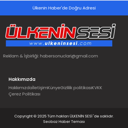
Ülkenin Haber'de Doğru Adresi
Reklam & İşbirliği:
habersonuclari@gmail.com
Hakkımızda
Hakkımızda
İletişim
Künye
Gizlilik politikası
KVKK
Çerez Politikası
Copyright © 2025 Tüm hakları ÜLKENİN SESİ 'de saklıdır.
Seobaz Haber Teması