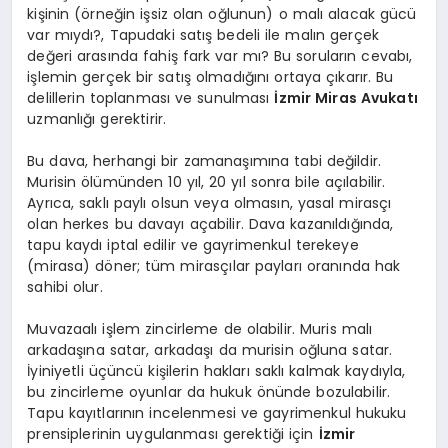
kişinin (örneğin işsiz olan oğlunun) o malı alacak gücü
var mıydı?, Tapudaki satış bedeli ile malın gerçek
değeri arasında fahiş fark var mı? Bu soruların cevabı,
işlemin gerçek bir satış olmadığını ortaya çıkarır. Bu
delillerin toplanması ve sunulması
İzmir Miras Avukatı
uzmanlığı gerektirir.
Bu dava, herhangi bir zamanaşımına tabi değildir.
Murisin ölümünden 10 yıl, 20 yıl sonra bile açılabilir.
Ayrıca, saklı paylı olsun veya olmasın, yasal mirasçı
olan herkes bu davayı açabilir. Dava kazanıldığında,
tapu kaydı iptal edilir ve gayrimenkul terekeye
(mirasa) döner; tüm mirasçılar payları oranında hak
sahibi olur.
Muvazaalı işlem zincirleme de olabilir. Muris malı
arkadaşına satar, arkadaşı da murisin oğluna satar.
İyiniyetli üçüncü kişilerin hakları saklı kalmak kaydıyla,
bu zincirleme oyunlar da hukuk önünde bozulabilir.
Tapu kayıtlarının incelenmesi ve gayrimenkul hukuku
prensiplerinin uygulanması gerektiği için
İzmir