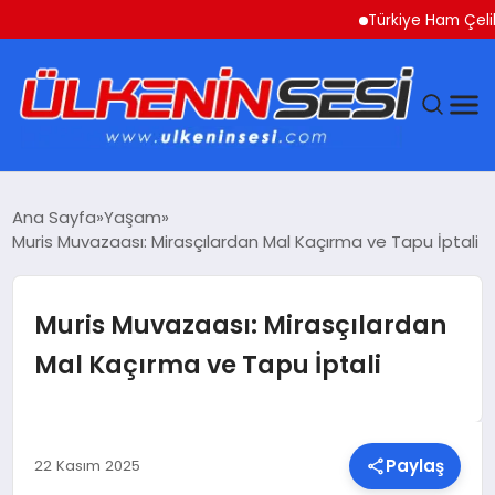
Türkiye Ham Çelik Üret
DÜNYA
Ana Sayfa
Yaşam
Muris Muvazaası: Mirasçılardan Mal Kaçırma ve Tapu İptali
EKONOMI
GÜNDEM
Muris Muvazaası: Mirasçılardan
Mal Kaçırma ve Tapu İptali
MAGAZIN
SAĞLIK
Paylaş
22 Kasım 2025
SIYASET