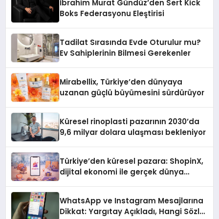
İbrahim Murat Gündüz’den Sert Kick
Boks Federasyonu Eleştirisi
Tadilat Sırasında Evde Oturulur mu?
Ev Sahiplerinin Bilmesi Gerekenler
Mirabellix, Türkiye’den dünyaya
uzanan güçlü büyümesini sürdürüyor
Küresel rinoplasti pazarının 2030’da
9,6 milyar dolara ulaşması bekleniyor
Türkiye’den küresel pazara: ShopinX,
dijital ekonomi ile gerçek dünya
alışverişini bir araya getirmeyi
hedefliyor
WhatsApp ve Instagram Mesajlarına
Dikkat: Yargıtay Açıkladı, Hangi Sözler