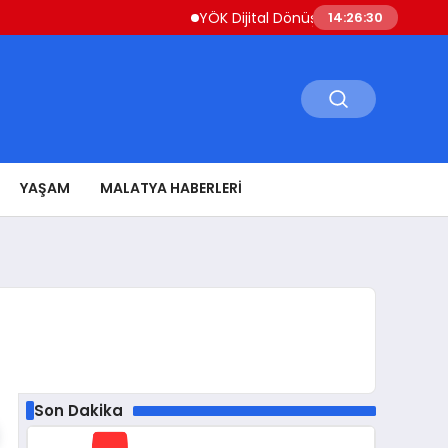
YÖK Dijital Dönüşüm İçin Bilişim Uzmanları Y
14:26:31
YAŞAM
MALATYA HABERLERI
Son Dakika