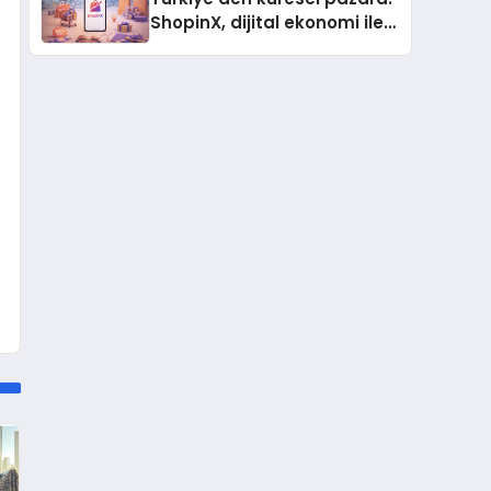
ShopinX, dijital ekonomi ile
gerçek dünya alışverişini bir
araya getirmeyi hedefliyor