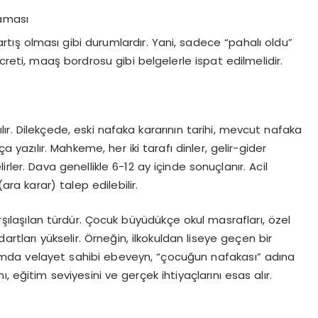
şaması
artış olması gibi durumlardır. Yani, sadece “pahalı oldu”
reti, maaş bordrosu gibi belgelerle ispat edilmelidir.
lır. Dilekçede, eski nafaka kararının tarihi, mevcut nafaka
a yazılır. Mahkeme, her iki tarafı dinler, gelir-gider
irler. Dava genellikle 6-12 ay içinde sonuçlanır. Acil
a karar) talep edilebilir.
rşılaşılan türdür. Çocuk büyüdükçe okul masrafları, özel
artları yükselir. Örneğin, ilkokuldan liseye geçen bir
umda velayet sahibi ebeveyn, “çocuğun nafakası” adına
 eğitim seviyesini ve gerçek ihtiyaçlarını esas alır.