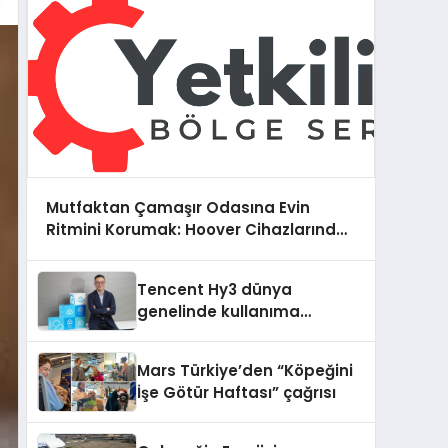
Mutfaktan Çamaşır Odasına Evin
Ritmini Korumak: Hoover Cihazlarında
Dürüst Teknik Destek Deneyimi
Tencent Hy3 dünya
genelinde kullanıma
sunuldu
Mars Türkiye’den “Köpeğini
İşe Götür Haftası” çağrısı