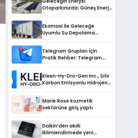
Geleceğin Enerjisi
Otoparkınızda: Güneş Enerjili
Carport (Solar Otopark)
Nedir?
Ekomaxi İle Geleceğe
Uyumlu Su Depolama
Sistemleri
Telegram Grupları İçin
Pratik Rehber: Telegram
Grup Dizinleri Kullanıcılara
Ne Sağlar?
Kleen-Hy-Dro-Gen Inc., Sıfır
Karbon Emisyonlu Hidrojen
Isıtma Teknolojisinde ISO ve
TSSA Düzenleyici Onaylarını
Marie Rose kozmetik
Aldı
sektörüne giriş yaptı
Daikin’den akıllı
iklimlendirmede yeni