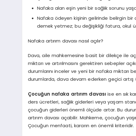
Nafaka alan eşin yeni bir sağlık sorunu ya
Nafaka ödeyen kişinin gelirinde belirgin bir 
demek yetmez; bu değişikliği fatura, okul üc
Nafaka artırım davası nasıl açılır?
Dava, aile mahkemesine basit bir dilekçe ile açı
miktarı ve artırılmasını gerektiren sebepler açıkç
durumlarını inceler ve yeni bir nafaka miktarı bel
durumlarda, dava devam ederken geçici artış (ar
Çocuğun nafaka artırım davası
ise en sık ka
ders ücretleri, sağlık giderleri veya yaşam stand
çocuğun giderleri önemli ölçüde artar. Bu dur
artırım davası açabilir. Mahkeme, çocuğun yaşını,
Çocuğun menfaati, kararın en önemli kriteridir.