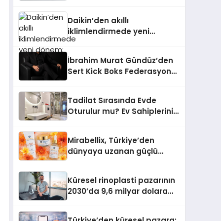
dönem: Madoka Plus
Türkiye’de
Daikin’den akıllı
iklimlendirmede yeni
dönem: Madoka Plus
Türkiye’de
İbrahim Murat Gündüz’den
Sert Kick Boks Federasyonu
Eleştirisi
Tadilat Sırasında Evde
Oturulur mu? Ev Sahiplerinin
Bilmesi Gerekenler
Mirabellix, Türkiye’den
dünyaya uzanan güçlü
büyümesini sürdürüyor
Küresel rinoplasti pazarının
2030’da 9,6 milyar dolara
ulaşması bekleniyor
Türkiye’den küresel pazara: