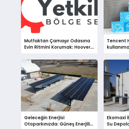
Mutfaktan Çamaşır Odasına
Tencent 
Evin Ritmini Korumak: Hoover
kullanım
Cihazlarında Dürüst Teknik
Destek Deneyimi
Geleceğin Enerjisi
Ekomaxi 
Otoparkınızda: Güneş Enerjili
Su Depol