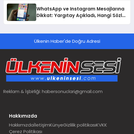
hedefliyor
WhatsApp ve Instagram Mesajlarına
Dikkat: Yargıtay Açıkladı, Hangi Sözler
‘Cinsel Taciz’ Sayılıyor?
Ülkenin Haber'de Doğru Adresi
Reklam & İşbirliği:
habersonuclari@gmail.com
Hakkımızda
Hakkımızda
İletişim
Künye
Gizlilik politikası
KVKK
Çerez Politikası