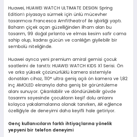
Huawei, HUAWEI WATCH ULTIMATE DESIGN Spring
Edition’ı piyasaya sürmek için ünlü mücevher
tasarımcısı Francesca Amfitheatrof ile işbirliği yaptı.
Baharın çiçek açan güzelliğinden ilham alan bu
tasarım, 99 doğal pırlanta ve elmas kesim safir cama
sahip olup, kadınsı gücün ve canlılığın giyilebilir bir
sembolü niteliğinde.
Huawei ayrıca yeni premium amiral gemisi çocuk
saatlerini de tanıttı: HUAWEI WATCH KIDS X1 Serisi. Ön
ve arka yüksek çözünürlüklü kamera sistemiyle
donatılan cihaz, 110° ultra geniş açılı ön kamera ve 1,82
inç AMOLED ekranıyla daha geniş bir görüntüleme
alanı sunuyor. Çıkarılabilir ve döndürülebilir gövde
tasarımı sayesinde çocukların keşif dolu anlarını
kolayca yakalamalarına olanak tanırken, AR eğlence
özelliğiyle de deneyimi daha keyifli hale getiriyor.
Genç kullanıcıların farklı ihtiyaçlarına yönelik
yepyeni bir telefon deneyimi