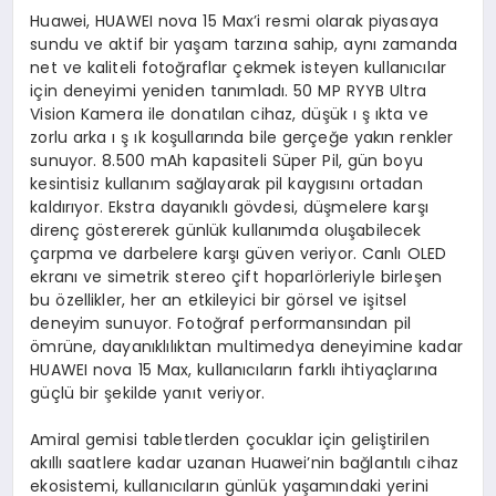
Huawei, HUAWEI nova 15 Max’i resmi olarak piyasaya
sundu ve aktif bir yaşam tarzına sahip, aynı zamanda
net ve kaliteli fotoğraflar çekmek isteyen kullanıcılar
için deneyimi yeniden tanımladı. 50 MP RYYB Ultra
Vision Kamera ile donatılan cihaz, düşük ı ş ıkta ve
zorlu arka ı ş ık koşullarında bile gerçeğe yakın renkler
sunuyor. 8.500 mAh kapasiteli Süper Pil, gün boyu
kesintisiz kullanım sağlayarak pil kaygısını ortadan
kaldırıyor. Ekstra dayanıklı gövdesi, düşmelere karşı
direnç göstererek günlük kullanımda oluşabilecek
çarpma ve darbelere karşı güven veriyor. Canlı OLED
ekranı ve simetrik stereo çift hoparlörleriyle birleşen
bu özellikler, her an etkileyici bir görsel ve işitsel
deneyim sunuyor. Fotoğraf performansından pil
ömrüne, dayanıklılıktan multimedya deneyimine kadar
HUAWEI nova 15 Max, kullanıcıların farklı ihtiyaçlarına
güçlü bir şekilde yanıt veriyor.
Amiral gemisi tabletlerden çocuklar için geliştirilen
akıllı saatlere kadar uzanan Huawei’nin bağlantılı cihaz
ekosistemi, kullanıcıların günlük yaşamındaki yerini