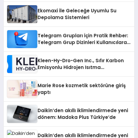
Ekomaxi İle Geleceğe Uyumlu Su
Depolama Sistemleri
Telegram Grupları İçin Pratik Rehber:
Telegram Grup Dizinleri Kullanıcılara
Ne Sağlar?
Kleen-Hy-Dro-Gen Inc., Sıfır Karbon
Emisyonlu Hidrojen Isıtma
Teknolojisinde ISO ve TSSA
Düzenleyici Onaylarını Aldı
Marie Rose kozmetik sektörüne giriş
yaptı
Daikin’den akıllı iklimlendirmede yeni
dönem: Madoka Plus Türkiye’de
Daikin’den akıllı iklimlendirmede yeni