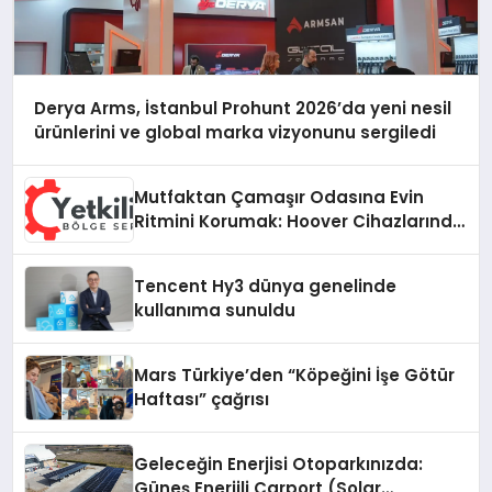
Derya Arms, İstanbul Prohunt 2026’da yeni nesil
ürünlerini ve global marka vizyonunu sergiledi
Mutfaktan Çamaşır Odasına Evin
Ritmini Korumak: Hoover Cihazlarında
Dürüst Teknik Destek Deneyimi
Tencent Hy3 dünya genelinde
kullanıma sunuldu
Mars Türkiye’den “Köpeğini İşe Götür
Haftası” çağrısı
Geleceğin Enerjisi Otoparkınızda:
Güneş Enerjili Carport (Solar