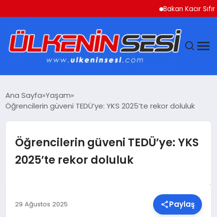
Bakan Kacır Sıfır Atık P
DÜNYA
Ana Sayfa
Yaşam
Öğrencilerin güveni TEDÜ’ye: YKS 2025’te rekor doluluk
EKONOMI
GÜNDEM
Öğrencilerin güveni TEDÜ’ye: YKS
2025’te rekor doluluk
MAGAZIN
SAĞLIK
Paylaş
29 Ağustos 2025
SIYASET