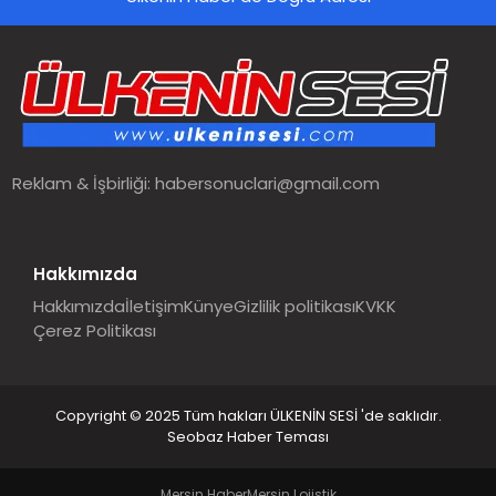
Reklam & İşbirliği:
habersonuclari@gmail.com
Hakkımızda
Hakkımızda
İletişim
Künye
Gizlilik politikası
KVKK
Çerez Politikası
Copyright © 2025 Tüm hakları ÜLKENİN SESİ 'de saklıdır.
Seobaz Haber Teması
Mersin Haber
Mersin Lojistik