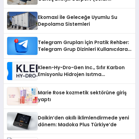
Otopark) Nedir?
Ekomaxi İle Geleceğe Uyumlu Su
Depolama Sistemleri
Telegram Grupları İçin Pratik Rehber:
Telegram Grup Dizinleri Kullanıcılara
Ne Sağlar?
Kleen-Hy-Dro-Gen Inc., Sıfır Karbon
Emisyonlu Hidrojen Isıtma
Teknolojisinde ISO ve TSSA
Düzenleyici Onaylarını Aldı
Marie Rose kozmetik sektörüne giriş
yaptı
Daikin’den akıllı iklimlendirmede yeni
dönem: Madoka Plus Türkiye’de